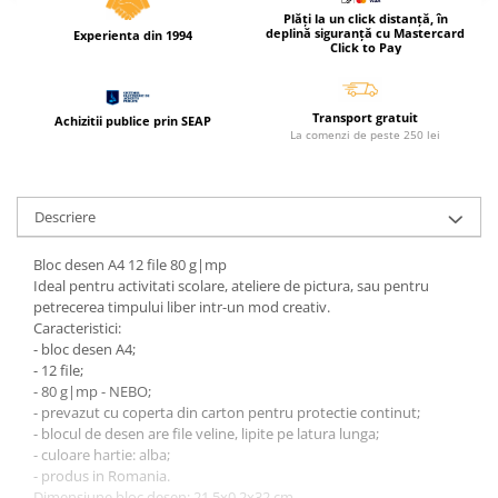
Coperti scolare
Plăți la un click distanță, în
deplină siguranță cu Mastercard
Experienta din 1994
Diverse articole pentru scoala
Click to Pay
Pachete scolare
Transport gratuit
Achizitii publice prin SEAP
La comenzi de peste 250 lei
Descriere
Bloc desen A4 12 file 80 g|mp
Ideal pentru activitati scolare, ateliere de pictura, sau pentru
petrecerea timpului liber intr-un mod creativ.
Caracteristici:
- bloc desen A4;
- 12 file;
- 80 g|mp - NEBO;
- prevazut cu coperta din carton pentru protectie continut;
- blocul de desen are file veline, lipite pe latura lunga;
- culoare hartie: alba;
- produs in Romania.
Dimensiune bloc desen: 21.5x0.2x32 cm