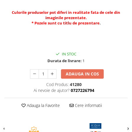
Compas scolar
Sabloane
Culorile produselor pot diferi in realitate fata de cele din
imaginile prezentate.
Truse geometrie
* Pozele sunt cu titlu de prezentare
.
Foarfeci
Markere evidentiatoare text
Markere permanente
IN STOC
Markere speciale pentru desen
Durata de livrare:
1
Pixuri si rezerve
Produse Craft
ADAUGA IN COS
Ghiozdane si genti scolare
Cod Produs:
41280
Ai nevoie de ajutor?
0727226794
Genti laptop
Penare
Adauga la Favorite
Cere informatii
Carti si jocuri pentru copii
Carti de colorat si povestit
Jocuri / Party