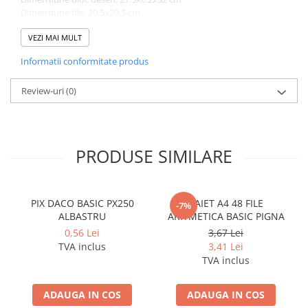
Dimensiune file: 20.5x29.5 cm
Greutate bloc desen: 0.09 kg
Nuanta, tonul si intensitatea culorii pot varia in functie de
VEZI MAI MULT
monitor.
Informatii conformitate produs
Review-uri
(0)
PRODUSE SIMILARE
PIX DACO BASIC PX250
CAIET A4 48 FILE
-7%
ALBASTRU
ARITMETICA BASIC PIGNA
0,56 Lei
3,67 Lei
TVA inclus
3,41 Lei
TVA inclus
ADAUGA IN COS
ADAUGA IN COS