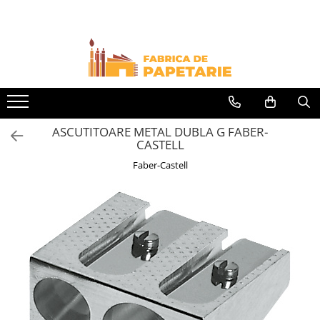
Toate Produsele
Hartie si articole din hartie
Hartie pentru copiator si cartoane
Hartie color pentru copiator
ASCUTITOARE METAL DUBLA G FABER-
Papetarie personalizata
CASTELL
Pliante
Faber-Castell
Notes adeziv si index adeziv
Bloc Notes-uri brosate
Bloc Notes-uri spiralizate
Etichete
Plicuri personalizate
Plicuri
Tipizate