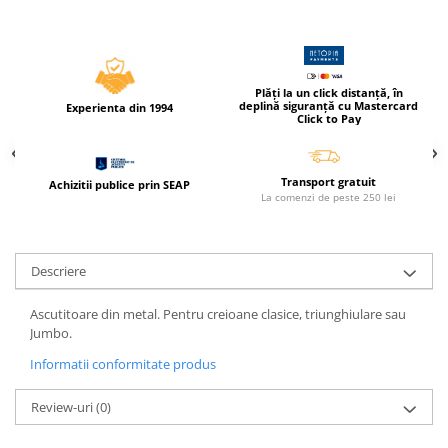
Caiete incepatori Tip I, II, III
Caiete speciale
Hartie creponata
Hartie glacee
Plăți la un click distanță, în
deplină siguranță cu Mastercard
Experienta din 1994
Vocabulare
Click to Pay
Ierbare scolare
Etichete scolare
Transport gratuit
Achizitii publice prin SEAP
Acuarele, guase, tempera si
La comenzi de peste 250 lei
pensule
Accesorii pictura
Descriere
Carioci
Ascutitori
Ascutitoare din metal. Pentru creioane clasice, triunghiulare sau
Jumbo.
Creioane
Informatii conformitate produs
Creioane cerate
Creioane colorate
Review-uri
(0)
Creioane mecanice si rezerve