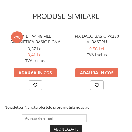
Cerneala si rezerva pentru stilou
Stilouri
PRODUSE SIMILARE
Radiere
Creta scolara
CAIET A4 48 FILE
PIX DACO BASIC PX250
-7%
Plastilina
ARITMETICA BASIC PIGNA
ALBASTRU
Echere, rigle, raportoare, compase,
3,67 Lei
0,56 Lei
sabloane, truse geometrie
3,41 Lei
TVA inclus
TVA inclus
Echere
Rigle
ADAUGA IN COS
ADAUGA IN COS
Compas scolar
Sabloane
Truse geometrie
Foarfeci
Newsletter
Nu rata ofertele si promotiile noastre
Markere evidentiatoare text
Markere permanente
Markere speciale pentru desen