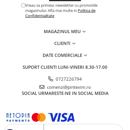
Vreau sa primesc newsletter cu promotiile
Pixuri si rezerve
magazinului. Afla mai multe in
Politica de
Produse Craft
Confidentialitate
Ghiozdane si genti scolare
MAGAZINUL MEU
Genti laptop
Penare
CLIENTI
Carti si jocuri pentru copii
DATE COMERCIALE
Carti de colorat si povestit
SUPORT CLIENTI
LUNI-VINERI 8.30-17.00
Jocuri / Party
Coperti scolare
0727226794
Diverse articole pentru scoala
comenzi@pintexim.ro
SOCIAL
URMARESTE-NE IN SOCIAL MEDIA
Pachete scolare
Produse curatenie
Instrumente de scris
Carioci
Cerneala si rezerva pentru stilou