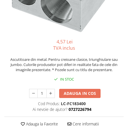
Tipizate autocopiative
Tipizate autocopiative
personalizate
Tipizate offset
Tipizate offset personalizate
4,57 Lei
Registre
TVA inclus
Rezerva cub notes
Ascutitoare din metal. Pentru creioane clasice, triunghiulare sau
Indigo si hartie carbon
Jumbo. Culorile produselor pot diferi in realitate fata de cele din
Caiete pentru birou
imaginile prezentate. * Pozele sunt cu titlu de prezentare.
Caiete A5
IN STOC
Caiete A4
Produse si rechizite scolare
ADAUGA IN COS
Caiete si produse din hartie
Cod Produs:
LC-FC183400
Ai nevoie de ajutor?
0727226794
Caiete A5
Caiete A4
Adauga la Favorite
Cere informatii
Caiete si blocuri pentru desen