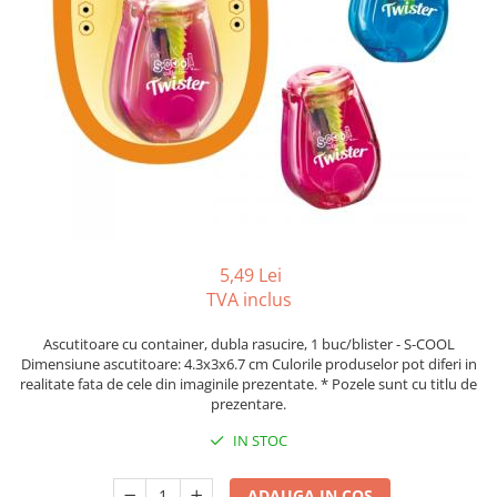
Foarfeci
Diverse articole organizare
Tipizate autocopiative
Carioci
Markere speciale pentru desen
arhivare
personalizate
Tus, tusiere
Ascutitori
Markere textile
Tipizate offset
Lipici
Creioane
Pixuri si rezerve
Tipizate offset personalizate
Perforatoare
Creioane cerate
Registre
Stilouri
Pioneze
Creioane colorate
Rezerva cub notes
Instrumente pentru proiectare
Suporti documente/accesorii de
Creioane mecanice si rezerve
Indigo si hartie carbon
birou/instrumente de scris
Cerneala si rezerva pentru stilou
Caiete pentru birou
Stilouri
Caiete A5
5,49 Lei
Caiete A4
Radiere
TVA inclus
Creta scolara
Ascutitoare cu container, dubla rasucire, 1 buc/blister - S-COOL
Plastilina
Dimensiune ascutitoare: 4.3x3x6.7 cm Culorile produselor pot diferi in
realitate fata de cele din imaginile prezentate. * Pozele sunt cu titlu de
Echere, rigle, raportoare, compase,
prezentare.
sabloane, truse geometrie
IN STOC
Echere
Rigle
ADAUGA IN COS