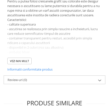
Coperti scolare
Pentru a putea folosi creioanele grafit sau colorate este desigur
necesara o ascutitoare cu lame puternice si durabila pentru a nu
Diverse articole pentru scoala
rupe mina si a obtine un varf ascutit corespunzator, iar daca
ascutitoarea este insotita de radiera corecturile sunt usoare.
Pachete scolare
Caracteristici:
- calitate superioara
- ascutirea se realizeaza prin simpla rasucire a incheieturii, lucru
care reduce semnificatov timpul de ascutire
- container transparent pentru resturi, accesibil prin simpla
ridicare a capacului ascutitorii
- disponibil in 2 culori (roz sau albastru)
- ambalaj: bliser
Dimensiune ascutitoare: 4.3x3x6.7 cm
Dimensiune bister: 9.3x3.5x13.2 cm
VEZI MAI MULT
Greutate ascutitoare in ambalaj: 0.025 kg
Informatii conformitate produs
Avertizare!
Produsul este nou si comercializat in ambalajul original al
producatorului. Imaginile de pe acest site au caracter informativ.
Review-uri
(0)
Nuanta, tonul si intensitatea culorii pot varia in functie de
monitor.
Ambalajul trebuie indepartat, recuperat si aruncat de catre un
adult. Nu lasati ambalajele produselor la indemana copiilor.
PRODUSE SIMILARE
Produsul poate contine piese mici care se pot inghiti sau inhala
de cei mici, existand pericolul de sufocare sau nu este potrivita