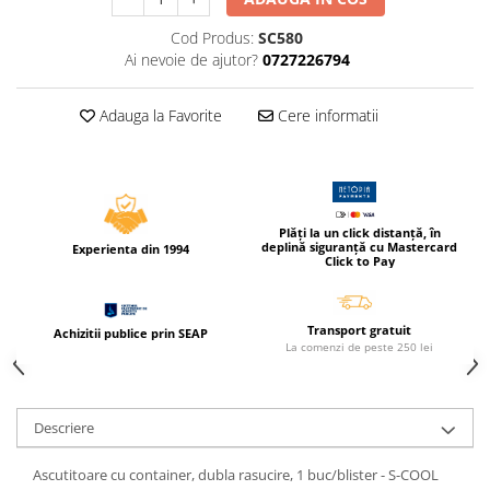
Compas scolar
Cod Produs:
SC580
Sabloane
Ai nevoie de ajutor?
0727226794
Truse geometrie
Foarfeci
Adauga la Favorite
Cere informatii
Markere evidentiatoare text
Markere permanente
Markere speciale pentru desen
Plăți la un click distanță, în
Pixuri si rezerve
deplină siguranță cu Mastercard
Experienta din 1994
Click to Pay
Produse Craft
Ghiozdane si genti scolare
Transport gratuit
Achizitii publice prin SEAP
Genti laptop
La comenzi de peste 250 lei
Penare
Carti si jocuri pentru copii
Descriere
Carti de colorat si povestit
Jocuri / Party
Ascutitoare cu container, dubla rasucire, 1 buc/blister - S-COOL