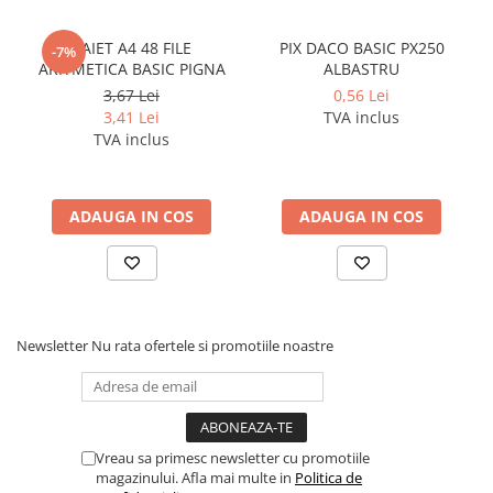
copiilor mai mici de 3 ani. Pastrati instructiunile si etichetele
pentru referinte viitoare. Pastrati produsul departe de foc, si nu il
CAIET A4 48 FILE
PIX DACO BASIC PX250
-7%
lasati in preajma temperaturilor ridicate si a umiditatii.
ARITMETICA BASIC PIGNA
ALBASTRU
3,67 Lei
0,56 Lei
3,41 Lei
TVA inclus
TVA inclus
ADAUGA IN COS
ADAUGA IN COS
Newsletter
Nu rata ofertele si promotiile noastre
Vreau sa primesc newsletter cu promotiile
magazinului. Afla mai multe in
Politica de