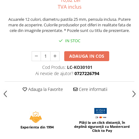
10,82 Lei
Caiete incepatori Tip I, II, III
TVA inclus
Caiete speciale
Acuarele 12 culori, diametru pastila 25 mm, pensula inclusa. Putere
Hartie creponata
mare de acoperire. Culorile produselor pot diferi in realitate fata de
Hartie glacee
cele din imaginile prezentate. * Pozele sunt cu titlu de prezentare.
Vocabulare
IN STOC
Ierbare scolare
Etichete scolare
ADAUGA IN COS
Acuarele, guase, tempera si
pensule
Cod Produs:
LC-KO30101
Ai nevoie de ajutor?
0727226794
Accesorii pictura
Carioci
Adauga la Favorite
Cere informatii
Ascutitori
Creioane
Creioane cerate
Plăți la un click distanță, în
Creioane colorate
deplină siguranță cu Mastercard
Experienta din 1994
Click to Pay
Creioane mecanice si rezerve