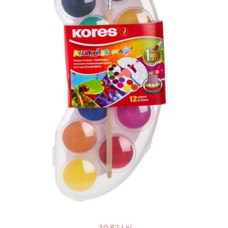
Tipizate autocopiative
Tipizate autocopiative
personalizate
Tipizate offset
Tipizate offset personalizate
Registre
Rezerva cub notes
Indigo si hartie carbon
Caiete pentru birou
Caiete A5
Caiete A4
Produse si rechizite scolare
Caiete si produse din hartie
Caiete A5
Caiete A4
Caiete si blocuri pentru desen