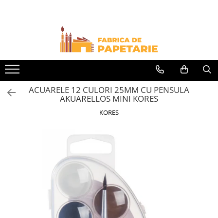
Toate Produsele
Hartie si articole din hartie
Hartie pentru copiator si cartoane
Hartie color pentru copiator
ACUARELE 12 CULORI 25MM CU PENSULA
Papetarie personalizata
AKUARELLOS MINI KORES
Pliante
KORES
Notes adeziv si index adeziv
Bloc Notes-uri brosate
Bloc Notes-uri spiralizate
Etichete
Plicuri personalizate
Plicuri
Tipizate