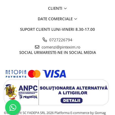
Creioane
CLIENTI
Creioane cerate
DATE COMERCIALE
Creioane colorate
Creioane mecanice si rezerve
SUPORT CLIENTI
LUNI-VINERI 8.30-17.00
Linere si rollere
0727226794
Markere evidentiatoare text
comenzi@pintexim.ro
SOCIAL
URMARESTE-NE IN SOCIAL MEDIA
Markere permanente
Markere whiteboard
Markere flipchart
Markere vopsea / creta lichida
Markere speciale pentru desen
Markere textile
Pixuri si rezerve
Stilouri
©Copyright SC FADEPA SRL 2026
Platforma E-commerce by Gomag