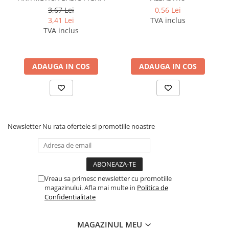
3,67 Lei
0,56 Lei
Pixuri si rezerve
3,41 Lei
TVA inclus
Produse Craft
TVA inclus
Ghiozdane si genti scolare
Genti laptop
ADAUGA IN COS
ADAUGA IN COS
Penare
Carti si jocuri pentru copii
Carti de colorat si povestit
Jocuri / Party
Newsletter
Nu rata ofertele si promotiile noastre
Coperti scolare
Diverse articole pentru scoala
Pachete scolare
Vreau sa primesc newsletter cu promotiile
Produse curatenie
magazinului. Afla mai multe in
Politica de
Instrumente de scris
Confidentialitate
Carioci
Cerneala si rezerva pentru stilou
MAGAZINUL MEU