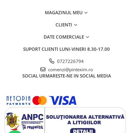
Pixuri si rezerve
MAGAZINUL MEU
Produse Craft
CLIENTI
Ghiozdane si genti scolare
Genti laptop
DATE COMERCIALE
Penare
SUPORT CLIENTI
LUNI-VINERI 8.30-17.00
Carti si jocuri pentru copii
0727226794
Carti de colorat si povestit
comenzi@pintexim.ro
Jocuri / Party
SOCIAL
URMARESTE-NE IN SOCIAL MEDIA
Coperti scolare
Diverse articole pentru scoala
Pachete scolare
Produse curatenie
Instrumente de scris
Carioci
Cerneala si rezerva pentru stilou