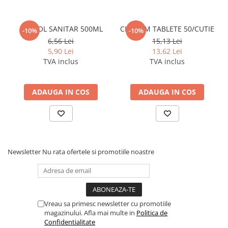
Cerneala si rezerva pentru stilou
Stilouri
ALCOOL SANITAR 500ML
CLOROM TABLETE 50/CUTIE
-10%
-10%
Radiere
6,56 Lei
15,13 Lei
5,90 Lei
13,62 Lei
Creta scolara
TVA inclus
TVA inclus
Plastilina
Echere, rigle, raportoare, compase,
ADAUGA IN COS
ADAUGA IN COS
sabloane, truse geometrie
Echere
Rigle
Compas scolar
Sabloane
Newsletter
Nu rata ofertele si promotiile noastre
Truse geometrie
Foarfeci
Markere evidentiatoare text
Vreau sa primesc newsletter cu promotiile
Markere permanente
magazinului. Afla mai multe in
Politica de
Confidentialitate
Markere speciale pentru desen