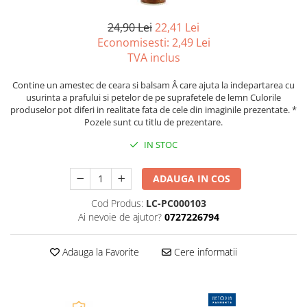
Tipizate autocopiative
24,90 Lei
22,41 Lei
Tipizate autocopiative
Economisesti:
2,49
Lei
personalizate
TVA inclus
Tipizate offset
Tipizate offset personalizate
Contine un amestec de ceara si balsam Â care ajuta la indepartarea cu
usurinta a prafului si petelor de pe suprafetele de lemn Culorile
Registre
produselor pot diferi in realitate fata de cele din imaginile prezentate. *
Pozele sunt cu titlu de prezentare.
Rezerva cub notes
IN STOC
Indigo si hartie carbon
Caiete pentru birou
ADAUGA IN COS
Caiete A5
Cod Produs:
LC-PC000103
Caiete A4
Ai nevoie de ajutor?
0727226794
Produse si rechizite scolare
Caiete si produse din hartie
Adauga la Favorite
Cere informatii
Caiete A5
Caiete A4
Caiete si blocuri pentru desen