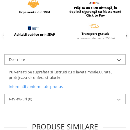
Caiete incepatori Tip I, II, III
Plăți la un click distanță, în
Caiete speciale
deplină siguranță cu Mastercard
Experienta din 1994
Click to Pay
Hartie creponata
Hartie glacee
Vocabulare
Transport gratuit
Achizitii publice prin SEAP
La comenzi de peste 250 lei
Ierbare scolare
Etichete scolare
Acuarele, guase, tempera si
Descriere
pensule
Accesorii pictura
Pulverizati pe suprafata si lustruiti cu o laveta moale.Curata ,
protejeaza si confera stralucire
Carioci
Informatii conformitate produs
Ascutitori
Creioane
Review-uri
(0)
Creioane cerate
Creioane colorate
Creioane mecanice si rezerve
PRODUSE SIMILARE