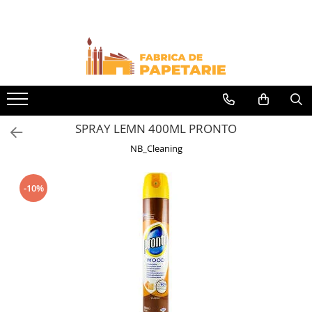
Toate Produsele
Hartie si articole din hartie
Hartie pentru copiator si cartoane
Hartie color pentru copiator
SPRAY LEMN 400ML PRONTO
Papetarie personalizata
NB_Cleaning
Pliante
Notes adeziv si index adeziv
-10%
Bloc Notes-uri brosate
Bloc Notes-uri spiralizate
Etichete
Plicuri personalizate
Plicuri
Tipizate