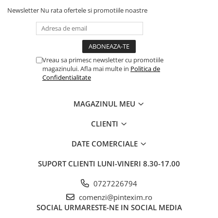
Newsletter
Nu rata ofertele si promotiile noastre
Pixuri si rezerve
Produse Craft
Ghiozdane si genti scolare
Genti laptop
Vreau sa primesc newsletter cu promotiile
magazinului. Afla mai multe in
Politica de
Penare
Confidentialitate
Carti si jocuri pentru copii
Carti de colorat si povestit
MAGAZINUL MEU
Jocuri / Party
CLIENTI
Coperti scolare
Diverse articole pentru scoala
DATE COMERCIALE
Pachete scolare
SUPORT CLIENTI
LUNI-VINERI 8.30-17.00
Produse curatenie
0727226794
Instrumente de scris
comenzi@pintexim.ro
Carioci
SOCIAL
URMARESTE-NE IN SOCIAL MEDIA
Cerneala si rezerva pentru stilou