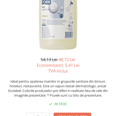
Tipizate autocopiative
Tipizate autocopiative
personalizate
Tipizate offset
Tipizate offset personalizate
Registre
Rezerva cub notes
Indigo si hartie carbon
54,13 Lei
48,72 Lei
Caiete pentru birou
Economisesti:
5,41
Lei
TVA inclus
Caiete A5
Caiete A4
Ideal pentru spalarea mainilor in grupurile sanitare din birouri,
Produse si rechizite scolare
hoteluri, restaurante. Este un sapun testat dermatologic, avizat
Ecolabel. Culorile produselor pot diferi in realitate fata de cele din
Caiete si produse din hartie
imaginile prezentate. * Pozele sunt cu titlu de prezentare.
Caiete A5
IN STOC
Caiete A4
Caiete si blocuri pentru desen