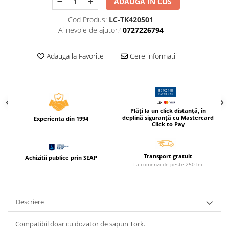
ADAUGA IN COS
Caiete incepatori Tip I, II, III
Cod Produs:
LC-TK420501
Caiete speciale
Ai nevoie de ajutor?
0727226794
Hartie creponata
Hartie glacee
Adauga la Favorite
Cere informatii
Vocabulare
Ierbare scolare
Etichete scolare
Acuarele, guase, tempera si
pensule
Plăți la un click distanță, în
deplină siguranță cu Mastercard
Experienta din 1994
Click to Pay
Accesorii pictura
Carioci
Ascutitori
Transport gratuit
Achizitii publice prin SEAP
La comenzi de peste 250 lei
Creioane
Creioane cerate
Descriere
Creioane colorate
Creioane mecanice si rezerve
Compatibil doar cu dozator de sapun Tork.