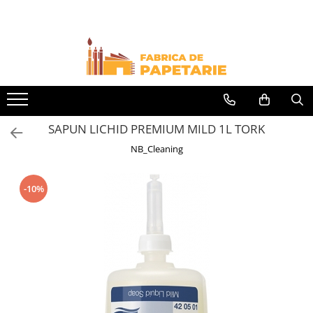
Toate Produsele
Hartie si articole din hartie
Hartie pentru copiator si cartoane
Hartie color pentru copiator
SAPUN LICHID PREMIUM MILD 1L TORK
Papetarie personalizata
NB_Cleaning
Pliante
Notes adeziv si index adeziv
-10%
Bloc Notes-uri brosate
Bloc Notes-uri spiralizate
Etichete
Plicuri personalizate
Plicuri
Tipizate