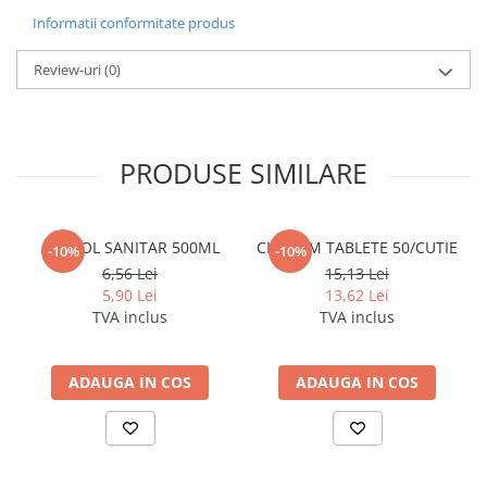
Cerneala si rezerva pentru stilou
Informatii conformitate produs
Stilouri
Review-uri
(0)
Radiere
Creta scolara
Plastilina
PRODUSE SIMILARE
Echere, rigle, raportoare, compase,
sabloane, truse geometrie
Echere
ALCOOL SANITAR 500ML
CLOROM TABLETE 50/CUTIE
-10%
-10%
Rigle
6,56 Lei
15,13 Lei
Compas scolar
5,90 Lei
13,62 Lei
TVA inclus
TVA inclus
Sabloane
Truse geometrie
Foarfeci
ADAUGA IN COS
ADAUGA IN COS
Markere evidentiatoare text
Markere permanente
Markere speciale pentru desen