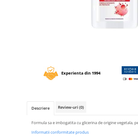
Tipizate autocopiative
Tipizate autocopiative
personalizate
Tipizate offset
Distribuie
Tipizate offset personalizate
pe
Facebook
Registre
Rezerva cub notes
Indigo si hartie carbon
Experienta din 1994
Caiete pentru birou
Caiete A5
Caiete A4
Produse si rechizite scolare
Review-uri
(0)
Descriere
Caiete si produse din hartie
Caiete A5
Formula sa e imbogatita cu glicerina de origine vegetala, pen
Caiete A4
Informatii conformitate produs
Caiete si blocuri pentru desen