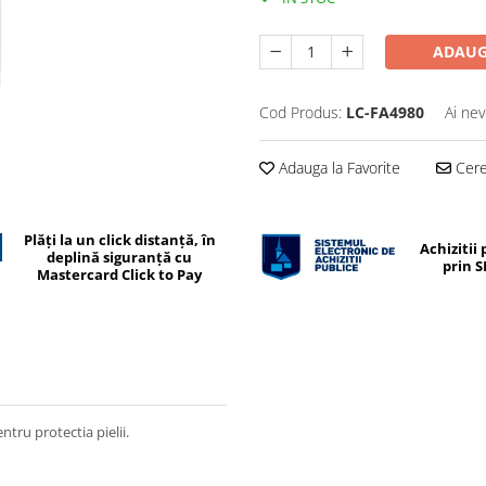
ADAUG
Cod Produs:
LC-FA4980
Ai nev
Adauga la Favorite
Cere 
Plăți la un click distanță, în
Achizitii 
deplină siguranță cu
prin 
Mastercard Click to Pay
tru protectia pielii.