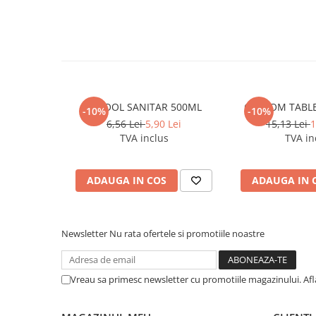
Caiete incepatori Tip I, II, III
Caiete speciale
Hartie creponata
Hartie glacee
Vocabulare
Ierbare scolare
ALCOOL SANITAR 500ML
CLOROM TABLE
-10%
-10%
Etichete scolare
6,56 Lei
5,90 Lei
15,13 Lei
1
Acuarele, guase, tempera si
TVA inclus
TVA in
pensule
Accesorii pictura
ADAUGA IN COS
ADAUGA IN 
Carioci
Ascutitori
Newsletter
Nu rata ofertele si promotiile noastre
Creioane
Creioane cerate
Creioane colorate
Vreau sa primesc newsletter cu promotiile magazinului. Af
Creioane mecanice si rezerve