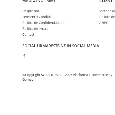
MAGAZINUL MEU
CLIENTI
Cerneala si rezerva pentru stilou
Stilouri
Despre noi
Metode de
Termeni si Conditii
Politica d
Radiere
Politica de Confidentialitate
ANPC
Creta scolara
Politica de livrare
Plastilina
Contact
Echere, rigle, raportoare, compase,
SOCIAL
URMARESTE-NE IN SOCIAL MEDIA
sabloane, truse geometrie
Echere
Rigle
Compas scolar
©Copyright SC FADEPA SRL 2026
Platforma E-commerce by
Sabloane
Gomag
Truse geometrie
Foarfeci
Markere evidentiatoare text
Markere permanente
Markere speciale pentru desen