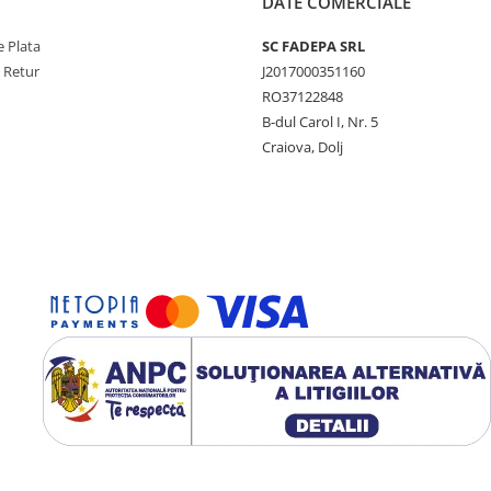
DATE COMERCIALE
 Plata
SC FADEPA SRL
e Retur
J2017000351160
RO37122848
B-dul Carol I, Nr. 5
Craiova, Dolj