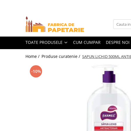
Toate Produsele
Hartie si articole din hartie
Hartie pentru copiator si cartoane
TOATE PRODUSELE
CUM CUMPAR
DESPRE NOI
Hartie color pentru copiator
Home /
Produse curatenie /
SAPUN LICHID 500ML ANTI
Papetarie personalizata
Pliante
-10%
Notes adeziv si index adeziv
Bloc Notes-uri brosate
Bloc Notes-uri spiralizate
Etichete
Plicuri personalizate
Plicuri
Tipizate