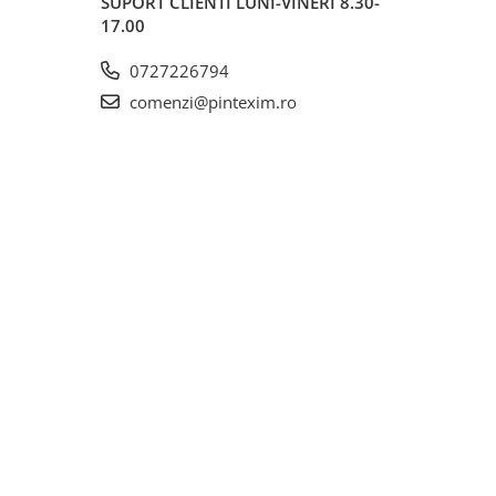
SUPORT CLIENTI
LUNI-VINERI 8.30-
17.00
0727226794
comenzi@pintexim.ro