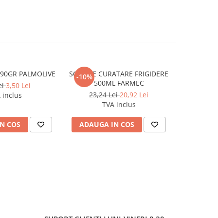
 90GR PALMOLIVE
SOLUTIE CURATARE FRIGIDERE
ODORIZANT
-10%
-10%
500ML FARMEC
CR
ei
3,50 Lei
23,24 Lei
20,92 Lei
17,2
 inclus
TVA inclus
N COS
ADAUGA IN COS
VEZI 