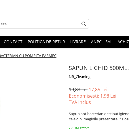
CONTACT
POLITICA DE RETUR
LIVRARE
ANPC - SAL
ACHIZ
BACTERIAN CU POMPITA FARMEC
SAPUN LICHID 500ML
NB_Cleaning
19,83 Lei
17,85 Lei
Economisesti:
1,98
Lei
TVA inclus
Sapun antibacterian destinat igienei 
cele din imaginile prezentate. * Poz
IN STOC