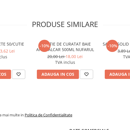
PRODUSE SIMILARE
TE 50/CUTIE
SOLUTIE DE CURATAT BAIE
SAPUN SOLID
-10%
-10%
ANTICALCAR 500ML NUFARUL
3,62 Lei
3,89 L
20,00 Lei
18,00 Lei
clus
TVA
TVA inclus
COS
ADAUGA IN COS
ADAUGA I
la mai multe in
Politica de Confidentialitate