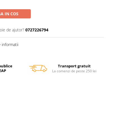
A IN COS
oie de ajutor?
0727226794
informatii
Transport gratuit
publice
SEAP
La comenzi de peste 250 lei