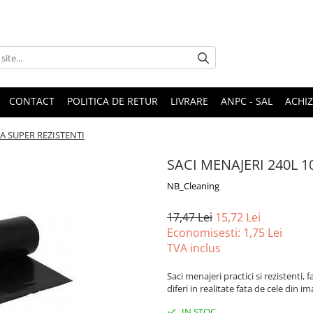
CONTACT
POLITICA DE RETUR
LIVRARE
ANPC - SAL
ACHIZ
LA SUPER REZISTENTI
SACI MENAJERI 240L 1
NB_Cleaning
17,47 Lei
15,72 Lei
Economisesti:
1,75
Lei
TVA inclus
Saci menajeri practici si rezistenti,
diferi in realitate fata de cele din 
IN STOC