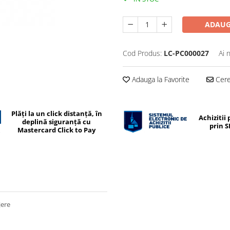
ADAUG
Cod Produs:
LC-PC000027
Ai 
Adauga la Favorite
Cere 
Plăți la un click distanță, în
Achizitii 
deplină siguranță cu
prin 
Mastercard Click to Pay
jere