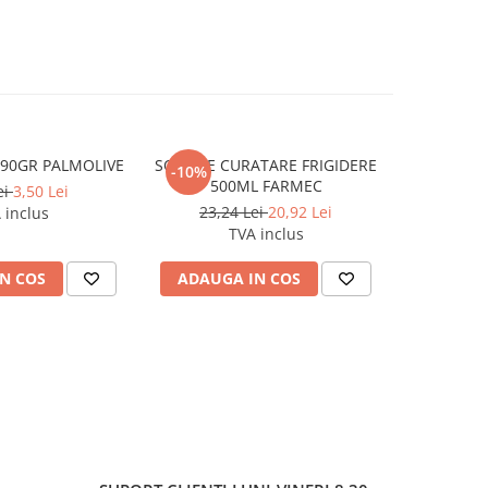
 90GR PALMOLIVE
SOLUTIE CURATARE FRIGIDERE
ODORIZANT
-10%
-10%
500ML FARMEC
CR
ei
3,50 Lei
23,24 Lei
20,92 Lei
17,2
 inclus
TVA inclus
N COS
ADAUGA IN COS
VEZI 