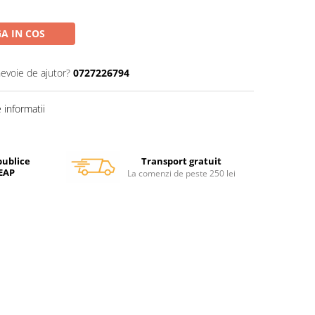
A IN COS
nevoie de ajutor?
0727226794
informatii
Transport gratuit
publice
SEAP
La comenzi de peste 250 lei