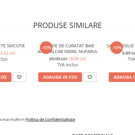
PRODUSE SIMILARE
TE 50/CUTIE
SOLUTIE DE CURATAT BAIE
SAPUN SOLID
-10%
-10%
ANTICALCAR 500ML NUFARUL
3,62 Lei
3,89 L
20,00 Lei
18,00 Lei
clus
TVA
TVA inclus
COS
ADAUGA IN COS
ADAUGA I
la mai multe in
Politica de Confidentialitate