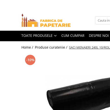
Toate Produsele
Hartie si articole din hartie
Hartie pentru copiator si cartoane
TOATE PRODUSELE
CUM CUMPAR
DESPRE NOI
Hartie color pentru copiator
Home /
Produse curatenie /
SACI MENAJERI 240L 10/RO
Papetarie personalizata
Pliante
-10%
Notes adeziv si index adeziv
Bloc Notes-uri brosate
Bloc Notes-uri spiralizate
Etichete
Plicuri personalizate
Plicuri
Tipizate