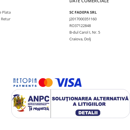
DATE COMERCIALE
 Plata
SC FADEPA SRL
e Retur
J2017000351160
RO37122848
B-dul Carol I, Nr. 5
Craiova, Dolj