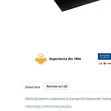
Tipizate autocopiative
Tipizate autocopiative
personalizate
Tipizate offset
Tipizate offset personalizate
Registre
Distribuie
pe
Rezerva cub notes
Facebook
Indigo si hartie carbon
Experienta din 1994
Caiete pentru birou
Caiete A5
Caiete A4
Produse si rechizite scolare
Review-uri
(0)
Descriere
Caiete si produse din hartie
Caiete A5
Destinati pentru colectarea si transportul deseurilor mena
Caiete A4
Informatii conformitate produs
Caiete si blocuri pentru desen