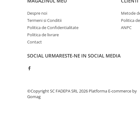
MAGAZINUL MEU
CLIENTI
Cerneala si rezerva pentru stilou
Stilouri
Despre noi
Metode de
Termeni si Conditii
Politica d
Radiere
Politica de Confidentialitate
ANPC
Creta scolara
Politica de livrare
Plastilina
Contact
Echere, rigle, raportoare, compase,
SOCIAL
URMARESTE-NE IN SOCIAL MEDIA
sabloane, truse geometrie
Echere
Rigle
Compas scolar
©Copyright SC FADEPA SRL 2026
Platforma E-commerce by
Sabloane
Gomag
Truse geometrie
Foarfeci
Markere evidentiatoare text
Markere permanente
Markere speciale pentru desen