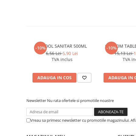
Caiete incepatori Tip I, II, III
Caiete speciale
Hartie creponata
Hartie glacee
Vocabulare
Ierbare scolare
ALCOOL SANITAR 500ML
CLOROM TABLE
-10%
-10%
Etichete scolare
6,56 Lei
5,90 Lei
15,13 Lei
1
Acuarele, guase, tempera si
TVA inclus
TVA in
pensule
Accesorii pictura
ADAUGA IN COS
ADAUGA IN 
Carioci
Ascutitori
Newsletter
Nu rata ofertele si promotiile noastre
Creioane
Creioane cerate
Creioane colorate
Vreau sa primesc newsletter cu promotiile magazinului. Af
Creioane mecanice si rezerve