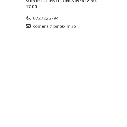
SUPORT CLIENTI
LUNI-VINERI 8.30-
17.00
0727226794
comenzi@pintexim.ro