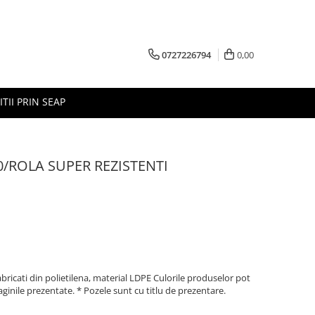
0727226794
0,00
ITII PRIN SEAP
0/ROLA SUPER REZISTENTI
 fabricati din polietilena, material LDPE Culorile produselor pot
imaginile prezentate. * Pozele sunt cu titlu de prezentare.