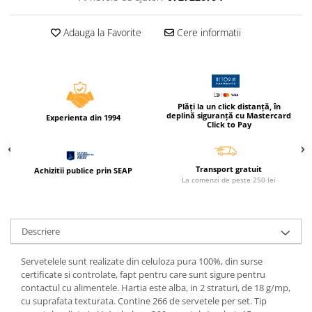
Caiete incepatori Tip I, II, III
Caiete speciale
Adauga la Favorite
Cere informatii
Hartie creponata
Hartie glacee
Vocabulare
Ierbare scolare
Plăți la un click distanță, în
deplină siguranță cu Mastercard
Etichete scolare
Experienta din 1994
Click to Pay
Acuarele, guase, tempera si
pensule
Transport gratuit
Accesorii pictura
Achizitii publice prin SEAP
La comenzi de peste 250 lei
Carioci
Ascutitori
Descriere
Creioane
Creioane cerate
Servetelele sunt realizate din celuloza pura 100%, din surse
certificate si controlate, fapt pentru care sunt sigure pentru
Creioane colorate
contactul cu alimentele. Hartia este alba, in 2 straturi, de 18 g/mp,
Creioane mecanice si rezerve
cu suprafata texturata. Contine 266 de servetele per set. Tip