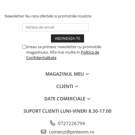
Pixuri si rezerve
Newsletter
Nu rata ofertele si promotiile noastre
Produse Craft
Ghiozdane si genti scolare
Genti laptop
Penare
Vreau sa primesc newsletter cu promotiile
magazinului. Afla mai multe in
Politica de
Carti si jocuri pentru copii
Confidentialitate
Carti de colorat si povestit
Jocuri / Party
MAGAZINUL MEU
Coperti scolare
CLIENTI
Diverse articole pentru scoala
Pachete scolare
DATE COMERCIALE
Produse curatenie
SUPORT CLIENTI
LUNI-VINERI 8.30-17.00
Instrumente de scris
Carioci
0727226794
comenzi@pintexim.ro
Cerneala si rezerva pentru stilou