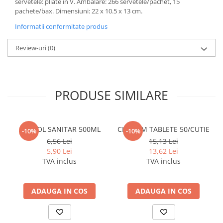
servetele: pliate in V. Ambalare: 266 servetele/pachet, 15
Cerneala si rezerva pentru stilou
pachete/bax. Dimensiuni: 22 x 10.5 x 13 cm.
Stilouri
Informatii conformitate produs
Radiere
Review-uri
(0)
Creta scolara
Plastilina
Echere, rigle, raportoare, compase,
PRODUSE SIMILARE
sabloane, truse geometrie
Echere
Rigle
ALCOOL SANITAR 500ML
CLOROM TABLETE 50/CUTIE
-10%
-10%
Compas scolar
6,56 Lei
15,13 Lei
Sabloane
5,90 Lei
13,62 Lei
Truse geometrie
TVA inclus
TVA inclus
Foarfeci
Markere evidentiatoare text
ADAUGA IN COS
ADAUGA IN COS
Markere permanente
Markere speciale pentru desen