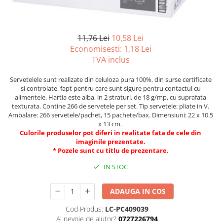
Tipizate autocopiative
Tipizate autocopiative
personalizate
11,76 Lei
10,58 Lei
Economisesti:
1,18
Lei
Tipizate offset
TVA inclus
Tipizate offset personalizate
Registre
Servetelele sunt realizate din celuloza pura 100%, din surse certificate
si controlate, fapt pentru care sunt sigure pentru contactul cu
Rezerva cub notes
alimentele. Hartia este alba, in 2 straturi, de 18 g/mp, cu suprafata
Indigo si hartie carbon
texturata. Contine 266 de servetele per set. Tip servetele: pliate in V.
Ambalare: 266 servetele/pachet, 15 pachete/bax. Dimensiuni: 22 x 10.5
Caiete pentru birou
x 13 cm.
Culorile produselor pot diferi in realitate fata de cele din
Caiete A5
imaginile prezentate.
Caiete A4
* Pozele sunt cu titlu de prezentare.
Produse si rechizite scolare
IN STOC
Caiete si produse din hartie
Caiete A5
ADAUGA IN COS
Caiete A4
Cod Produs:
LC-PC409039
Caiete si blocuri pentru desen
Ai nevoie de ajutor?
0727226794