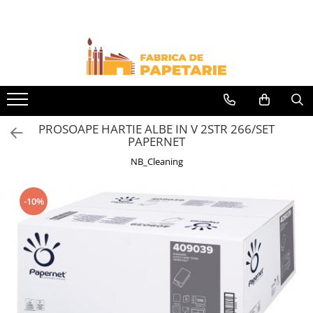
Toate Produsele
Hartie si articole din hartie
Hartie pentru copiator si cartoane
Hartie color pentru copiator
PROSOAPE HARTIE ALBE IN V 2STR 266/SET
Papetarie personalizata
PAPERNET
Pliante
NB_Cleaning
Notes adeziv si index adeziv
Bloc Notes-uri brosate
-10%
Bloc Notes-uri spiralizate
Etichete
Plicuri personalizate
Plicuri
Tipizate