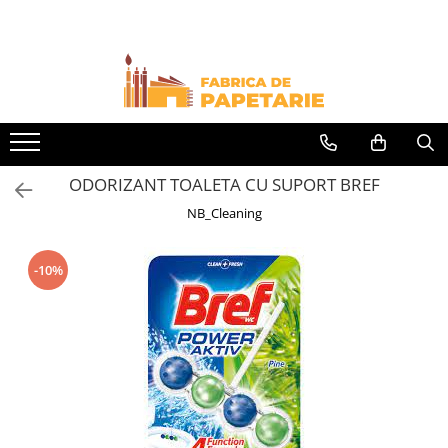
Toate Produsele
Hartie si articole din hartie
Hartie pentru copiator si cartoane
Hartie color pentru copiator
ODORIZANT TOALETA CU SUPORT BREF
Papetarie personalizata
NB_Cleaning
Pliante
Notes adeziv si index adeziv
-10%
Bloc Notes-uri brosate
Bloc Notes-uri spiralizate
Etichete
Plicuri personalizate
Plicuri
Tipizate