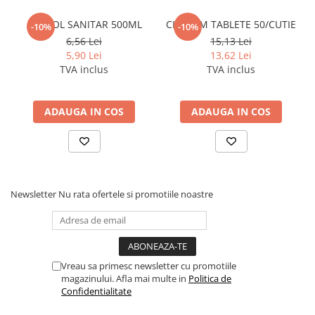
Cerneala si rezerva pentru stilou
ALCOOL SANITAR 500ML
CLOROM TABLETE 50/CUTIE
-10%
-10%
Stilouri
6,56 Lei
15,13 Lei
Radiere
5,90 Lei
13,62 Lei
TVA inclus
TVA inclus
Creta scolara
Plastilina
ADAUGA IN COS
ADAUGA IN COS
Echere, rigle, raportoare, compase,
sabloane, truse geometrie
Echere
Rigle
Compas scolar
Newsletter
Nu rata ofertele si promotiile noastre
Sabloane
Truse geometrie
Foarfeci
Markere evidentiatoare text
Vreau sa primesc newsletter cu promotiile
magazinului. Afla mai multe in
Politica de
Markere permanente
Confidentialitate
Markere speciale pentru desen