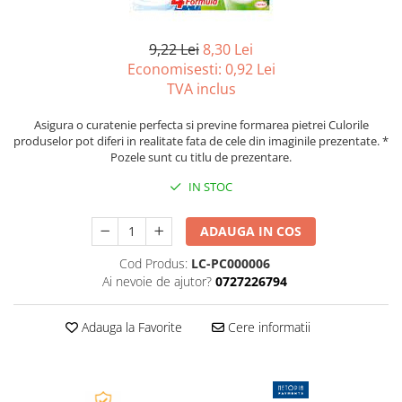
Tipizate autocopiative
Tipizate autocopiative
9,22 Lei
8,30 Lei
personalizate
Economisesti:
0,92
Lei
TVA inclus
Tipizate offset
Tipizate offset personalizate
Asigura o curatenie perfecta si previne formarea pietrei Culorile
Registre
produselor pot diferi in realitate fata de cele din imaginile prezentate. *
Pozele sunt cu titlu de prezentare.
Rezerva cub notes
IN STOC
Indigo si hartie carbon
Caiete pentru birou
ADAUGA IN COS
Caiete A5
Cod Produs:
LC-PC000006
Caiete A4
Ai nevoie de ajutor?
0727226794
Produse si rechizite scolare
Caiete si produse din hartie
Adauga la Favorite
Cere informatii
Caiete A5
Caiete A4
Caiete si blocuri pentru desen