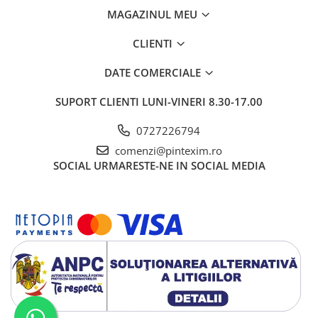
MAGAZINUL MEU
Pixuri si rezerve
Produse Craft
CLIENTI
Ghiozdane si genti scolare
DATE COMERCIALE
Genti laptop
SUPORT CLIENTI
LUNI-VINERI 8.30-17.00
Penare
Carti si jocuri pentru copii
0727226794
Carti de colorat si povestit
comenzi@pintexim.ro
SOCIAL
URMARESTE-NE IN SOCIAL MEDIA
Jocuri / Party
Coperti scolare
Diverse articole pentru scoala
Pachete scolare
Produse curatenie
Instrumente de scris
Carioci
Cerneala si rezerva pentru stilou