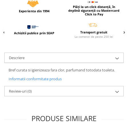
Caiete incepatori Tip I, II, III
Plăți la un click distanță, în
deplină siguranță cu Mastercard
Caiete speciale
Experienta din 1994
Click to Pay
Hartie creponata
Hartie glacee
Transport gratuit
Vocabulare
Achizitii publice prin SEAP
La comenzi de peste 250 lei
Ierbare scolare
Etichete scolare
Acuarele, guase, tempera si
Descriere
pensule
Bref curata si igienizeaza fara clor, parfumand totodata toaleta.
Accesorii pictura
Carioci
Informatii conformitate produs
Ascutitori
Review-uri
(0)
Creioane
Creioane cerate
Creioane colorate
PRODUSE SIMILARE
Creioane mecanice si rezerve