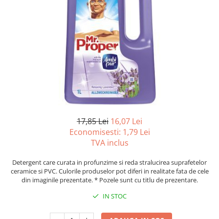
Foarfeci
Diverse articole organizare
Tipizate autocopiative
Carioci
Markere speciale pentru desen
arhivare
personalizate
Tus, tusiere
Ascutitori
Markere textile
Tipizate offset
Lipici
Creioane
Pixuri si rezerve
Tipizate offset personalizate
Perforatoare
Creioane cerate
Registre
Stilouri
Pioneze
Creioane colorate
Rezerva cub notes
Instrumente pentru proiectare
Suporti documente/accesorii de
Creioane mecanice si rezerve
Indigo si hartie carbon
birou/instrumente de scris
Cerneala si rezerva pentru stilou
Caiete pentru birou
Stilouri
Caiete A5
17,85 Lei
16,07 Lei
Caiete A4
Radiere
Economisesti:
1,79
Lei
TVA inclus
Creta scolara
Plastilina
Detergent care curata in profunzime si reda stralucirea suprafetelor
ceramice si PVC. Culorile produselor pot diferi in realitate fata de cele
Echere, rigle, raportoare, compase,
din imaginile prezentate. * Pozele sunt cu titlu de prezentare.
sabloane, truse geometrie
IN STOC
Echere
Rigle