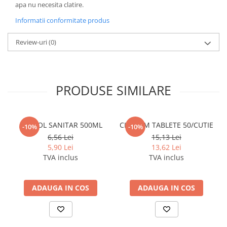
Coperti scolare
apa nu necesita clatire.
Diverse articole pentru scoala
Informatii conformitate produs
Pachete scolare
Review-uri
(0)
PRODUSE SIMILARE
ALCOOL SANITAR 500ML
CLOROM TABLETE 50/CUTIE
-10%
-10%
6,56 Lei
15,13 Lei
5,90 Lei
13,62 Lei
TVA inclus
TVA inclus
ADAUGA IN COS
ADAUGA IN COS