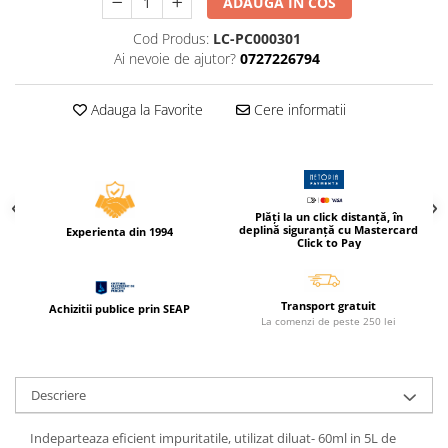
ADAUGA IN COS
Compas scolar
Cod Produs:
LC-PC000301
Sabloane
Ai nevoie de ajutor?
0727226794
Truse geometrie
Foarfeci
Adauga la Favorite
Cere informatii
Markere evidentiatoare text
Markere permanente
Markere speciale pentru desen
Pixuri si rezerve
Plăți la un click distanță, în
deplină siguranță cu Mastercard
Experienta din 1994
Click to Pay
Produse Craft
Ghiozdane si genti scolare
Transport gratuit
Genti laptop
Achizitii publice prin SEAP
La comenzi de peste 250 lei
Penare
Carti si jocuri pentru copii
Descriere
Carti de colorat si povestit
Jocuri / Party
Indeparteaza eficient impuritatile, utilizat diluat- 60ml in 5L de