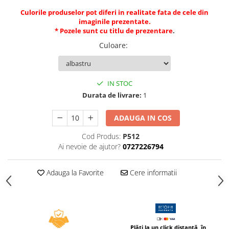
Caiete incepatori Tip I, II, III
Culorile produselor pot diferi in realitate fata de cele din
Caiete speciale
imaginile prezentate.
* Pozele sunt cu titlu de prezentare
.
Hartie creponata
Culoare
:
Hartie glacee
Vocabulare
Ierbare scolare
IN STOC
Etichete scolare
Durata de livrare:
1
Acuarele, guase, tempera si
pensule
ADAUGA IN COS
Accesorii pictura
Cod Produs:
P512
Carioci
Ai nevoie de ajutor?
0727226794
Ascutitori
Creioane
Adauga la Favorite
Cere informatii
Creioane cerate
Creioane colorate
Creioane mecanice si rezerve
Plăți la un click distanță, în