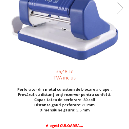
Tipizate autocopiative
Tipizate autocopiative
personalizate
Tipizate offset
Tipizate offset personalizate
Registre
Rezerva cub notes
Indigo si hartie carbon
Caiete pentru birou
36,48 Lei
TVA inclus
Caiete A5
Caiete A4
Perforator din metal cu sistem de blocare a clapei.
Produse si rechizite scolare
Prevăzut cu distanțier și rezervor pentru confetti.
Capacitatea de perforare: 30 coli
Caiete si produse din hartie
Distanta gauri perforare: 80 mm
Dimensiune gaura: 5.5 mm
Caiete A5
Caiete A4
Caiete si blocuri pentru desen
Alegeti CULOAREA...