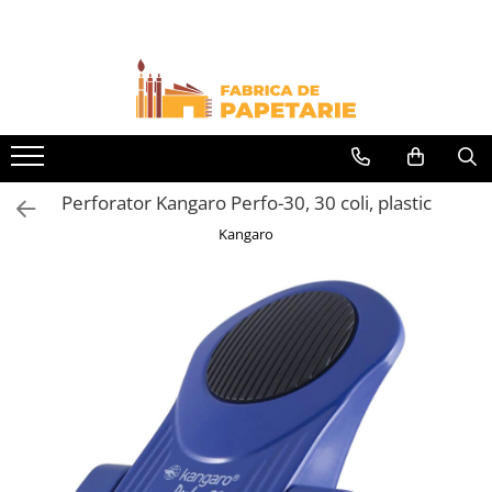
Toate Produsele
Hartie si articole din hartie
Hartie pentru copiator si cartoane
Hartie color pentru copiator
Perforator Kangaro Perfo-30, 30 coli, plastic
Papetarie personalizata
Kangaro
Pliante
Notes adeziv si index adeziv
Bloc Notes-uri brosate
Bloc Notes-uri spiralizate
Etichete
Plicuri personalizate
Plicuri
Tipizate