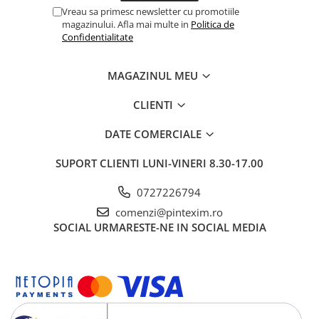
Vreau sa primesc newsletter cu promotiile
Creioane
magazinului. Afla mai multe in
Politica de
Creioane cerate
Confidentialitate
Creioane colorate
MAGAZINUL MEU
Creioane mecanice si rezerve
Linere si rollere
CLIENTI
Markere evidentiatoare text
DATE COMERCIALE
Markere permanente
SUPORT CLIENTI
LUNI-VINERI 8.30-17.00
Markere whiteboard
Markere flipchart
0727226794
comenzi@pintexim.ro
Markere vopsea / creta lichida
SOCIAL
URMARESTE-NE IN SOCIAL MEDIA
Markere speciale pentru desen
Markere textile
Pixuri si rezerve
Stilouri