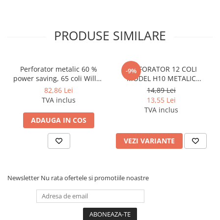
Pixuri si rezerve
Produse Craft
PRODUSE SIMILARE
Ghiozdane si genti scolare
Genti laptop
Perforator metalic 60 %
PERFORATOR 12 COLI
-9%
Penare
power saving, 65 coli Willgo
MODEL H10 METALIC
Carti si jocuri pentru copii
- negru
NEGRU NOKI
82,86 Lei
14,89 Lei
TVA inclus
13,55 Lei
Carti de colorat si povestit
TVA inclus
Jocuri / Party
ADAUGA IN COS
Coperti scolare
VEZI VARIANTE
Diverse articole pentru scoala
Pachete scolare
Produse curatenie
Newsletter
Nu rata ofertele si promotiile noastre
Instrumente de scris
Carioci
Cerneala si rezerva pentru stilou