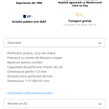
Cerneala si rezerva pentru stilou
deplină siguranță cu Mastercard
Experienta din 1994
Click to Pay
Stilouri
Radiere
Transport gratuit
Achizitii publice prin SEAP
Creta scolara
La comenzi de peste 250 lei
Plastilina
Echere, rigle, raportoare, compase,
Descriere
sabloane, truse geometrie
Echere
Perforator practic, corp din metal
Prevazut cu sistem de blocare a clapei
Rigle
Rezervor pentru confetii
Compas scolar
Capacitate de perforare: maxim 30 coli
Sabloane
Dimensiune perfor: 5.5 mm
Distanta intre perforatii: 80 mm
Truse geometrie
Dimensiuni: 111/106/107 mm
Foarfeci
Markere evidentiatoare text
Informatii conformitate produs
Markere permanente
Review-uri
(0)
Markere speciale pentru desen