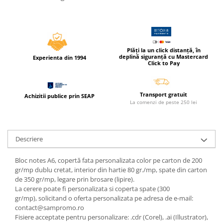
Coperti scolare
Diverse articole pentru scoala
Pachete scolare
Plăți la un click distanță, în
deplină siguranță cu Mastercard
Experienta din 1994
Click to Pay
Transport gratuit
Achizitii publice prin SEAP
La comenzi de peste 250 lei
Descriere
Bloc notes A6, copertă fata personalizata color pe carton de 200
gr/mp dublu cretat, interior din hartie 80 gr./mp, spate din carton
de 350 gr/mp, legare prin brosare (lipire).
La cerere poate fi personalizata si coperta spate (300
gr/mp), solicitand o oferta personalizata pe adresa de e-mail:
contact@sampromo.ro
Fisiere acceptate pentru personalizare: .cdr (Corel), .ai (Illustrator),