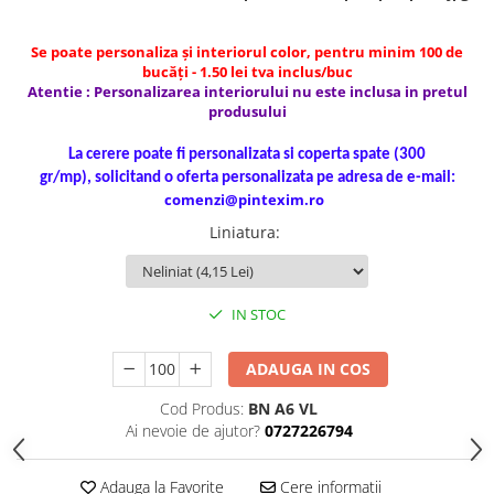
Compas scolar
Sabloane
Se poate personaliza și interiorul color, pentru minim 100 de
Truse geometrie
bucăți - 1.50 lei tva inclus/buc
Atentie : Personalizarea interiorului nu este inclusa in pretul
Foarfeci
produsului
Markere evidentiatoare text
La cerere poate fi personalizata si coperta spate (300
Markere permanente
gr/mp), solicitand o oferta personalizata pe adresa de e-mail:
comenzi@pintexim.ro
Markere speciale pentru desen
Liniatura
:
Pixuri si rezerve
Produse Craft
Ghiozdane si genti scolare
IN STOC
Genti laptop
ADAUGA IN COS
Penare
Carti si jocuri pentru copii
Cod Produs:
BN A6 VL
Ai nevoie de ajutor?
0727226794
Carti de colorat si povestit
Jocuri / Party
Adauga la Favorite
Cere informatii