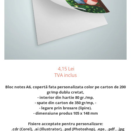
Foarfeci
Diverse articole organizare
Tipizate autocopiative
Carioci
Markere speciale pentru desen
arhivare
personalizate
Tus, tusiere
Ascutitori
Markere textile
Tipizate offset
Lipici
Creioane
Pixuri si rezerve
Tipizate offset personalizate
Perforatoare
Creioane cerate
Registre
Stilouri
Pioneze
Creioane colorate
Rezerva cub notes
Instrumente pentru proiectare
Suporti documente/accesorii de
Creioane mecanice si rezerve
Indigo si hartie carbon
birou/instrumente de scris
Cerneala si rezerva pentru stilou
Caiete pentru birou
4,15 Lei
Stilouri
Caiete A5
TVA inclus
Caiete A4
Radiere
Creta scolara
Bloc notes A6, copertă fata personalizata color pe carton de 200
gr/mp dublu cretat,
Plastilina
- interior din hartie 80 gr./mp,
- spate din carton de 350 gr/mp, -
Echere, rigle, raportoare, compase,
- legare prin brosare (lipire).
sabloane, truse geometrie
- d
imensiune produs 105 x 148 mm
Echere
Fisiere acceptate pentru personalizare:
Rigle
.cdr (Corel), .ai (Illustrator), .psd (Photoshop), .eps , .pdf , .jpg