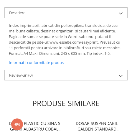
Coperti scolare
Diverse articole pentru scoala
Descriere
Pachete scolare
Index imprimabil, fabricat din polipropilena translucida, de cea
mai buna calitate, destinat organizarii si cautarii mai eficiente.
Pagina de sumar se poate scrie in Word, sablonul putand fi
descarcat de pe site-ul: www.esselte.com/easyprint. Prevazut cu
11 perforatii pentru arhivare in bibliorafturi sau caiete mecanice.
Format: A4 Maxi. Dimensiuni: 245 x 305 mm. Tip index: 1-5.
Informatii conformitate produs
Review-uri
(0)
PRODUSE SIMILARE
DOSAR PLASTIC CU SINA SI
DOSAR SUSPENDABIL
-9%
GAURI ALBASTRU COBALT
GALBEN STANDARD