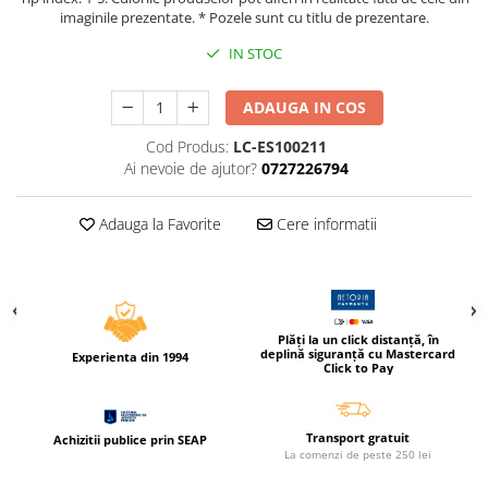
Compas scolar
imaginile prezentate. * Pozele sunt cu titlu de prezentare.
Sabloane
IN STOC
Truse geometrie
Foarfeci
ADAUGA IN COS
Markere evidentiatoare text
Cod Produs:
LC-ES100211
Markere permanente
Ai nevoie de ajutor?
0727226794
Markere speciale pentru desen
Adauga la Favorite
Cere informatii
Pixuri si rezerve
Produse Craft
Ghiozdane si genti scolare
Genti laptop
Plăți la un click distanță, în
deplină siguranță cu Mastercard
Experienta din 1994
Penare
Click to Pay
Carti si jocuri pentru copii
Carti de colorat si povestit
Transport gratuit
Achizitii publice prin SEAP
La comenzi de peste 250 lei
Jocuri / Party