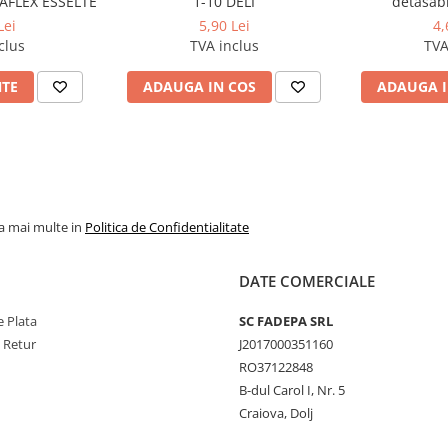
FLEX ESSELTE
1-10 DELI
detasabi
386*257*274 
Lei
5,90 Lei
4,
3 bibl
clus
TVA inclus
TVA
NTE
ADAUGA IN COS
ADAUGA I
la mai multe in
Politica de Confidentialitate
DATE COMERCIALE
 Plata
SC FADEPA SRL
e Retur
J2017000351160
RO37122848
B-dul Carol I, Nr. 5
Craiova, Dolj