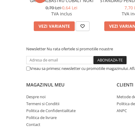
GAURI ALBASTRU COBALT NOKI
STANDARD PENDA
Cerneala si rezerva pentru stilou
0,70 Lei
0,64 Lei
7,70 
Stilouri
TVA inclus
TVA in
Radiere
VEZI VARIANTE
VEZI VARIA
Creta scolara
Plastilina
Newsletter
Nu rata ofertele si promotiile noastre
Echere, rigle, raportoare, compase,
sabloane, truse geometrie
Echere
Vreau sa primesc newsletter cu promotiile magazinului. Af
Rigle
Compas scolar
MAGAZINUL MEU
CLIENTI
Sabloane
Truse geometrie
Despre noi
Metode de
Termeni si Conditii
Politica d
Foarfeci
Politica de Confidentialitate
ANPC
Markere evidentiatoare text
Politica de livrare
Markere permanente
Contact
Markere speciale pentru desen