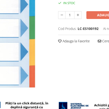
IN STOC
ADAUG
Cod Produs:
LC-ES100192
Ai 
Adauga la Favorite
Cere 
Plăți la un click distanță, în
Achizitii 
deplină siguranță cu