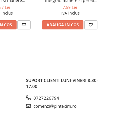
l si manere
integrat, manere si pereti
COP. FLEX
mm (poate stoca
dublii 360*310*300mm
67 Lei
7,59 Lei
 de 7.5cm)
 inclus
TVA inclus
N COS
ADAUGA IN COS
ADAUG
SUPORT CLIENTI
LUNI-VINERI 8.30-
17.00
0727226794
comenzi@pintexim.ro