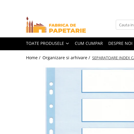
Toate Produsele
Hartie si articole din hartie
Hartie pentru copiator si cartoane
TOATE PRODUSELE
CUM CUMPAR
DESPRE NOI
Hartie color pentru copiator
Home /
Organizare si arhivare /
SEPARATOARE INDEX C
Papetarie personalizata
Pliante
Notes adeziv si index adeziv
Bloc Notes-uri brosate
Bloc Notes-uri spiralizate
Etichete
Plicuri personalizate
Plicuri
Tipizate