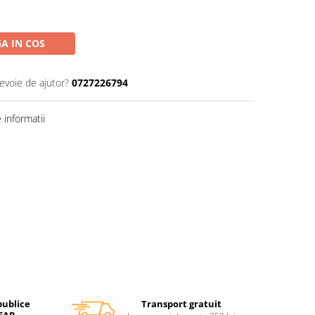
A IN COS
nevoie de ajutor?
0727226794
informatii
Transport gratuit
publice