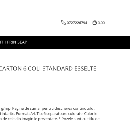
0727226794
0,00
ITII PRIN SEAP
CARTON 6 COLI STANDARD ESSELTE
0 g/mp. Pagina de sumar pentru descrierea continutului.
 intarite. Format: A4. Tip: 6 separatoare colorate. Culorile
ta de cele din imaginile prezentate. * Pozele sunt cu titlu de