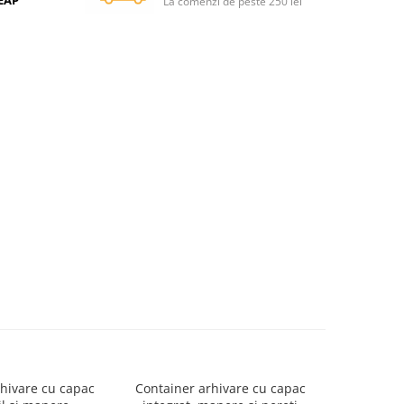
SEAP
La comenzi de peste 250 lei
hivare cu capac
Container arhivare cu capac
MAPA PRE