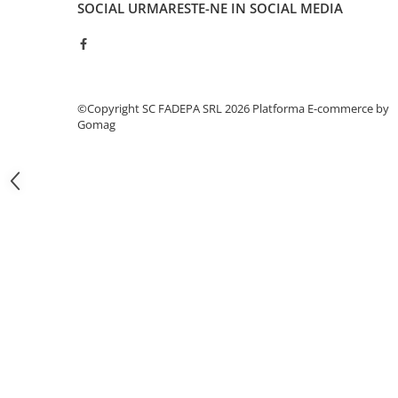
SOCIAL
URMARESTE-NE IN SOCIAL MEDIA
Pixuri si rezerve
Produse Craft
Ghiozdane si genti scolare
Genti laptop
©Copyright SC FADEPA SRL 2026
Platforma E-commerce by
Gomag
Penare
Carti si jocuri pentru copii
Carti de colorat si povestit
Jocuri / Party
Coperti scolare
Diverse articole pentru scoala
Pachete scolare
Produse curatenie
Instrumente de scris
Carioci
Cerneala si rezerva pentru stilou