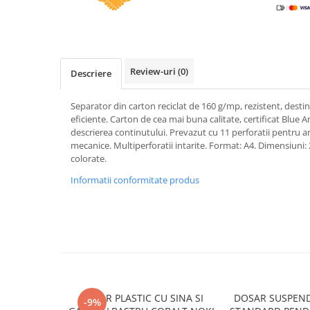
Caiete incepatori Tip I, II, III
Caiete speciale
Hartie creponata
Hartie glacee
Review-uri
(0)
Descriere
Vocabulare
Ierbare scolare
Separator din carton reciclat de 160 g/mp, rezistent, destina
Etichete scolare
eficiente. Carton de cea mai buna calitate, certificat Blue
descrierea continutului. Prevazut cu 11 perforatii pentru arh
Acuarele, guase, tempera si
mecanice. Multiperforatii intarite. Format: A4. Dimensiuni:
pensule
colorate.
Accesorii pictura
Informatii conformitate produs
Carioci
Ascutitori
Creioane
Creioane cerate
Creioane colorate
Creioane mecanice si rezerve
DOSAR PLASTIC CU SINA SI
DOSAR SUSPEND
-9%