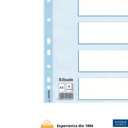
Tipizate autocopiative
Tipizate autocopiative
personalizate
Tipizate offset
Tipizate offset personalizate
Registre
Rezerva cub notes
Indigo si hartie carbon
Caiete pentru birou
Caiete A5
Caiete A4
Produse si rechizite scolare
Caiete si produse din hartie
Caiete A5
Distribuie
pe
Caiete A4
Facebook
Caiete si blocuri pentru desen
Experienta din 1994