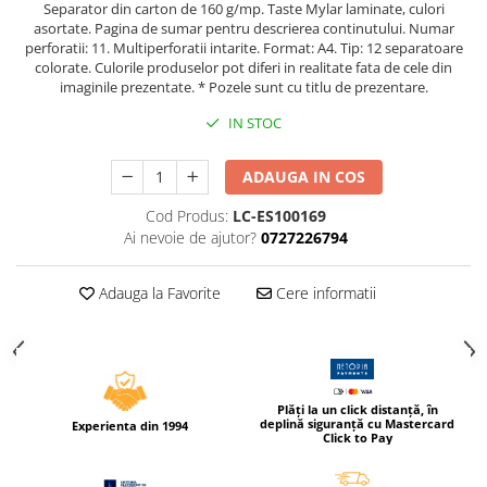
Separator din carton de 160 g/mp. Taste Mylar laminate, culori
Compas scolar
asortate. Pagina de sumar pentru descrierea continutului. Numar
Sabloane
perforatii: 11. Multiperforatii intarite. Format: A4. Tip: 12 separatoare
colorate. Culorile produselor pot diferi in realitate fata de cele din
Truse geometrie
imaginile prezentate. * Pozele sunt cu titlu de prezentare.
Foarfeci
IN STOC
Markere evidentiatoare text
Markere permanente
ADAUGA IN COS
Markere speciale pentru desen
Cod Produs:
LC-ES100169
Pixuri si rezerve
Ai nevoie de ajutor?
0727226794
Produse Craft
Adauga la Favorite
Cere informatii
Ghiozdane si genti scolare
Genti laptop
Penare
Carti si jocuri pentru copii
Plăți la un click distanță, în
deplină siguranță cu Mastercard
Experienta din 1994
Carti de colorat si povestit
Click to Pay
Jocuri / Party