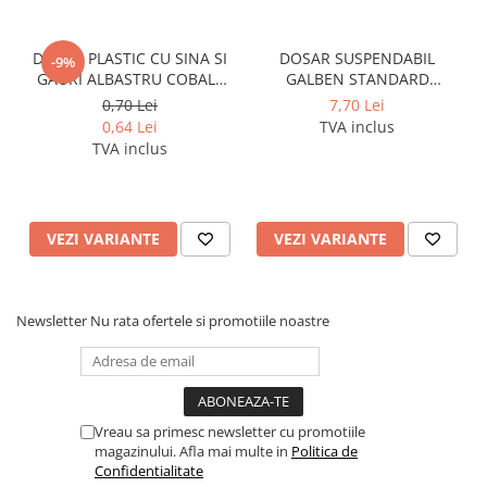
DOSAR PLASTIC CU SINA SI
DOSAR SUSPENDABIL
-9%
GAURI ALBASTRU COBALT
GALBEN STANDARD
NOKI
PENDAFLEX ESSELTE
0,70 Lei
7,70 Lei
0,64 Lei
TVA inclus
TVA inclus
VEZI VARIANTE
VEZI VARIANTE
Newsletter
Nu rata ofertele si promotiile noastre
Vreau sa primesc newsletter cu promotiile
magazinului. Afla mai multe in
Politica de
Confidentialitate