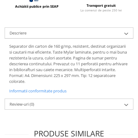
Coperti scolare
Transport gratuit
Achizitii publice prin SEAP
La comenzi de peste 250 lei
Diverse articole pentru scoala
Pachete scolare
Descriere
Separator din carton de 160 g/mp, rezistent, destinat organizarii
si cautarii mai eficiente. Taste Mylar laminate, pentru o mai buna
rezistenta la uzura, culori asortate. Pagina de sumar pentru
descrierea continutului. Prevazut cu 11 perforatii pentru arhivare
in bibliorafturi sau caiete mecanice. Multiperforatii intarite.
Format: A4. Dimensiuni: 225 x 297 mm. Tip: 12 separatoare
colorate.
Informatii conformitate produs
Review-uri
(0)
PRODUSE SIMILARE