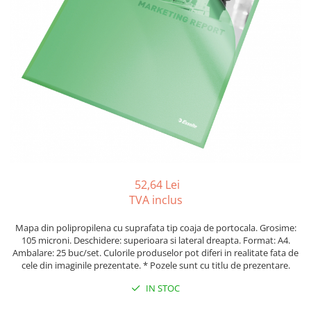
Foarfeci
Diverse articole organizare
Tipizate autocopiative
Carioci
Markere speciale pentru desen
arhivare
personalizate
Tus, tusiere
Ascutitori
Markere textile
Tipizate offset
Lipici
Creioane
Pixuri si rezerve
Tipizate offset personalizate
Perforatoare
Creioane cerate
Registre
Stilouri
Pioneze
Creioane colorate
Rezerva cub notes
Instrumente pentru proiectare
Suporti documente/accesorii de
Creioane mecanice si rezerve
Indigo si hartie carbon
birou/instrumente de scris
Cerneala si rezerva pentru stilou
Caiete pentru birou
Stilouri
Caiete A5
Caiete A4
52,64 Lei
Radiere
TVA inclus
Creta scolara
Plastilina
Mapa din polipropilena cu suprafata tip coaja de portocala. Grosime:
105 microni. Deschidere: superioara si lateral dreapta. Format: A4.
Echere, rigle, raportoare, compase,
Ambalare: 25 buc/set. Culorile produselor pot diferi in realitate fata de
sabloane, truse geometrie
cele din imaginile prezentate. * Pozele sunt cu titlu de prezentare.
Echere
IN STOC
Rigle