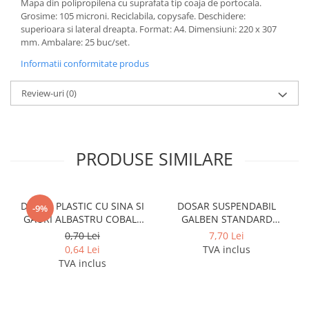
Mapa din polipropilena cu suprafata tip coaja de portocala.
Coperti scolare
Grosime: 105 microni. Reciclabila, copysafe. Deschidere:
Diverse articole pentru scoala
superioara si lateral dreapta. Format: A4. Dimensiuni: 220 x 307
mm. Ambalare: 25 buc/set.
Pachete scolare
Informatii conformitate produs
Review-uri
(0)
PRODUSE SIMILARE
DOSAR PLASTIC CU SINA SI
DOSAR SUSPENDABIL
-9%
GAURI ALBASTRU COBALT
GALBEN STANDARD
NOKI
PENDAFLEX ESSELTE
0,70 Lei
7,70 Lei
0,64 Lei
TVA inclus
TVA inclus