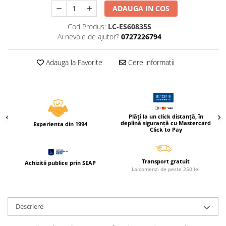
Compas scolar
ADAUGA IN COS
Sabloane
Cod Produs:
LC-ES60835S
Truse geometrie
Ai nevoie de ajutor?
0727226794
Foarfeci
Markere evidentiatoare text
Adauga la Favorite
Cere informatii
Markere permanente
Markere speciale pentru desen
Pixuri si rezerve
Plăți la un click distanță, în
deplină siguranță cu Mastercard
Produse Craft
Experienta din 1994
Click to Pay
Ghiozdane si genti scolare
Genti laptop
Transport gratuit
Achizitii publice prin SEAP
La comenzi de peste 250 lei
Penare
Carti si jocuri pentru copii
Carti de colorat si povestit
Descriere
Jocuri / Party