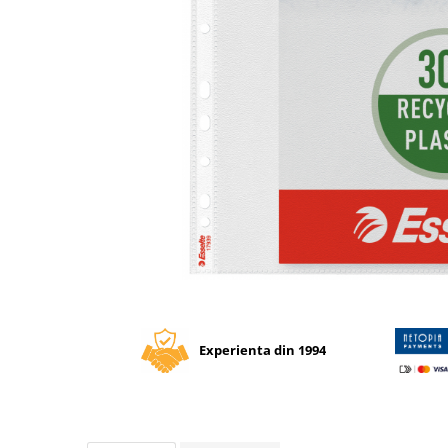
Tipizate autocopiative
Tipizate autocopiative
personalizate
Tipizate offset
Tipizate offset personalizate
Registre
Rezerva cub notes
Indigo si hartie carbon
Caiete pentru birou
Caiete A5
Distribuie
Caiete A4
pe
Produse si rechizite scolare
Facebook
Experienta din 1994
Caiete si produse din hartie
Caiete A5
Caiete A4
Caiete si blocuri pentru desen