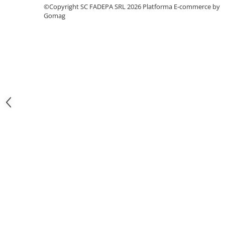
©Copyright SC FADEPA SRL 2026
Platforma E-commerce by
Pixuri si rezerve
Gomag
Produse Craft
Ghiozdane si genti scolare
Genti laptop
Penare
Carti si jocuri pentru copii
Carti de colorat si povestit
Jocuri / Party
Coperti scolare
Diverse articole pentru scoala
Pachete scolare
Produse curatenie
Instrumente de scris
Carioci
Cerneala si rezerva pentru stilou