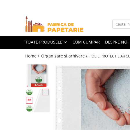
Toate Produsele
Hartie si articole din hartie
Hartie pentru copiator si cartoane
TOATE PRODUSELE
CUM CUMPAR
DESPRE NOI
Hartie color pentru copiator
Home /
Organizare si arhivare /
FOLIE PROTECTIE A4 C
Papetarie personalizata
Pliante
Notes adeziv si index adeziv
Bloc Notes-uri brosate
Bloc Notes-uri spiralizate
Etichete
Plicuri personalizate
Plicuri
Tipizate