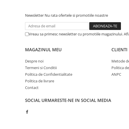
Cerneala si rezerva pentru stilou
Stilouri
Newsletter
Nu rata ofertele si promotiile noastre
Radiere
Creta scolara
Vreau sa primesc newsletter cu promotiile magazinului. Af
Plastilina
Echere, rigle, raportoare, compase,
MAGAZINUL MEU
CLIENTI
sabloane, truse geometrie
Despre noi
Metode de
Echere
Termeni si Conditii
Politica d
Rigle
Politica de Confidentialitate
ANPC
Compas scolar
Politica de livrare
Sabloane
Contact
Truse geometrie
Foarfeci
SOCIAL
URMARESTE-NE IN SOCIAL MEDIA
Markere evidentiatoare text
Markere permanente
Markere speciale pentru desen