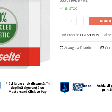
titlu de prezentare.
IN STOC
ADAUG
Cod Produs:
LC-ES17939
Ai ne
Adauga la Favorite
Cere 
Plăți la un click distanță, în
Achizitii 
deplină siguranță cu
prin 
Mastercard Click to Pay