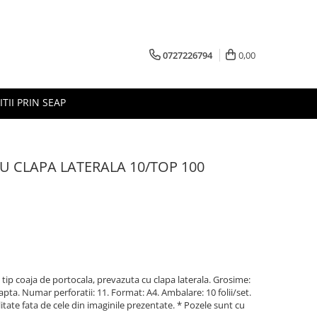
0727226794
0,00
ITII PRIN SEAP
CU CLAPA LATERALA 10/TOP 100
 tip coaja de portocala, prevazuta cu clapa laterala. Grosime:
apta. Numar perforatii: 11. Format: A4. Ambalare: 10 folii/set.
litate fata de cele din imaginile prezentate. * Pozele sunt cu