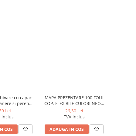
hivare cu capac
MAPA PREZENTARE 100 FOLII
Cutie arhi
anere si pereti
COP. FLEXIBILE CULORI NEON
60*310*300mm
DELI
59 Lei
26,30 Lei
 inclus
TVA inclus
N COS
ADAUGA IN COS
ADAUG