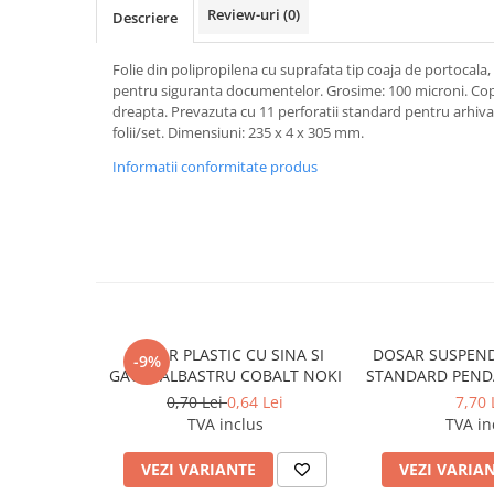
Caiete incepatori Tip I, II, III
Review-uri
(0)
Descriere
Caiete speciale
Folie din polipropilena cu suprafata tip coaja de portocala,
Hartie creponata
pentru siguranta documentelor. Grosime: 100 microni. Copy
Hartie glacee
dreapta. Prevazuta cu 11 perforatii standard pentru arhiva
Vocabulare
folii/set. Dimensiuni: 235 x 4 x 305 mm.
Ierbare scolare
Informatii conformitate produs
Etichete scolare
Acuarele, guase, tempera si
pensule
Accesorii pictura
Carioci
Ascutitori
DOSAR PLASTIC CU SINA SI
DOSAR SUSPEND
-9%
Creioane
GAURI ALBASTRU COBALT NOKI
STANDARD PENDA
0,70 Lei
0,64 Lei
7,70 
Creioane cerate
TVA inclus
TVA in
Creioane colorate
VEZI VARIANTE
VEZI VARIA
Creioane mecanice si rezerve