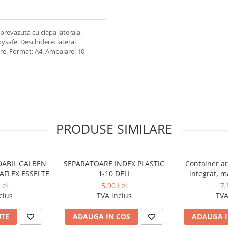
 prevazuta cu clapa laterala,
safe. Deschidere: lateral
re. Format: A4. Ambalare: 10
PRODUSE SIMILARE
ABIL GALBEN
SEPARATOARE INDEX PLASTIC
Container ar
FLEX ESSELTE
1-10 DELI
integrat, m
dublii 3
Lei
5,90 Lei
7,
clus
TVA inclus
TVA
NTE
ADAUGA IN COS
ADAUGA I