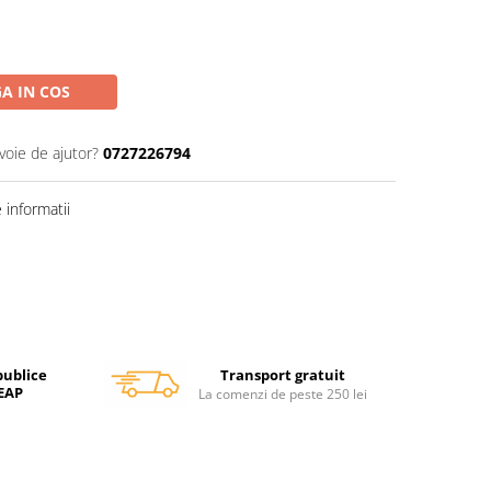
A IN COS
voie de ajutor?
0727226794
informatii
Transport gratuit
publice
SEAP
La comenzi de peste 250 lei