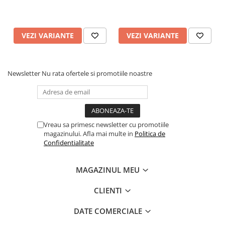
Pixuri si rezerve
Produse Craft
VEZI VARIANTE
VEZI VARIANTE
Ghiozdane si genti scolare
Genti laptop
Penare
Newsletter
Nu rata ofertele si promotiile noastre
Carti si jocuri pentru copii
Carti de colorat si povestit
Jocuri / Party
Vreau sa primesc newsletter cu promotiile
Coperti scolare
magazinului. Afla mai multe in
Politica de
Confidentialitate
Diverse articole pentru scoala
Pachete scolare
MAGAZINUL MEU
Produse curatenie
CLIENTI
Instrumente de scris
Carioci
DATE COMERCIALE
Cerneala si rezerva pentru stilou