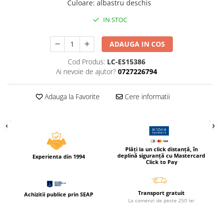
Culoare
:
albastru deschis
Caiete incepatori Tip I, II, III
Caiete speciale
IN STOC
Hartie creponata
ADAUGA IN COS
Hartie glacee
Vocabulare
Cod Produs:
LC-ES15386
Ierbare scolare
Ai nevoie de ajutor?
0727226794
Etichete scolare
Acuarele, guase, tempera si
Adauga la Favorite
Cere informatii
pensule
Accesorii pictura
Carioci
Ascutitori
Plăți la un click distanță, în
deplină siguranță cu Mastercard
Experienta din 1994
Click to Pay
Creioane
Creioane cerate
Transport gratuit
Creioane colorate
Achizitii publice prin SEAP
La comenzi de peste 250 lei
Creioane mecanice si rezerve