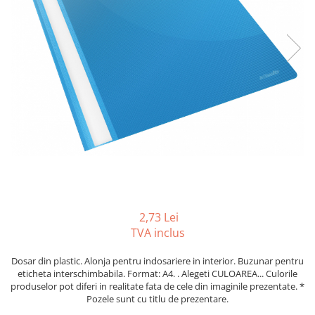
Tipizate autocopiative
Tipizate autocopiative
personalizate
Tipizate offset
Tipizate offset personalizate
Registre
Rezerva cub notes
Indigo si hartie carbon
Caiete pentru birou
Caiete A5
Caiete A4
2,73 Lei
Produse si rechizite scolare
TVA inclus
Caiete si produse din hartie
Dosar din plastic. Alonja pentru indosariere in interior. Buzunar pentru
Caiete A5
eticheta interschimbabila. Format: A4. . Alegeti CULOAREA... Culorile
produselor pot diferi in realitate fata de cele din imaginile prezentate. *
Caiete A4
Pozele sunt cu titlu de prezentare.
Caiete si blocuri pentru desen