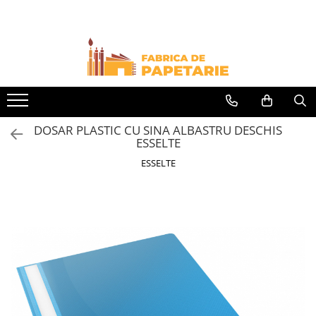
Toate Produsele
Hartie si articole din hartie
Hartie pentru copiator si cartoane
Hartie color pentru copiator
DOSAR PLASTIC CU SINA ALBASTRU DESCHIS
Papetarie personalizata
ESSELTE
Pliante
ESSELTE
Notes adeziv si index adeziv
Bloc Notes-uri brosate
Bloc Notes-uri spiralizate
Etichete
Plicuri personalizate
Plicuri
Tipizate