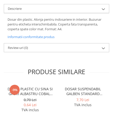
Cerneala si rezerva pentru stilou
Descriere
Stilouri
Radiere
Dosar din plastic. Alonja pentru indosariere in interior. Buzunar
pentru eticheta interschimbabila. Coperta fata transparenta,
Creta scolara
coperta spate color mat. Format: A4.
Plastilina
Informatii conformitate produs
Echere, rigle, raportoare, compase,
sabloane, truse geometrie
Review-uri
(0)
Echere
Rigle
Compas scolar
PRODUSE SIMILARE
Sabloane
Truse geometrie
Foarfeci
DOSAR PLASTIC CU SINA SI
DOSAR SUSPENDABIL
-9%
GAURI ALBASTRU COBALT
GALBEN STANDARD
Markere evidentiatoare text
NOKI
PENDAFLEX ESSELTE
0,70 Lei
7,70 Lei
Markere permanente
0,64 Lei
TVA inclus
TVA inclus
Markere speciale pentru desen