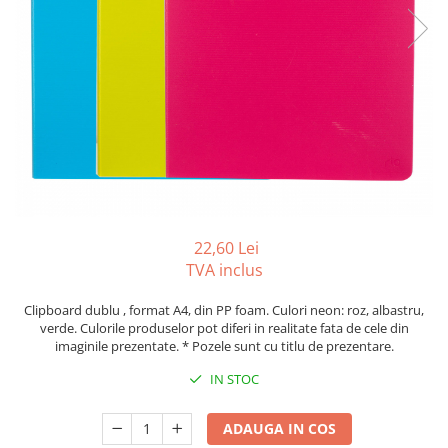
Tipizate autocopiative
Tipizate autocopiative
personalizate
Tipizate offset
Tipizate offset personalizate
Registre
Rezerva cub notes
Indigo si hartie carbon
Caiete pentru birou
22,60 Lei
TVA inclus
Caiete A5
Caiete A4
Clipboard dublu , format A4, din PP foam. Culori neon: roz, albastru,
Produse si rechizite scolare
verde. Culorile produselor pot diferi in realitate fata de cele din
imaginile prezentate. * Pozele sunt cu titlu de prezentare.
Caiete si produse din hartie
IN STOC
Caiete A5
Caiete A4
ADAUGA IN COS
Caiete si blocuri pentru desen