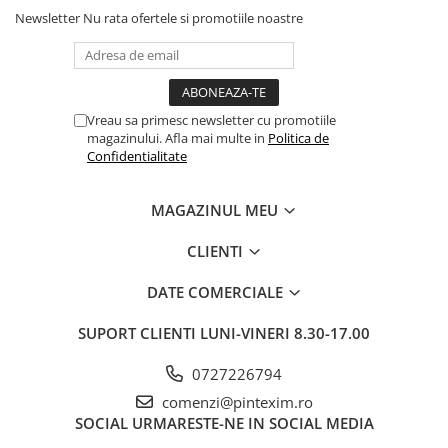
Newsletter
Nu rata ofertele si promotiile noastre
Pixuri si rezerve
Produse Craft
Ghiozdane si genti scolare
Genti laptop
Vreau sa primesc newsletter cu promotiile
magazinului. Afla mai multe in
Politica de
Penare
Confidentialitate
Carti si jocuri pentru copii
Carti de colorat si povestit
MAGAZINUL MEU
Jocuri / Party
CLIENTI
Coperti scolare
Diverse articole pentru scoala
DATE COMERCIALE
Pachete scolare
SUPORT CLIENTI
LUNI-VINERI 8.30-17.00
Produse curatenie
0727226794
Instrumente de scris
comenzi@pintexim.ro
Carioci
SOCIAL
URMARESTE-NE IN SOCIAL MEDIA
Cerneala si rezerva pentru stilou