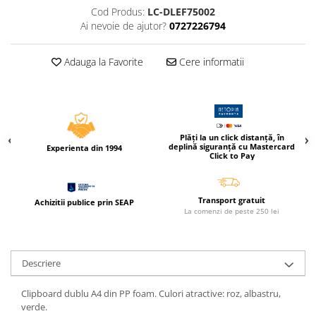
Caiete incepatori Tip I, II, III
Cod Produs:
LC-DLEF75002
Ai nevoie de ajutor?
0727226794
Caiete speciale
Hartie creponata
Adauga la Favorite
Cere informatii
Hartie glacee
Vocabulare
Ierbare scolare
Etichete scolare
Acuarele, guase, tempera si
Plăți la un click distanță, în
deplină siguranță cu Mastercard
Experienta din 1994
pensule
Click to Pay
Accesorii pictura
Carioci
Transport gratuit
Achizitii publice prin SEAP
La comenzi de peste 250 lei
Ascutitori
Creioane
Creioane cerate
Descriere
Creioane colorate
Clipboard dublu A4 din PP foam. Culori atractive: roz, albastru,
Creioane mecanice si rezerve
verde.