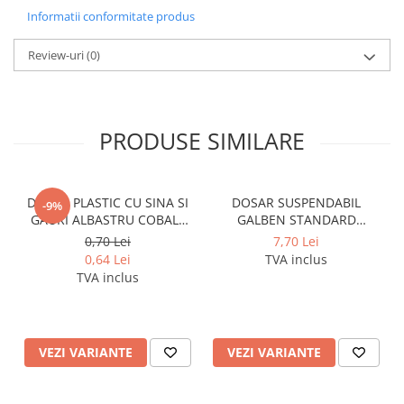
Cerneala si rezerva pentru stilou
Informatii conformitate produs
Stilouri
Review-uri
(0)
Radiere
Creta scolara
Plastilina
PRODUSE SIMILARE
Echere, rigle, raportoare, compase,
sabloane, truse geometrie
Echere
DOSAR PLASTIC CU SINA SI
DOSAR SUSPENDABIL
-9%
Rigle
GAURI ALBASTRU COBALT
GALBEN STANDARD
NOKI
PENDAFLEX ESSELTE
0,70 Lei
7,70 Lei
Compas scolar
0,64 Lei
TVA inclus
Sabloane
TVA inclus
Truse geometrie
Foarfeci
Markere evidentiatoare text
VEZI VARIANTE
VEZI VARIANTE
Markere permanente
Markere speciale pentru desen