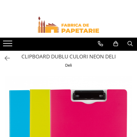
Toate Produsele
Hartie si articole din hartie
Hartie pentru copiator si cartoane
Hartie color pentru copiator
CLIPBOARD DUBLU CULORI NEON DELI
Papetarie personalizata
Deli
Pliante
Notes adeziv si index adeziv
Bloc Notes-uri brosate
Bloc Notes-uri spiralizate
Etichete
Plicuri personalizate
Plicuri
Tipizate