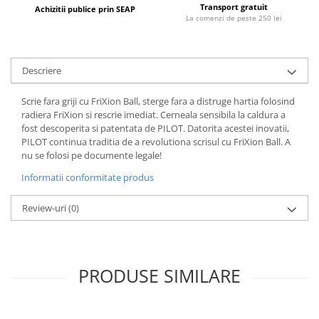
Coperti scolare
Transport gratuit
Achizitii publice prin SEAP
La comenzi de peste 250 lei
Diverse articole pentru scoala
Pachete scolare
Descriere
Scrie fara griji cu FriXion Ball, sterge fara a distruge hartia folosind
radiera FriXion si rescrie imediat. Cerneala sensibila la caldura a
fost descoperita si patentata de PILOT. Datorita acestei inovatii,
PILOT continua traditia de a revolutiona scrisul cu FriXion Ball. A
nu se folosi pe documente legale!
Informatii conformitate produs
Review-uri
(0)
PRODUSE SIMILARE