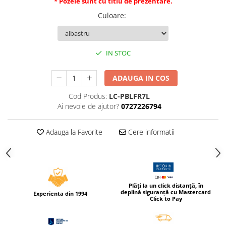
* Pozele sunt cu titlu de prezentare.
Compas scolar
Culoare
:
Sabloane
Truse geometrie
Foarfeci
IN STOC
Markere evidentiatoare text
Markere permanente
ADAUGA IN COS
Markere speciale pentru desen
Cod Produs:
LC-PBLFR7L
Ai nevoie de ajutor?
0727226794
Pixuri si rezerve
Produse Craft
Adauga la Favorite
Cere informatii
Ghiozdane si genti scolare
Genti laptop
Penare
Plăți la un click distanță, în
Carti si jocuri pentru copii
deplină siguranță cu Mastercard
Experienta din 1994
Click to Pay
Carti de colorat si povestit
Jocuri / Party