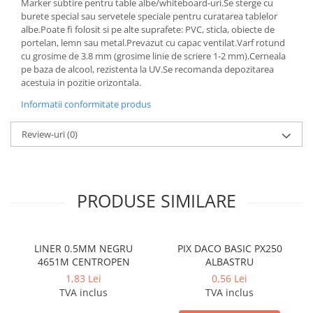
Marker subtire pentru table albe/whiteboard-uri.Se sterge cu
Cerneala si rezerva pentru stilou
burete special sau servetele speciale pentru curatarea tablelor
Stilouri
albe.Poate fi folosit si pe alte suprafete: PVC, sticla, obiecte de
portelan, lemn sau metal.Prevazut cu capac ventilat.Varf rotund
Radiere
cu grosime de 3.8 mm (grosime linie de scriere 1-2 mm).Cerneala
pe baza de alcool, rezistenta la UV.Se recomanda depozitarea
Creta scolara
acestuia in pozitie orizontala.
Plastilina
Informatii conformitate produs
Echere, rigle, raportoare, compase,
sabloane, truse geometrie
Review-uri
(0)
Echere
Rigle
Compas scolar
PRODUSE SIMILARE
Sabloane
Truse geometrie
Foarfeci
LINER 0.5MM NEGRU
PIX DACO BASIC PX250
4651M CENTROPEN
ALBASTRU
Markere evidentiatoare text
1,83 Lei
0,56 Lei
Markere permanente
TVA inclus
TVA inclus
Markere speciale pentru desen