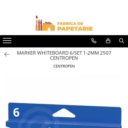
Toate Produsele
Hartie si articole din hartie
Hartie pentru copiator si cartoane
Hartie color pentru copiator
MARKER WHITEBOARD 6/SET 1-2MM 2507
Papetarie personalizata
CENTROPEN
Pliante
CENTROPEN
Notes adeziv si index adeziv
Bloc Notes-uri brosate
Bloc Notes-uri spiralizate
Etichete
Plicuri personalizate
Plicuri
Tipizate