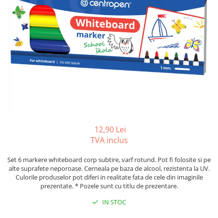
Tipizate autocopiative
Tipizate autocopiative
personalizate
Tipizate offset
Tipizate offset personalizate
Registre
Rezerva cub notes
Indigo si hartie carbon
Caiete pentru birou
12,90 Lei
Caiete A5
TVA inclus
Caiete A4
Produse si rechizite scolare
Set 6 markere whiteboard corp subtire, varf rotund. Pot fi folosite si pe
alte suprafete neporoase. Cerneala pe baza de alcool, rezistenta la UV.
Caiete si produse din hartie
Culorile produselor pot diferi in realitate fata de cele din imaginile
prezentate. * Pozele sunt cu titlu de prezentare.
Caiete A5
Caiete A4
IN STOC
Caiete si blocuri pentru desen