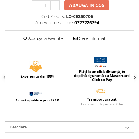
Caiete incepatori Tip I, II, III
ADAUGA IN COS
Caiete speciale
Cod Produs:
LC-CE250706
Hartie creponata
Ai nevoie de ajutor?
0727226794
Hartie glacee
Vocabulare
Adauga la Favorite
Cere informatii
Ierbare scolare
Etichete scolare
Acuarele, guase, tempera si
pensule
Plăți la un click distanță, în
deplină siguranță cu Mastercard
Accesorii pictura
Experienta din 1994
Click to Pay
Carioci
Ascutitori
Transport gratuit
Achizitii publice prin SEAP
Creioane
La comenzi de peste 250 lei
Creioane cerate
Creioane colorate
Descriere
Creioane mecanice si rezerve