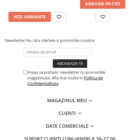
ADAUGA IN COS
Pixuri si rezerve
Produse Craft
VEZI VARIANTE
Ghiozdane si genti scolare
Genti laptop
Newsletter
Nu rata ofertele si promotiile noastre
Penare
Carti si jocuri pentru copii
Carti de colorat si povestit
Vreau sa primesc newsletter cu promotiile
Jocuri / Party
magazinului. Afla mai multe in
Politica de
Coperti scolare
Confidentialitate
Diverse articole pentru scoala
MAGAZINUL MEU
Pachete scolare
Produse curatenie
CLIENTI
Instrumente de scris
DATE COMERCIALE
Carioci
Cerneala si rezerva pentru stilou
SUPORT CLIENTI
LUNI-VINERI 8.30-17.00