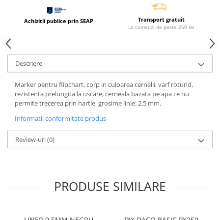
Caiete incepatori Tip I, II, III
Caiete speciale
Transport gratuit
Achizitii publice prin SEAP
La comenzi de peste 250 lei
Hartie creponata
Hartie glacee
Vocabulare
Descriere
Ierbare scolare
Etichete scolare
Marker pentru flipchart, corp in culoarea cernelii, varf rotund,
rezistenta prelungita la uscare, cerneala bazata pe apa ce nu
Acuarele, guase, tempera si
permite trecerea prin hartie, grosime linie: 2.5 mm.
pensule
Informatii conformitate produs
Accesorii pictura
Carioci
Review-uri
(0)
Ascutitori
Creioane
Creioane cerate
PRODUSE SIMILARE
Creioane colorate
Creioane mecanice si rezerve
LINER 0.5MM NEGRU
PIX DACO BASIC PX250