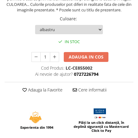
CULOAREA... Culorile produselor pot diferi in realitate fata de cele din
Tipizate autocopiative
imaginile prezentate. * Pozele sunt cu titlu de prezentare.
Tipizate autocopiative
Culoare
:
personalizate
Tipizate offset
Tipizate offset personalizate
IN STOC
Registre
Rezerva cub notes
ADAUGA IN COS
Indigo si hartie carbon
Cod Produs:
LC-CE855002
Ai nevoie de ajutor?
0727226794
Caiete pentru birou
Caiete A5
Adauga la Favorite
Cere informatii
Caiete A4
Produse si rechizite scolare
Caiete si produse din hartie
Caiete A5
Plăți la un click distanță, în
Caiete A4
deplină siguranță cu Mastercard
Experienta din 1994
Click to Pay
Caiete si blocuri pentru desen