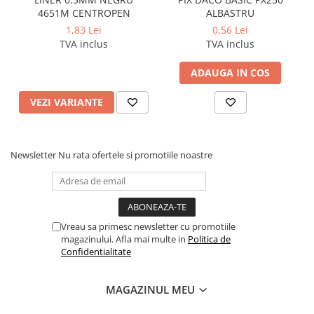
Cerneala si rezerva pentru stilou
4651M CENTROPEN
ALBASTRU
Stilouri
1,83 Lei
0,56 Lei
TVA inclus
TVA inclus
Radiere
ADAUGA IN COS
Creta scolara
Plastilina
VEZI VARIANTE
Echere, rigle, raportoare, compase,
sabloane, truse geometrie
Echere
Newsletter
Nu rata ofertele si promotiile noastre
Rigle
Compas scolar
Sabloane
Truse geometrie
Vreau sa primesc newsletter cu promotiile
magazinului. Afla mai multe in
Politica de
Foarfeci
Confidentialitate
Markere evidentiatoare text
Markere permanente
MAGAZINUL MEU
Markere speciale pentru desen