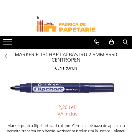
Toate Produsele
Hartie si articole din hartie
Hartie pentru copiator si cartoane
Hartie color pentru copiator
MARKER FLIPCHART ALBASTRU 2.5MM 8550
Papetarie personalizata
CENTROPEN
Pliante
CENTROPEN
Notes adeziv si index adeziv
Bloc Notes-uri brosate
Bloc Notes-uri spiralizate
Etichete
2,20 Lei
Plicuri personalizate
TVA inclus
Plicuri
Marker pentru flipchart, varf rotund. Cerneala pe baza de apa ce nu
Tipizate
permite trecerea prin hartie. Rezistenta prelungita la uscare. . Alegeti