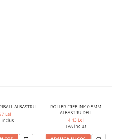
RIBALL ALBASTRU
ROLLER FREE INK 0.5MM
Mina pix 
ALBASTRU DELI
Ce
97 Lei
4,43 Lei
 inclus
TVA inclus
N COS
ADAUGA IN COS
ADAUG