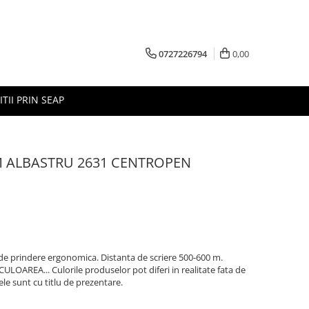
0727226794
0,00
ITII PRIN SEAP
M ALBASTRU 2631 CENTROPEN
a de prindere ergonomica. Distanta de scriere 500-600 m.
 CULOAREA... Culorile produselor pot diferi in realitate fata de
ele sunt cu titlu de prezentare.