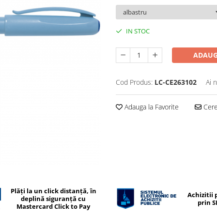
IN STOC
ADAUG
Cod Produs:
LC-CE263102
Ai 
Adauga la Favorite
Cere 
Plăți la un click distanță, în
Achizitii 
deplină siguranță cu
prin 
Mastercard Click to Pay