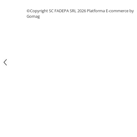
Pixuri si rezerve
©Copyright SC FADEPA SRL 2026
Platforma E-commerce by
Produse Craft
Gomag
Ghiozdane si genti scolare
Genti laptop
Penare
Carti si jocuri pentru copii
Carti de colorat si povestit
Jocuri / Party
Coperti scolare
Diverse articole pentru scoala
Pachete scolare
Produse curatenie
Instrumente de scris
Carioci
Cerneala si rezerva pentru stilou