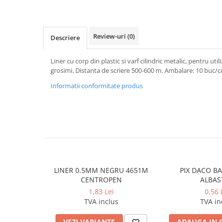
Caiete incepatori Tip I, II, III
Caiete speciale
Hartie creponata
Review-uri
(0)
Descriere
Hartie glacee
Vocabulare
Liner cu corp din plastic si varf cilindric metalic, pentru ut
grosimi. Distanta de scriere 500-600 m. Ambalare: 10 buc/cu
Ierbare scolare
Etichete scolare
Informatii conformitate produs
Acuarele, guase, tempera si
pensule
Accesorii pictura
Carioci
Ascutitori
Creioane
LINER 0.5MM NEGRU 4651M
PIX DACO BA
CENTROPEN
ALBAS
Creioane cerate
1,83 Lei
0,56 
Creioane colorate
TVA inclus
TVA in
Creioane mecanice si rezerve
VEZI VARIANTE
ADAUGA IN 