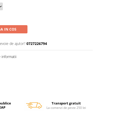
A IN COS
nevoie de ajutor?
0727226794
informatii
Transport gratuit
publice
SEAP
La comenzi de peste 250 lei