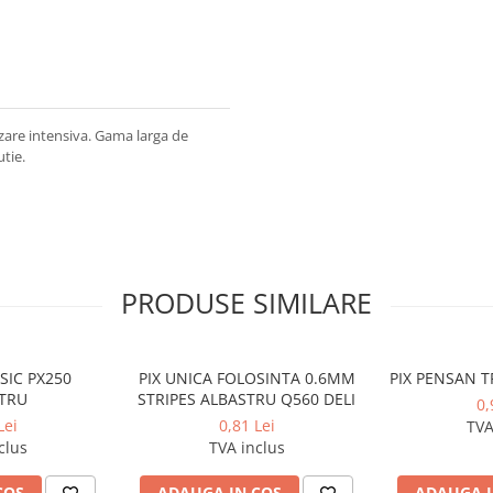
ilizare intensiva. Gama larga de
tie.
PRODUSE SIMILARE
SIC PX250
PIX UNICA FOLOSINTA 0.6MM
PIX PENSAN T
TRU
STRIPES ALBASTRU Q560 DELI
0,
Lei
0,81 Lei
TVA
clus
TVA inclus
COS
ADAUGA IN COS
ADAUGA I