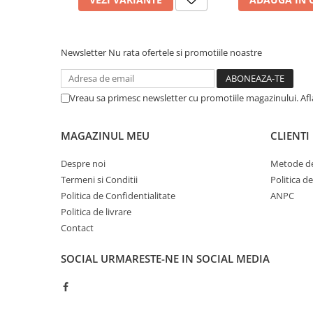
Cerneala si rezerva pentru stilou
Stilouri
Radiere
Newsletter
Nu rata ofertele si promotiile noastre
Creta scolara
Plastilina
Vreau sa primesc newsletter cu promotiile magazinului. Af
Echere, rigle, raportoare, compase,
sabloane, truse geometrie
MAGAZINUL MEU
CLIENTI
Echere
Despre noi
Metode de
Rigle
Termeni si Conditii
Politica d
Compas scolar
Politica de Confidentialitate
ANPC
Sabloane
Politica de livrare
Truse geometrie
Contact
Foarfeci
SOCIAL
URMARESTE-NE IN SOCIAL MEDIA
Markere evidentiatoare text
Markere permanente
Markere speciale pentru desen