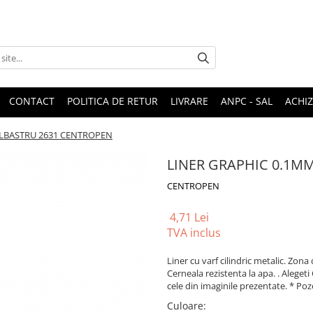
CONTACT
POLITICA DE RETUR
LIVRARE
ANPC - SAL
ACHIZ
ALBASTRU 2631 CENTROPEN
LINER GRAPHIC 0.1M
CENTROPEN
4,71 Lei
TVA inclus
Liner cu varf cilindric metalic. Zon
Cerneala rezistenta la apa. . Alegeti
cele din imaginile prezentate. * Poz
Culoare
: