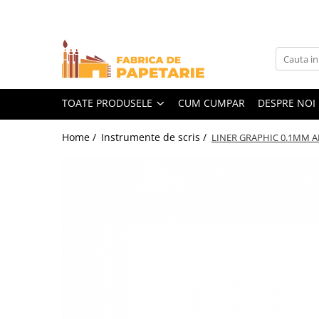
Toate Produsele
Hartie si articole din hartie
Hartie pentru copiator si cartoane
TOATE PRODUSELE
CUM CUMPAR
DESPRE NOI
Hartie color pentru copiator
Home /
Instrumente de scris /
LINER GRAPHIC 0.1MM 
Papetarie personalizata
Pliante
Notes adeziv si index adeziv
Bloc Notes-uri brosate
Bloc Notes-uri spiralizate
Etichete
Plicuri personalizate
Plicuri
Tipizate