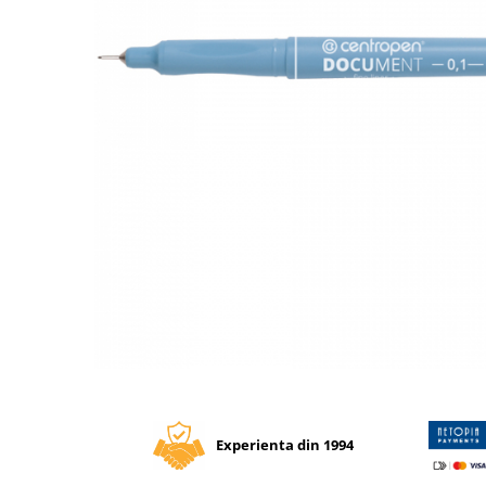
Tipizate autocopiative
Tipizate autocopiative
personalizate
Tipizate offset
Tipizate offset personalizate
Registre
Rezerva cub notes
Indigo si hartie carbon
Caiete pentru birou
Caiete A5
Caiete A4
Produse si rechizite scolare
Caiete si produse din hartie
Distribuie
pe
Caiete A5
Facebook
Caiete A4
Experienta din 1994
Caiete si blocuri pentru desen