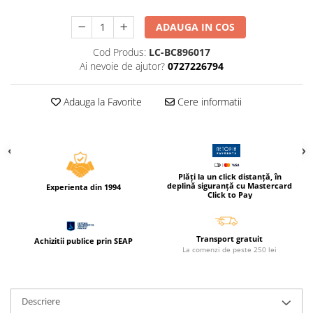
Compas scolar
ADAUGA IN COS
Sabloane
Truse geometrie
Cod Produs:
LC-BC896017
Foarfeci
Ai nevoie de ajutor?
0727226794
Markere evidentiatoare text
Adauga la Favorite
Cere informatii
Markere permanente
Markere speciale pentru desen
Pixuri si rezerve
Produse Craft
Plăți la un click distanță, în
deplină siguranță cu Mastercard
Experienta din 1994
Ghiozdane si genti scolare
Click to Pay
Genti laptop
Penare
Transport gratuit
Achizitii publice prin SEAP
La comenzi de peste 250 lei
Carti si jocuri pentru copii
Carti de colorat si povestit
Jocuri / Party
Descriere