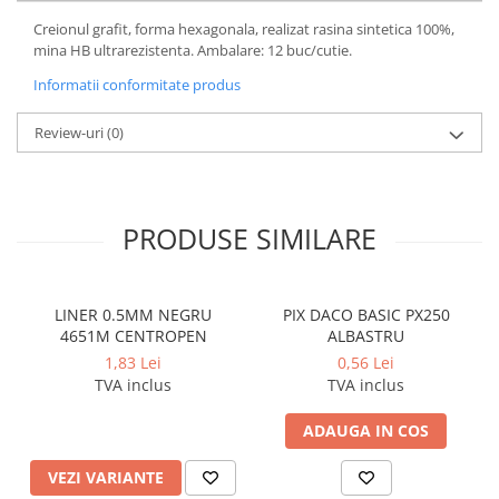
Coperti scolare
Creionul grafit, forma hexagonala, realizat rasina sintetica 100%,
Diverse articole pentru scoala
mina HB ultrarezistenta. Ambalare: 12 buc/cutie.
Pachete scolare
Informatii conformitate produs
Review-uri
(0)
PRODUSE SIMILARE
LINER 0.5MM NEGRU
PIX DACO BASIC PX250
4651M CENTROPEN
ALBASTRU
1,83 Lei
0,56 Lei
TVA inclus
TVA inclus
ADAUGA IN COS
VEZI VARIANTE