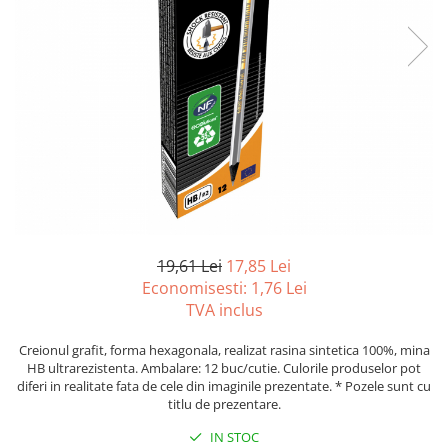
Foarfeci
Diverse articole organizare
Tipizate autocopiative
Carioci
Markere speciale pentru desen
arhivare
personalizate
Tus, tusiere
Ascutitori
Markere textile
Tipizate offset
Lipici
Creioane
Pixuri si rezerve
Tipizate offset personalizate
Perforatoare
Creioane cerate
Registre
Stilouri
Pioneze
Creioane colorate
Rezerva cub notes
Instrumente pentru proiectare
Suporti documente/accesorii de
Creioane mecanice si rezerve
Indigo si hartie carbon
birou/instrumente de scris
Cerneala si rezerva pentru stilou
Caiete pentru birou
Stilouri
Caiete A5
Caiete A4
19,61 Lei
17,85 Lei
Radiere
Economisesti:
1,76
Lei
Creta scolara
TVA inclus
Plastilina
Creionul grafit, forma hexagonala, realizat rasina sintetica 100%, mina
Echere, rigle, raportoare, compase,
HB ultrarezistenta. Ambalare: 12 buc/cutie. Culorile produselor pot
sabloane, truse geometrie
diferi in realitate fata de cele din imaginile prezentate. * Pozele sunt cu
titlu de prezentare.
Echere
Rigle
IN STOC