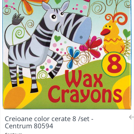
Foarfeci
Diverse articole organizare
Tipizate autocopiative
Carioci
Markere speciale pentru desen
arhivare
personalizate
Tus, tusiere
Ascutitori
Markere textile
Tipizate offset
Lipici
Creioane
Pixuri si rezerve
Tipizate offset personalizate
Perforatoare
Creioane cerate
Registre
Stilouri
Pioneze
Creioane colorate
Rezerva cub notes
Instrumente pentru proiectare
Suporti documente/accesorii de
Creioane mecanice si rezerve
Indigo si hartie carbon
birou/instrumente de scris
Cerneala si rezerva pentru stilou
Caiete pentru birou
Stilouri
Caiete A5
Caiete A4
Radiere
Creta scolara
Plastilina
Echere, rigle, raportoare, compase,
sabloane, truse geometrie
Creioane color cerate 8 /set -
Echere
Centrum 80594
Rigle