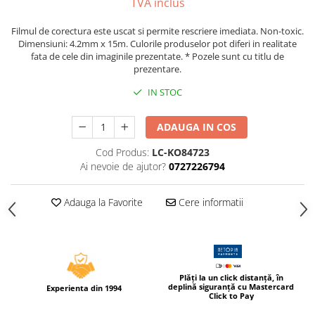
TVA inclus
Compas scolar
Sabloane
Filmul de corectura este uscat si permite rescriere imediata. Non-toxic.
Dimensiuni: 4.2mm x 15m. Culorile produselor pot diferi in realitate
Truse geometrie
fata de cele din imaginile prezentate. * Pozele sunt cu titlu de
Foarfeci
prezentare.
Markere evidentiatoare text
IN STOC
Markere permanente
ADAUGA IN COS
Markere speciale pentru desen
Pixuri si rezerve
Cod Produs:
LC-KO84723
Ai nevoie de ajutor?
0727226794
Produse Craft
Ghiozdane si genti scolare
Adauga la Favorite
Cere informatii
Genti laptop
Penare
Carti si jocuri pentru copii
Plăți la un click distanță, în
Carti de colorat si povestit
deplină siguranță cu Mastercard
Experienta din 1994
Click to Pay
Jocuri / Party