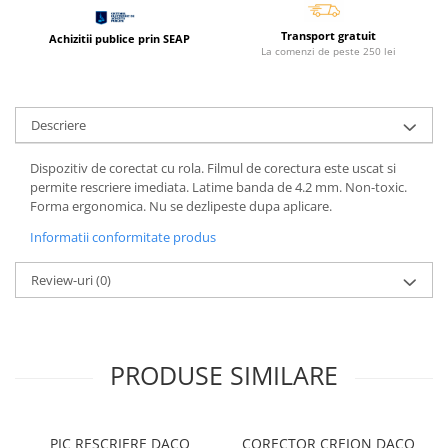
Coperti scolare
Diverse articole pentru scoala
Transport gratuit
Achizitii publice prin SEAP
La comenzi de peste 250 lei
Pachete scolare
Descriere
Dispozitiv de corectat cu rola. Filmul de corectura este uscat si
permite rescriere imediata. Latime banda de 4.2 mm. Non-toxic.
Forma ergonomica. Nu se dezlipeste dupa aplicare.
Informatii conformitate produs
Review-uri
(0)
PRODUSE SIMILARE
PIC RESCRIERE DACO
CORECTOR CREION DACO