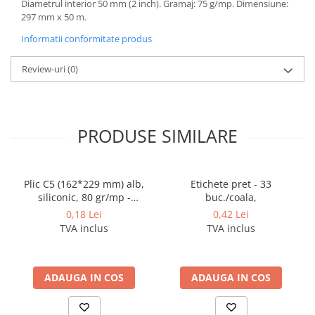
Diametrul interior 50 mm (2 inch). Gramaj: 75 g/mp. Dimensiune:
Cerneala si rezerva pentru stilou
297 mm x 50 m.
Stilouri
Informatii conformitate produs
Radiere
Review-uri
(0)
Creta scolara
Plastilina
Echere, rigle, raportoare, compase,
sabloane, truse geometrie
PRODUSE SIMILARE
Echere
Rigle
Plic C5 (162*229 mm) alb,
Etichete pret - 33
Compas scolar
siliconic, 80 gr/mp -
buc./coala,
Sabloane
deschidere pe latura mica
0,18 Lei
0,42 Lei
Truse geometrie
TVA inclus
TVA inclus
Foarfeci
Markere evidentiatoare text
ADAUGA IN COS
ADAUGA IN COS
Markere permanente
Markere speciale pentru desen