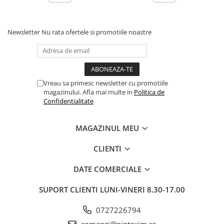
Pixuri si rezerve
Produse Craft
Newsletter
Nu rata ofertele si promotiile noastre
Ghiozdane si genti scolare
Genti laptop
Penare
Vreau sa primesc newsletter cu promotiile
Carti si jocuri pentru copii
magazinului. Afla mai multe in
Politica de
Confidentialitate
Carti de colorat si povestit
Jocuri / Party
MAGAZINUL MEU
Coperti scolare
Diverse articole pentru scoala
CLIENTI
Pachete scolare
DATE COMERCIALE
Produse curatenie
SUPORT CLIENTI
LUNI-VINERI 8.30-17.00
Instrumente de scris
Carioci
0727226794
Cerneala si rezerva pentru stilou