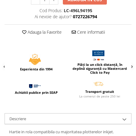
Caiete incepatori Tip I, II, III
Cod Produs:
LC-496L94195
Caiete speciale
Ai nevoie de ajutor?
0727226794
Hartie creponata
Hartie glacee
Adauga la Favorite
Cere informatii
Vocabulare
Ierbare scolare
Etichete scolare
Acuarele, guase, tempera si
Plăți la un click distanță, în
pensule
deplină siguranță cu Mastercard
Experienta din 1994
Click to Pay
Accesorii pictura
Carioci
Ascutitori
Transport gratuit
Achizitii publice prin SEAP
La comenzi de peste 250 lei
Creioane
Creioane cerate
Descriere
Creioane colorate
Creioane mecanice si rezerve
Hartie in rola compatibila cu majoritatea plotterelor inkjet.