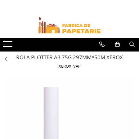
Toate Produsele
Hartie si articole din hartie
Hartie pentru copiator si cartoane
Hartie color pentru copiator
ROLA PLOTTER A3 75G 297MM*50M XEROX
Papetarie personalizata
XEROX_VAP
Pliante
Notes adeziv si index adeziv
Bloc Notes-uri brosate
Bloc Notes-uri spiralizate
Etichete
Plicuri personalizate
Plicuri
Tipizate