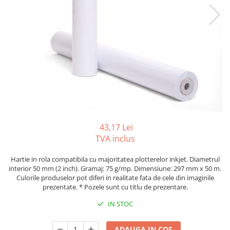
Tipizate autocopiative
Tipizate autocopiative
personalizate
Tipizate offset
Tipizate offset personalizate
Registre
Rezerva cub notes
Indigo si hartie carbon
Caiete pentru birou
43,17 Lei
TVA inclus
Caiete A5
Caiete A4
Hartie in rola compatibila cu majoritatea plotterelor inkjet. Diametrul
Produse si rechizite scolare
interior 50 mm (2 inch). Gramaj: 75 g/mp. Dimensiune: 297 mm x 50 m.
Culorile produselor pot diferi in realitate fata de cele din imaginile
Caiete si produse din hartie
prezentate. * Pozele sunt cu titlu de prezentare.
Caiete A5
IN STOC
Caiete A4
Caiete si blocuri pentru desen
ADAUGA IN COS