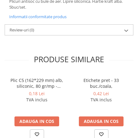
Plicuri antisoc cu bule de aer. Lipire siliconica. Hartie kraft alba.
Coperti scolare
5buc/set.
Diverse articole pentru scoala
Informatii conformitate produs
Pachete scolare
Review-uri
(0)
PRODUSE SIMILARE
Plic C5 (162*229 mm) alb,
Etichete pret - 33
siliconic, 80 gr/mp -
buc./coala,
deschidere pe latura mica
0,18 Lei
0,42 Lei
TVA inclus
TVA inclus
ADAUGA IN COS
ADAUGA IN COS