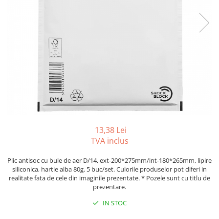
Foarfeci
Diverse articole organizare
Tipizate autocopiative
Carioci
Markere speciale pentru desen
arhivare
personalizate
Tus, tusiere
Ascutitori
Markere textile
Tipizate offset
Lipici
Creioane
Pixuri si rezerve
Tipizate offset personalizate
Perforatoare
Creioane cerate
Registre
Stilouri
Pioneze
Creioane colorate
Rezerva cub notes
Instrumente pentru proiectare
Suporti documente/accesorii de
Creioane mecanice si rezerve
Indigo si hartie carbon
birou/instrumente de scris
Cerneala si rezerva pentru stilou
Caiete pentru birou
Stilouri
Caiete A5
Caiete A4
13,38 Lei
Radiere
TVA inclus
Creta scolara
Plastilina
Plic antisoc cu bule de aer D/14, ext-200*275mm/int-180*265mm, lipire
siliconica, hartie alba 80g. 5 buc/set. Culorile produselor pot diferi in
Echere, rigle, raportoare, compase,
realitate fata de cele din imaginile prezentate. * Pozele sunt cu titlu de
sabloane, truse geometrie
prezentare.
Echere
IN STOC
Rigle