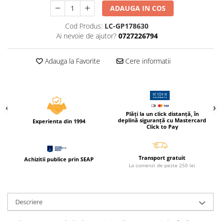
Compas scolar
ADAUGA IN COS
Sabloane
Cod Produs:
LC-GP178630
Truse geometrie
Ai nevoie de ajutor?
0727226794
Foarfeci
Markere evidentiatoare text
Adauga la Favorite
Cere informatii
Markere permanente
Markere speciale pentru desen
Pixuri si rezerve
Plăți la un click distanță, în
deplină siguranță cu Mastercard
Produse Craft
Experienta din 1994
Click to Pay
Ghiozdane si genti scolare
Genti laptop
Transport gratuit
Achizitii publice prin SEAP
La comenzi de peste 250 lei
Penare
Carti si jocuri pentru copii
Carti de colorat si povestit
Descriere
Jocuri / Party