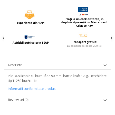
Compas scolar
Sabloane
Truse geometrie
Plăți la un click distanță, în
deplină siguranță cu Mastercard
Experienta din 1994
Foarfeci
Click to Pay
Markere evidentiatoare text
Markere permanente
Transport gratuit
Achizitii publice prin SEAP
La comenzi de peste 250 lei
Markere speciale pentru desen
Pixuri si rezerve
Produse Craft
Descriere
Ghiozdane si genti scolare
Plic B4 siliconic cu burduf de 50 mm, hartie kraft 120g. Deschidere
Genti laptop
tip T. 250 buc/cutie.
Penare
Informatii conformitate produs
Carti si jocuri pentru copii
Review-uri
(0)
Carti de colorat si povestit
Jocuri / Party