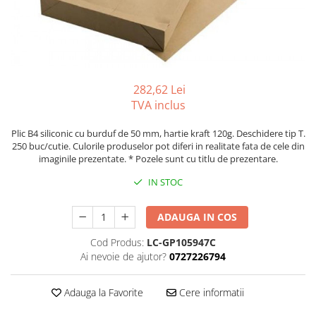
Foarfeci
Diverse articole organizare
Tipizate autocopiative
Carioci
Markere speciale pentru desen
arhivare
personalizate
Tus, tusiere
Ascutitori
Markere textile
Tipizate offset
Lipici
Creioane
Pixuri si rezerve
Tipizate offset personalizate
Perforatoare
Creioane cerate
Registre
Stilouri
282,62 Lei
Pioneze
Creioane colorate
Rezerva cub notes
Instrumente pentru proiectare
TVA inclus
Suporti documente/accesorii de
Creioane mecanice si rezerve
Indigo si hartie carbon
birou/instrumente de scris
Plic B4 siliconic cu burduf de 50 mm, hartie kraft 120g. Deschidere tip T.
Cerneala si rezerva pentru stilou
Caiete pentru birou
250 buc/cutie. Culorile produselor pot diferi in realitate fata de cele din
imaginile prezentate. * Pozele sunt cu titlu de prezentare.
Stilouri
Caiete A5
IN STOC
Caiete A4
Radiere
Creta scolara
ADAUGA IN COS
Plastilina
Cod Produs:
LC-GP105947C
Echere, rigle, raportoare, compase,
Ai nevoie de ajutor?
0727226794
sabloane, truse geometrie
Echere
Adauga la Favorite
Cere informatii
Rigle