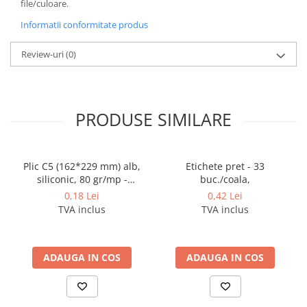
Coperti scolare
file/culoare.
Diverse articole pentru scoala
Informatii conformitate produs
Pachete scolare
Review-uri
(0)
PRODUSE SIMILARE
Plic C5 (162*229 mm) alb,
Etichete pret - 33
siliconic, 80 gr/mp -
buc./coala,
deschidere pe latura mica
0,18 Lei
0,42 Lei
TVA inclus
TVA inclus
ADAUGA IN COS
ADAUGA IN COS