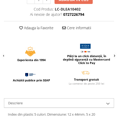
Compas scolar
Cod Produs:
LC-DLEA10402
Sabloane
Ai nevoie de ajutor?
0727226794
Truse geometrie
Foarfeci
Adauga la Favorite
Cere informatii
Markere evidentiatoare text
Markere permanente
Markere speciale pentru desen
Plăți la un click distanță, în
Pixuri si rezerve
deplină siguranță cu Mastercard
Experienta din 1994
Click to Pay
Produse Craft
Ghiozdane si genti scolare
Transport gratuit
Achizitii publice prin SEAP
Genti laptop
La comenzi de peste 250 lei
Penare
Carti si jocuri pentru copii
Descriere
Carti de colorat si povestit
Jocuri / Party
Index din plastic 5 culori. Dimensiune: 12 x 44mm. 5 x 20