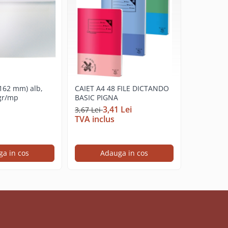
*162 mm) alb,
CAIET A4 48 FILE DICTANDO
Hartie co
 gr/mp
BASIC PIGNA
A4, 80 g/m
3,41 Lei
19,71 Lei
3,67 Lei
TVA inclus
TVA incl
a in cos
Adauga in cos
Ad