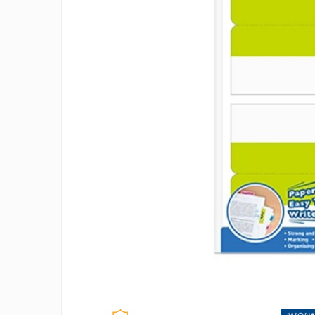
Tipizate autocopiative
Tipizate autocopiative
personalizate
Tipizate offset
Tipizate offset personalizate
Registre
Rezerva cub notes
Indigo si hartie carbon
Caiete pentru birou
Caiete A5
Caiete A4
Produse si rechizite scolare
Caiete si produse din hartie
Caiete A5
Distrib
Caiete A4
pe
Caiete si blocuri pentru desen
Facebo