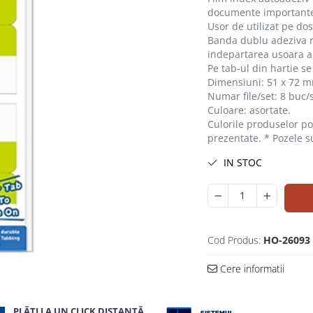
documente important
Usor de utilizat pe do
Banda dublu adeziva r
indepartarea usoara a 
Pe tab-ul din hartie se
Dimensiuni: 51 x 72 
Numar file/set: 8 buc/s
Culoare: asortate.
Culorile produselor pot
prezentate. * Pozele s
IN STOC
Cod Produs:
HO-26093
Cere informatii
uie
ok
PLĂȚI LA UN CLICK DISTANȚĂ,