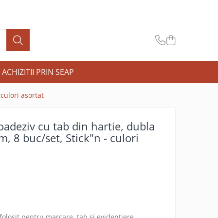
ACHIZITII PRIN SEAP
culori asortat
oadeziv cu tab din hartie, dubla
, 8 buc/set, Stick"n - culori
folosit pentru marcare, tab si evidentiere