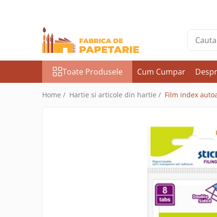
Toate Produsele
Hartie si articole din hartie
Hartie pentru copiator si cartoane
Toate Produsele
Cum Cumpar
Despr
Hartie color pentru copiator
Papetarie personalizata
Home /
Hartie si articole din hartie /
Film index autoa
Pliante
Notes adeziv si index adeziv
Bloc Notes-uri brosate
Bloc Notes-uri spiralizate
Etichete
Plicuri personalizate
Plicuri
Tipizate