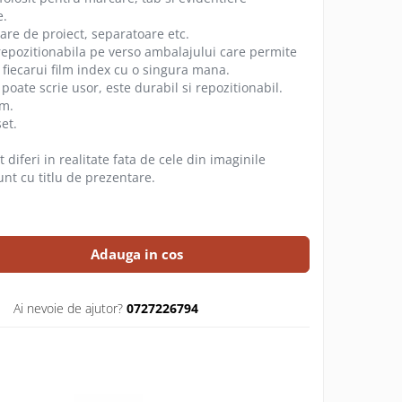
e.
sare de proiect, separatoare etc.
epozitionabila pe verso ambalajului care permite
fiecarui film index cu o singura mana.
 poate scrie usor, este durabil si repozitionabil.
mm.
et.
 diferi in realitate fata de cele din imaginile
unt cu titlu de prezentare.
Adauga in cos
Ai nevoie de ajutor?
0727226794