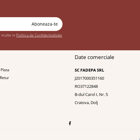
i multe in
Politica de Confidentialitate
Date comerciale
Plata
SC FADEPA SRL
 Retur
J2017000351160
RO37122848
B-dul Carol I, Nr. 5
Craiova, Dolj