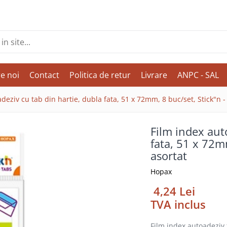
e noi
Contact
Politica de retur
Livrare
ANPC - SAL
deziv cu tab din hartie, dubla fata, 51 x 72mm, 8 buc/set, Stick"n - 
Film index aut
fata, 51 x 72mm
asortat
Hopax
4,24 Lei
TVA inclus
Film index autoadeziv 