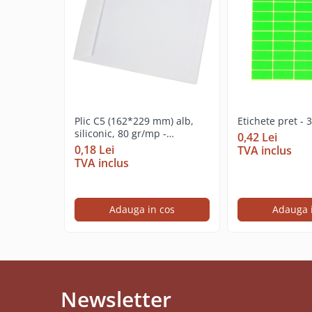
Cerneala si rezerva pentru stilou
Stilouri
Radiere
Creta scolara
Plastilina
Echere, rigle, raportoare, compase,
Plic C5 (162*229 mm) alb,
Etichete pret - 
sabloane, truse geometrie
siliconic, 80 gr/mp -
0,42 Lei
deschidere pe latura mica
0,18 Lei
TVA inclus
Echere
TVA inclus
Rigle
Compas scolar
Sabloane
Adauga in cos
Adauga 
Truse geometrie
Foarfeci
Markere evidentiatoare text
Markere permanente
Newsletter
Markere speciale pentru desen