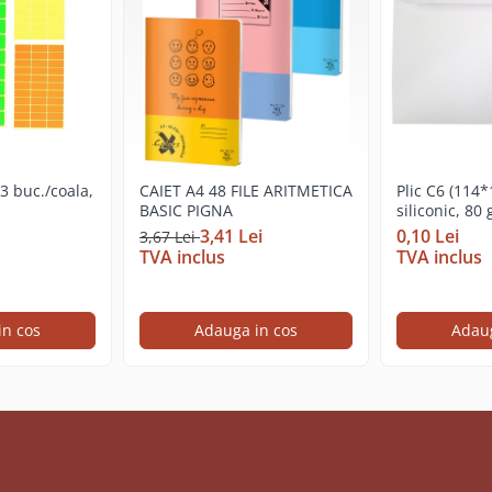
33 buc./coala,
CAIET A4 48 FILE ARITMETICA
Plic C6 (114
BASIC PIGNA
siliconic, 80
3,41 Lei
0,10 Lei
3,67 Lei
TVA inclus
TVA inclus
in cos
Adauga in cos
Adaug