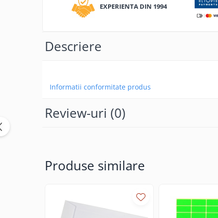
Caiete incepatori Tip I, II, III
EXPERIENTA DIN 1994
Caiete speciale
Hartie creponata
Descriere
Hartie glacee
Vocabulare
Ierbare scolare
Etichete scolare
Informatii conformitate produs
Acuarele, guase, tempera si
pensule
Review-uri
(0)
Accesorii pictura
Carioci
Ascutitori
Produse similare
Creioane
Creioane cerate
Creioane colorate
Creioane mecanice si rezerve