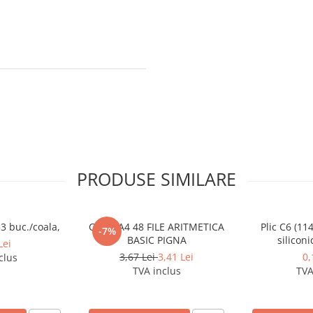
PRODUSE SIMILARE
33 buc./coala,
CAIET A4 48 FILE ARITMETICA
Plic C6 (11
-7%
BASIC PIGNA
silicon
Lei
3,67 Lei
3,41 Lei
0,
clus
TVA inclus
TVA