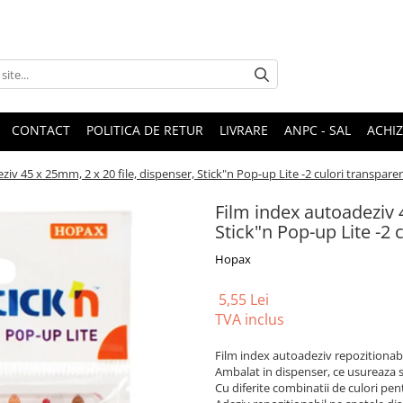
CONTACT
POLITICA DE RETUR
LIVRARE
ANPC - SAL
ACHIZ
ziv 45 x 25mm, 2 x 20 file, dispenser, Stick"n Pop-up Lite -2 culori transpar
Film index autoadeziv 4
Stick"n Pop-up Lite -2
Hopax
5,55 Lei
TVA inclus
Film index autoadeziv repozitionabi
Ambalat in dispenser, ce usureaza 
Cu diferite combinatii de culori pen