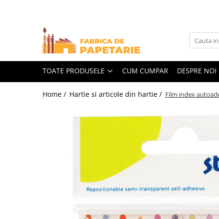
Toate Produsele
Hartie si articole din hartie
Hartie pentru copiator si cartoane
TOATE PRODUSELE
CUM CUMPAR
DESPRE NOI
Hartie color pentru copiator
Home /
Hartie si articole din hartie /
Film index autoade
Papetarie personalizata
Pliante
Notes adeziv si index adeziv
Bloc Notes-uri brosate
Bloc Notes-uri spiralizate
Etichete
Plicuri personalizate
Plicuri
Tipizate