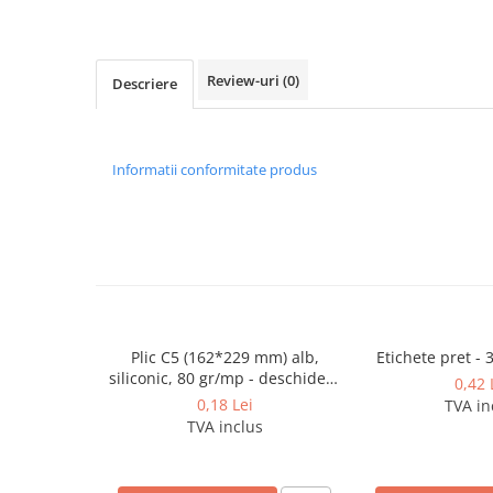
Caiete incepatori Tip I, II, III
Caiete speciale
Hartie creponata
Review-uri
(0)
Descriere
Hartie glacee
Vocabulare
Ierbare scolare
Informatii conformitate produs
Etichete scolare
Acuarele, guase, tempera si
pensule
Accesorii pictura
Carioci
Ascutitori
Plic C5 (162*229 mm) alb,
Etichete pret - 
Creioane
siliconic, 80 gr/mp - deschidere
0,42 
pe latura mica
Creioane cerate
0,18 Lei
TVA in
TVA inclus
Creioane colorate
Creioane mecanice si rezerve