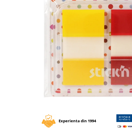
Tipizate autocopiative
Tipizate autocopiative
personalizate
Tipizate offset
Tipizate offset personalizate
Registre
Rezerva cub notes
Indigo si hartie carbon
Caiete pentru birou
Caiete A5
Caiete A4
Produse si rechizite scolare
Caiete si produse din hartie
Distribuie
pe
Caiete A5
Facebook
Caiete A4
Experienta din 1994
Caiete si blocuri pentru desen