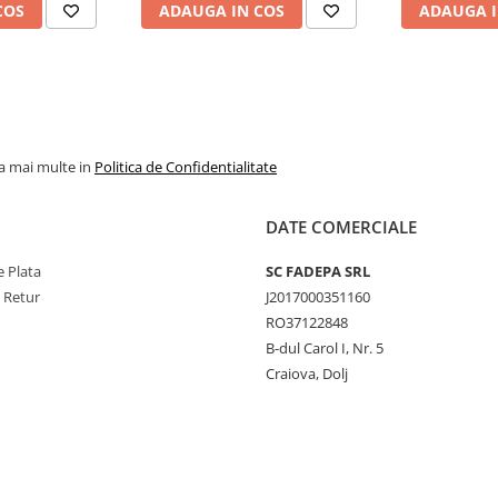
COS
ADAUGA IN COS
ADAUGA I
la mai multe in
Politica de Confidentialitate
DATE COMERCIALE
 Plata
SC FADEPA SRL
e Retur
J2017000351160
RO37122848
B-dul Carol I, Nr. 5
Craiova, Dolj