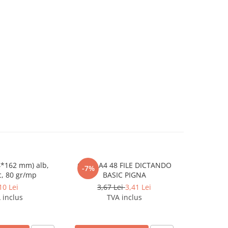
4*162 mm) alb,
CAIET A4 48 FILE DICTANDO
Hartie cop
-7%
ic, 80 gr/mp
BASIC PIGNA
80 g/m
10 Lei
3,67 Lei
3,41 Lei
 inclus
TVA inclus