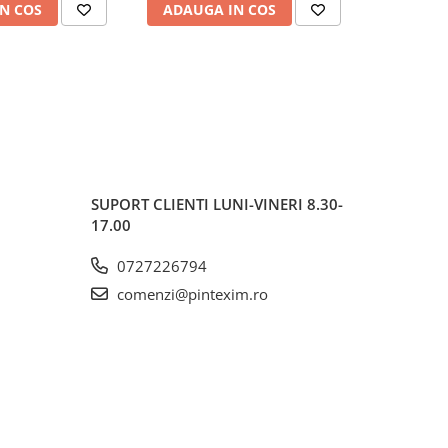
N COS
ADAUGA IN COS
ADAUG
SUPORT CLIENTI
LUNI-VINERI 8.30-
17.00
0727226794
comenzi@pintexim.ro