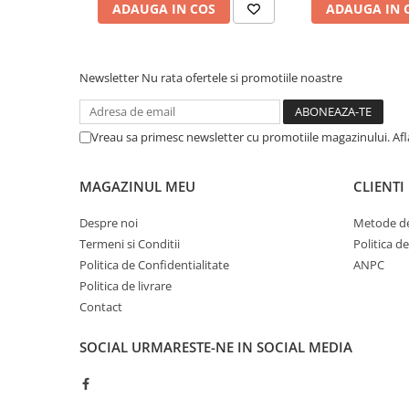
ADAUGA IN COS
ADAUGA IN 
Cerneala si rezerva pentru stilou
Stilouri
Radiere
Newsletter
Nu rata ofertele si promotiile noastre
Creta scolara
Plastilina
Vreau sa primesc newsletter cu promotiile magazinului. Af
Echere, rigle, raportoare, compase,
sabloane, truse geometrie
MAGAZINUL MEU
CLIENTI
Echere
Rigle
Despre noi
Metode de
Termeni si Conditii
Politica d
Compas scolar
Politica de Confidentialitate
ANPC
Sabloane
Politica de livrare
Truse geometrie
Contact
Foarfeci
Markere evidentiatoare text
SOCIAL
URMARESTE-NE IN SOCIAL MEDIA
Markere permanente
Markere speciale pentru desen