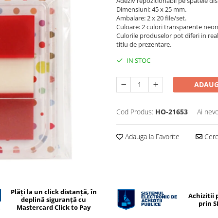
Adeziv repozitionabil pe spatele dis
Dimensiuni: 45 x 25 mm.
Ambalare: 2 x 20 file/set.
Culoare: 2 culori transparente neon
Culorile produselor pot diferi in rea
titlu de prezentare.
IN STOC
ADAUG
Cod Produs:
HO-21653
Ai nevo
Adauga la Favorite
Cere 
Plăți la un click distanță, în
Achizitii 
deplină siguranță cu
prin 
Mastercard Click to Pay