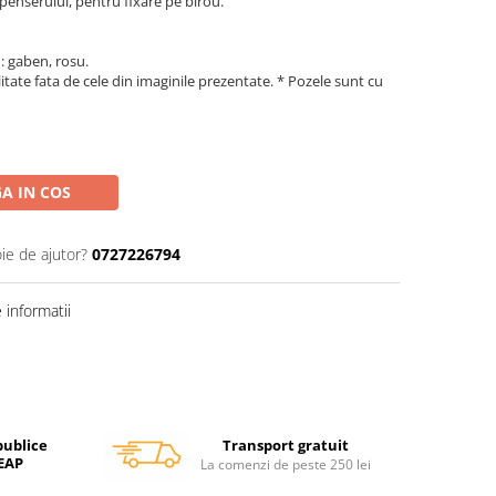
penserului, pentru fixare pe birou.
: gaben, rosu.
litate fata de cele din imaginile prezentate. * Pozele sunt cu
A IN COS
ie de ajutor?
0727226794
informatii
Transport gratuit
publice
SEAP
La comenzi de peste 250 lei