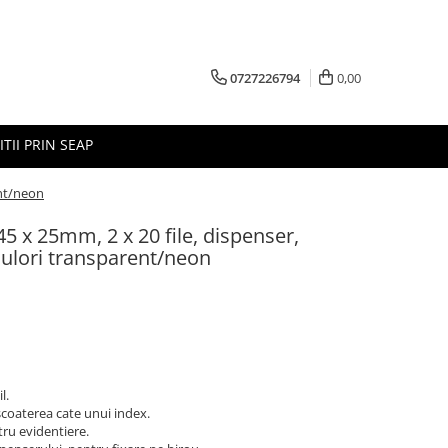
0727226794
0,00
ITII PRIN SEAP
ent/neon
5 x 25mm, 2 x 20 file, dispenser,
 culori transparent/neon
l.
scoaterea cate unui index.
tru evidentiere.