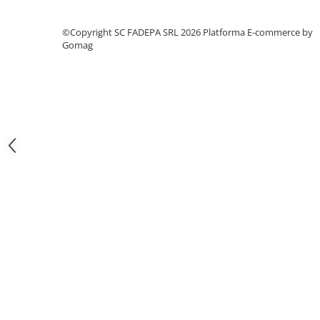
Pixuri si rezerve
©Copyright SC FADEPA SRL 2026
Platforma E-commerce by
Produse Craft
Gomag
Ghiozdane si genti scolare
Genti laptop
Penare
Carti si jocuri pentru copii
Carti de colorat si povestit
Jocuri / Party
Coperti scolare
Diverse articole pentru scoala
Pachete scolare
Produse curatenie
Instrumente de scris
Carioci
Cerneala si rezerva pentru stilou