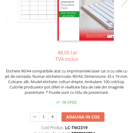
Foarfeci
Diverse articole organizare
Tipizate autocopiative
Carioci
Markere speciale pentru desen
arhivare
personalizate
Tus, tusiere
Ascutitori
Markere textile
Tipizate offset
Lipici
Creioane
Pixuri si rezerve
Tipizate offset personalizate
Perforatoare
Creioane cerate
Registre
Stilouri
Pioneze
Creioane colorate
Rezerva cub notes
Instrumente pentru proiectare
Suporti documente/accesorii de
Creioane mecanice si rezerve
48,05 Lei
Indigo si hartie carbon
birou/instrumente de scris
TVA inclus
Cerneala si rezerva pentru stilou
Caiete pentru birou
Stilouri
Caiete A5
Etichete 90/A4 compatibile atat cu imprimantele laser cat si cu cele cu
jet de cerneala. Numar etichete/coala: 90/A4. Dimensiune: 33 x 19 mm.
Caiete A4
Radiere
Culoare: alb. Model etichete: colturi drepte. Ambalare: 100 coli/top.
Culorile produselor pot diferi in realitate fata de cele din imaginile
Creta scolara
prezentate. * Pozele sunt cu titlu de prezentare.
Plastilina
IN STOC
Echere, rigle, raportoare, compase,
sabloane, truse geometrie
ADAUGA IN COS
Echere
Cod Produs:
LC-TW2319
Rigle