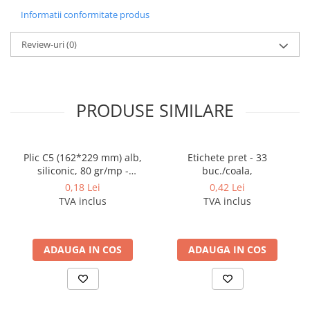
Coperti scolare
Informatii conformitate produs
Diverse articole pentru scoala
Review-uri
(0)
Pachete scolare
PRODUSE SIMILARE
Plic C5 (162*229 mm) alb,
Etichete pret - 33
siliconic, 80 gr/mp -
buc./coala,
deschidere pe latura mica
0,18 Lei
0,42 Lei
TVA inclus
TVA inclus
ADAUGA IN COS
ADAUGA IN COS