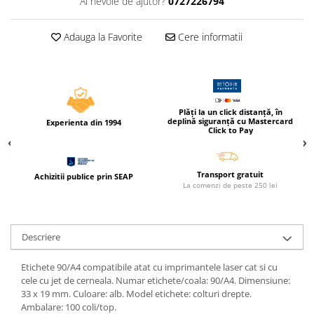
Ai nevoie de ajutor?
0727226794
Compas scolar
Sabloane
Adauga la Favorite
Cere informatii
Truse geometrie
Foarfeci
Markere evidentiatoare text
Markere permanente
Plăți la un click distanță, în
deplină siguranță cu Mastercard
Experienta din 1994
Markere speciale pentru desen
Click to Pay
Pixuri si rezerve
Produse Craft
Transport gratuit
Achizitii publice prin SEAP
La comenzi de peste 250 lei
Ghiozdane si genti scolare
Genti laptop
Descriere
Penare
Carti si jocuri pentru copii
Etichete 90/A4 compatibile atat cu imprimantele laser cat si cu
cele cu jet de cerneala. Numar etichete/coala: 90/A4. Dimensiune:
Carti de colorat si povestit
33 x 19 mm. Culoare: alb. Model etichete: colturi drepte.
Jocuri / Party
Ambalare: 100 coli/top.