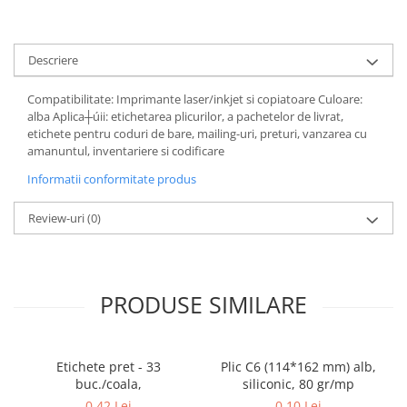
Coperti scolare
Diverse articole pentru scoala
Descriere
Pachete scolare
Compatibilitate: Imprimante laser/inkjet si copiatoare Culoare:
alba Aplica┼úii: etichetarea plicurilor, a pachetelor de livrat,
etichete pentru coduri de bare, mailing-uri, preturi, vanzarea cu
amanuntul, inventariere si codificare
Informatii conformitate produs
Review-uri
(0)
PRODUSE SIMILARE
Etichete pret - 33
Plic C6 (114*162 mm) alb,
buc./coala,
siliconic, 80 gr/mp
0,42 Lei
0,10 Lei