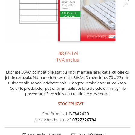
Tipizate autocopiative
Tipizate autocopiative
personalizate
Tipizate offset
Tipizate offset personalizate
Registre
48,05 Lei
Rezerva cub notes
TVA inclus
Indigo si hartie carbon
Etichete 36/A4 compatibile atat cu imprimantele laser cat si cu cele cu
Caiete pentru birou
jet de cerneala. Numar etichete/coala: 36/A4. Dimensiune: 70 x 23 mm.
Caiete A5
Culoare: alb. Model etichete: colturi drepte. Ambalare: 100 coli/top.
Culorile produselor pot diferi in realitate fata de cele din imaginile
Caiete A4
prezentate. * Pozele sunt cu titlu de prezentare.
Produse si rechizite scolare
STOC EPUIZAT
Caiete si produse din hartie
Cod Produs:
LC-TW2433
Caiete A5
Ai nevoie de ajutor?
0727226794
Caiete A4
Caiete si blocuri pentru desen