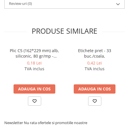
Cerneala si rezerva pentru stilou
Review-uri
(0)
Stilouri
Radiere
PRODUSE SIMILARE
Creta scolara
Plastilina
Echere, rigle, raportoare, compase,
Plic C5 (162*229 mm) alb,
Etichete pret - 33
sabloane, truse geometrie
siliconic, 80 gr/mp -
buc./coala,
deschidere pe latura mica
Echere
0,18 Lei
0,42 Lei
TVA inclus
TVA inclus
Rigle
Compas scolar
Sabloane
ADAUGA IN COS
ADAUGA IN COS
Truse geometrie
Foarfeci
Markere evidentiatoare text
Markere permanente
Newsletter
Nu rata ofertele si promotiile noastre
Markere speciale pentru desen