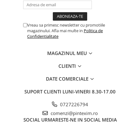
Pixuri si rezerve
Produse Craft
Vreau sa primesc newsletter cu promotiile
Ghiozdane si genti scolare
magazinului. Afla mai multe in
Politica de
Genti laptop
Confidentialitate
Penare
MAGAZINUL MEU
Carti si jocuri pentru copii
Carti de colorat si povestit
CLIENTI
Jocuri / Party
DATE COMERCIALE
Coperti scolare
Diverse articole pentru scoala
SUPORT CLIENTI
LUNI-VINERI 8.30-17.00
Pachete scolare
0727226794
Produse curatenie
comenzi@pintexim.ro
Instrumente de scris
SOCIAL
URMARESTE-NE IN SOCIAL MEDIA
Carioci
Cerneala si rezerva pentru stilou