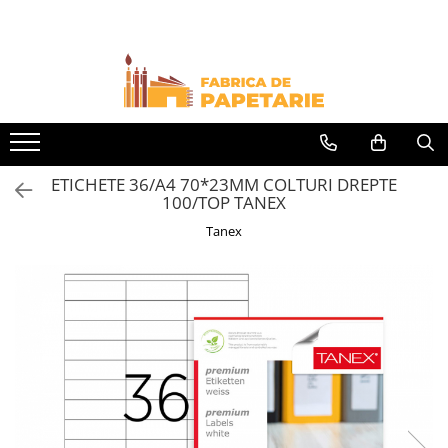
Toate Produsele
Hartie si articole din hartie
Hartie pentru copiator si cartoane
Hartie color pentru copiator
ETICHETE 36/A4 70*23MM COLTURI DREPTE
Papetarie personalizata
100/TOP TANEX
Pliante
Tanex
Notes adeziv si index adeziv
Bloc Notes-uri brosate
Bloc Notes-uri spiralizate
Etichete
Plicuri personalizate
Plicuri
Tipizate