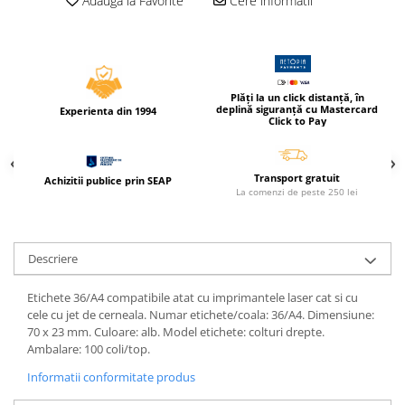
Adauga la Favorite
Cere informatii
Caiete incepatori Tip I, II, III
Caiete speciale
Hartie creponata
Hartie glacee
Plăți la un click distanță, în
Vocabulare
deplină siguranță cu Mastercard
Experienta din 1994
Click to Pay
Ierbare scolare
Etichete scolare
Acuarele, guase, tempera si
Transport gratuit
Achizitii publice prin SEAP
La comenzi de peste 250 lei
pensule
Accesorii pictura
Carioci
Descriere
Ascutitori
Etichete 36/A4 compatibile atat cu imprimantele laser cat si cu
Creioane
cele cu jet de cerneala. Numar etichete/coala: 36/A4. Dimensiune:
Creioane cerate
70 x 23 mm. Culoare: alb. Model etichete: colturi drepte.
Ambalare: 100 coli/top.
Creioane colorate
Informatii conformitate produs
Creioane mecanice si rezerve