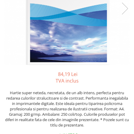
Tipizate autocopiative
Tipizate autocopiative
personalizate
Tipizate offset
Tipizate offset personalizate
Registre
Rezerva cub notes
Indigo si hartie carbon
Caiete pentru birou
84,19 Lei
TVA inclus
Caiete A5
Caiete A4
Hartie super neteda, necretata, de un alb intens, perfecta pentru
Produse si rechizite scolare
redarea culorilor stralucitoare si de contrast. Performanta inegalabila
in imprimantele digitale. Este ideala pentru tiparirea policroma
Caiete si produse din hartie
profesionala si pentru realizarea de ilustratii creative. Format: A4.
Gramaj: 200 g/mp. Ambalare: 250 coli/top. Culorile produselor pot
Caiete A5
diferi in realitate fata de cele din imaginile prezentate. * Pozele sunt cu
Caiete A4
titlu de prezentare.
Caiete si blocuri pentru desen