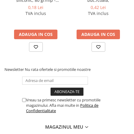
siliconic, 80 gr/mp -
buc./coala,
deschidere pe latura mica
Pixuri si rezerve
0,18 Lei
0,42 Lei
TVA inclus
TVA inclus
Produse Craft
Ghiozdane si genti scolare
ADAUGA IN COS
ADAUGA IN COS
Genti laptop
Penare
Carti si jocuri pentru copii
Carti de colorat si povestit
Newsletter
Nu rata ofertele si promotiile noastre
Jocuri / Party
Coperti scolare
Diverse articole pentru scoala
Pachete scolare
Vreau sa primesc newsletter cu promotiile
magazinului. Afla mai multe in
Politica de
Produse curatenie
Confidentialitate
Instrumente de scris
Carioci
MAGAZINUL MEU
Cerneala si rezerva pentru stilou