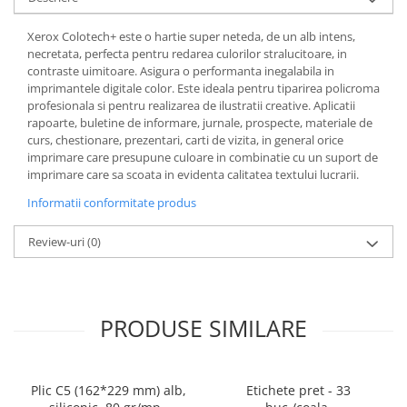
Cerneala si rezerva pentru stilou
Xerox Colotech+ este o hartie super neteda, de un alb intens,
Stilouri
necretata, perfecta pentru redarea culorilor stralucitoare, in
Radiere
contraste uimitoare. Asigura o performanta inegalabila in
imprimantele digitale color. Este ideala pentru tiparirea policroma
Creta scolara
profesionala si pentru realizarea de ilustratii creative. Aplicatii
Plastilina
rapoarte, buletine de informare, jurnale, prospecte, materiale de
curs, chestionare, prezentari, carti de vizita, in general orice
Echere, rigle, raportoare, compase,
imprimare care presupune culoare in combinatie cu un suport de
sabloane, truse geometrie
imprimare care sa scoata in evidenta calitatea textului lucrarii.
Echere
Informatii conformitate produs
Rigle
Review-uri
(0)
Compas scolar
Sabloane
Truse geometrie
Foarfeci
PRODUSE SIMILARE
Markere evidentiatoare text
Markere permanente
Plic C5 (162*229 mm) alb,
Etichete pret - 33
Markere speciale pentru desen