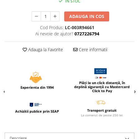
IN STOC
Caiete incepatori Tip I, II, III
Caiete speciale
ADAUGA IN COS
Hartie creponata
Cod Produs:
LC-003R94661
Hartie glacee
Ai nevoie de ajutor?
0727226794
Vocabulare
Ierbare scolare
Adauga la Favorite
Cere informatii
Etichete scolare
Acuarele, guase, tempera si
pensule
Accesorii pictura
Plăți la un click distanță, în
Carioci
deplină siguranță cu Mastercard
Experienta din 1994
Click to Pay
Ascutitori
Creioane
Transport gratuit
Achizitii publice prin SEAP
Creioane cerate
La comenzi de peste 250 lei
Creioane colorate
Creioane mecanice si rezerve
Descriere