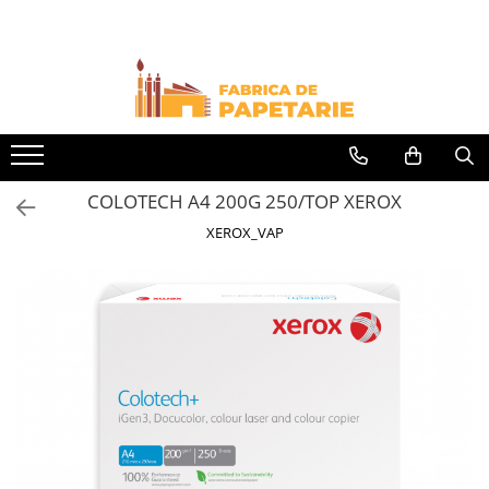
Toate Produsele
Hartie si articole din hartie
Hartie pentru copiator si cartoane
Hartie color pentru copiator
COLOTECH A4 200G 250/TOP XEROX
Papetarie personalizata
XEROX_VAP
Pliante
Notes adeziv si index adeziv
Bloc Notes-uri brosate
Bloc Notes-uri spiralizate
Etichete
Plicuri personalizate
Plicuri
Tipizate