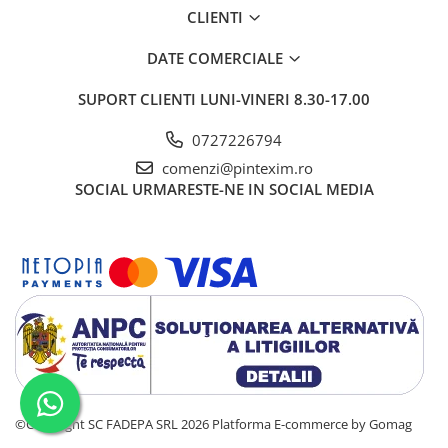
CLIENTI
Creioane
Creioane cerate
DATE COMERCIALE
Creioane colorate
SUPORT CLIENTI
LUNI-VINERI 8.30-17.00
Creioane mecanice si rezerve
0727226794
Linere si rollere
comenzi@pintexim.ro
Markere evidentiatoare text
SOCIAL
URMARESTE-NE IN SOCIAL MEDIA
Markere permanente
Markere whiteboard
Markere flipchart
Markere vopsea / creta lichida
Markere speciale pentru desen
Markere textile
Pixuri si rezerve
Stilouri
©Copyright SC FADEPA SRL 2026
Platforma E-commerce by Gomag