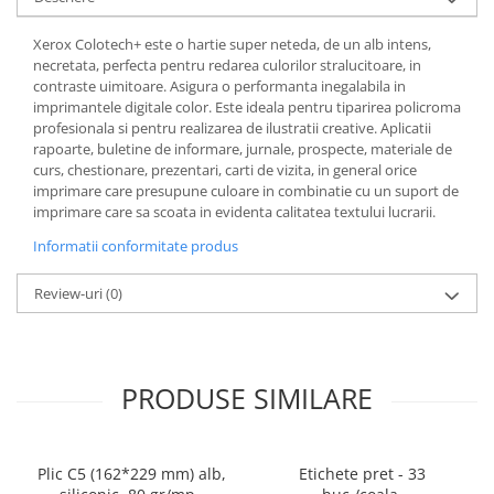
Cerneala si rezerva pentru stilou
Xerox Colotech+ este o hartie super neteda, de un alb intens,
Stilouri
necretata, perfecta pentru redarea culorilor stralucitoare, in
Radiere
contraste uimitoare. Asigura o performanta inegalabila in
imprimantele digitale color. Este ideala pentru tiparirea policroma
Creta scolara
profesionala si pentru realizarea de ilustratii creative. Aplicatii
Plastilina
rapoarte, buletine de informare, jurnale, prospecte, materiale de
curs, chestionare, prezentari, carti de vizita, in general orice
Echere, rigle, raportoare, compase,
imprimare care presupune culoare in combinatie cu un suport de
sabloane, truse geometrie
imprimare care sa scoata in evidenta calitatea textului lucrarii.
Echere
Informatii conformitate produs
Rigle
Review-uri
(0)
Compas scolar
Sabloane
Truse geometrie
Foarfeci
PRODUSE SIMILARE
Markere evidentiatoare text
Markere permanente
Plic C5 (162*229 mm) alb,
Etichete pret - 33
Markere speciale pentru desen