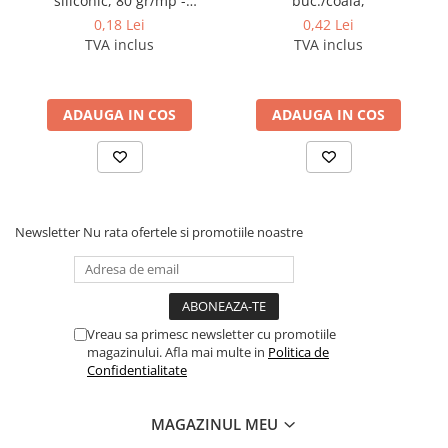
siliconic, 80 gr/mp -
buc./coala,
deschidere pe latura mica
Pixuri si rezerve
0,18 Lei
0,42 Lei
TVA inclus
TVA inclus
Produse Craft
Ghiozdane si genti scolare
ADAUGA IN COS
ADAUGA IN COS
Genti laptop
Penare
Carti si jocuri pentru copii
Carti de colorat si povestit
Newsletter
Nu rata ofertele si promotiile noastre
Jocuri / Party
Coperti scolare
Diverse articole pentru scoala
Pachete scolare
Vreau sa primesc newsletter cu promotiile
magazinului. Afla mai multe in
Politica de
Produse curatenie
Confidentialitate
Instrumente de scris
Carioci
MAGAZINUL MEU
Cerneala si rezerva pentru stilou