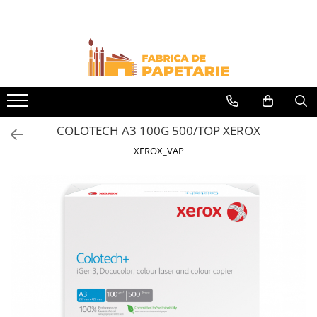
Toate Produsele
Hartie si articole din hartie
Hartie pentru copiator si cartoane
Hartie color pentru copiator
COLOTECH A3 100G 500/TOP XEROX
Papetarie personalizata
XEROX_VAP
Pliante
Notes adeziv si index adeziv
Bloc Notes-uri brosate
Bloc Notes-uri spiralizate
Etichete
Plicuri personalizate
Plicuri
Tipizate