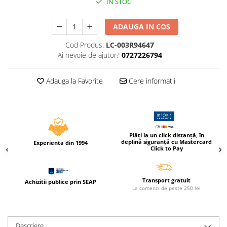
IN STOC
Caiete incepatori Tip I, II, III
Caiete speciale
ADAUGA IN COS
Hartie creponata
Cod Produs:
LC-003R94647
Hartie glacee
Ai nevoie de ajutor?
0727226794
Vocabulare
Ierbare scolare
Adauga la Favorite
Cere informatii
Etichete scolare
Acuarele, guase, tempera si
pensule
Accesorii pictura
Plăți la un click distanță, în
Carioci
deplină siguranță cu Mastercard
Experienta din 1994
Click to Pay
Ascutitori
Creioane
Transport gratuit
Achizitii publice prin SEAP
Creioane cerate
La comenzi de peste 250 lei
Creioane colorate
Creioane mecanice si rezerve
Descriere