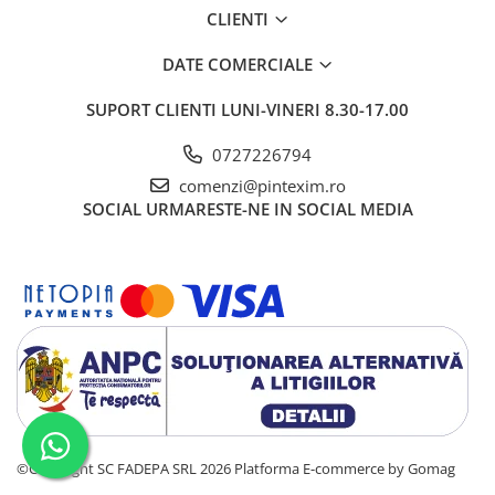
CLIENTI
Creioane
Creioane cerate
DATE COMERCIALE
Creioane colorate
SUPORT CLIENTI
LUNI-VINERI 8.30-17.00
Creioane mecanice si rezerve
0727226794
Linere si rollere
comenzi@pintexim.ro
Markere evidentiatoare text
SOCIAL
URMARESTE-NE IN SOCIAL MEDIA
Markere permanente
Markere whiteboard
Markere flipchart
Markere vopsea / creta lichida
Markere speciale pentru desen
Markere textile
Pixuri si rezerve
Stilouri
©Copyright SC FADEPA SRL 2026
Platforma E-commerce by Gomag