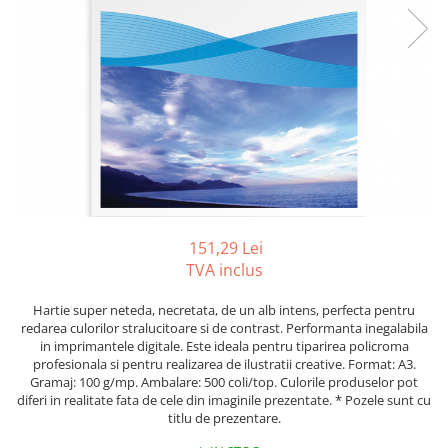
Tipizate autocopiative
Tipizate autocopiative
personalizate
Tipizate offset
Tipizate offset personalizate
Registre
Rezerva cub notes
Indigo si hartie carbon
Caiete pentru birou
151,29 Lei
TVA inclus
Caiete A5
Caiete A4
Hartie super neteda, necretata, de un alb intens, perfecta pentru
Produse si rechizite scolare
redarea culorilor stralucitoare si de contrast. Performanta inegalabila
in imprimantele digitale. Este ideala pentru tiparirea policroma
Caiete si produse din hartie
profesionala si pentru realizarea de ilustratii creative. Format: A3.
Gramaj: 100 g/mp. Ambalare: 500 coli/top. Culorile produselor pot
Caiete A5
diferi in realitate fata de cele din imaginile prezentate. * Pozele sunt cu
Caiete A4
titlu de prezentare.
Caiete si blocuri pentru desen