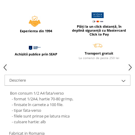
Compas scolar
Sabloane
Truse geometrie
Plăți la un click distanță, în
Foarfeci
deplină siguranță cu Mastercard
Experienta din 1994
Click to Pay
Markere evidentiatoare text
Markere permanente
Transport gratuit
Achizitii publice prin SEAP
Markere speciale pentru desen
La comenzi de peste 250 lei
Pixuri si rezerve
Produse Craft
Descriere
Ghiozdane si genti scolare
Genti laptop
Bon consum 1/2 A4 fata/verso
- format 1/2A4, hartie 70-80 gr/mp,
Penare
- finisate în carnete a 100 file.
- tipar fata-verso
Carti si jocuri pentru copii
- filele sunt prinse pe latura mica
Carti de colorat si povestit
- culoare hartie: alb
Jocuri / Party
Fabricat in Romania