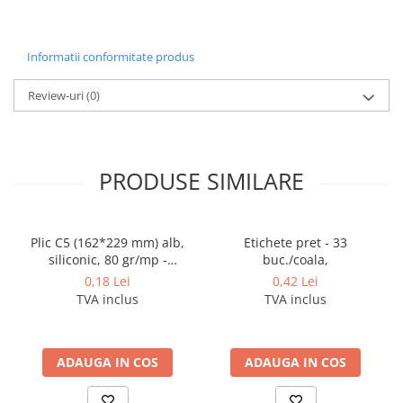
Coperti scolare
Diverse articole pentru scoala
Informatii conformitate produs
Pachete scolare
Review-uri
(0)
PRODUSE SIMILARE
Plic C5 (162*229 mm) alb,
Etichete pret - 33
siliconic, 80 gr/mp -
buc./coala,
deschidere pe latura mica
0,18 Lei
0,42 Lei
TVA inclus
TVA inclus
ADAUGA IN COS
ADAUGA IN COS