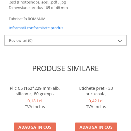
.psd (Photoshop), .eps , .pdf , .jpg
Pixuri si rezerve
Dimensiune produs 105 x 148 mm
Produse Craft
Fabricat în ROMÂNIA
Ghiozdane si genti scolare
Informatii conformitate produs
Genti laptop
Review-uri
(0)
Penare
Carti si jocuri pentru copii
Carti de colorat si povestit
PRODUSE SIMILARE
Jocuri / Party
Coperti scolare
Diverse articole pentru scoala
Plic C5 (162*229 mm) alb,
Etichete pret - 33
siliconic, 80 gr/mp -
buc./coala,
Pachete scolare
deschidere pe latura mica
0,18 Lei
0,42 Lei
Produse curatenie
TVA inclus
TVA inclus
Instrumente de scris
Carioci
ADAUGA IN COS
ADAUGA IN COS
Cerneala si rezerva pentru stilou