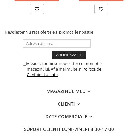
Creioane
Creioane cerate
Creioane colorate
Newsletter
Nu rata ofertele si promotiile noastre
Creioane mecanice si rezerve
Linere si rollere
Markere evidentiatoare text
Markere permanente
Vreau sa primesc newsletter cu promotiile
magazinului. Afla mai multe in
Politica de
Markere whiteboard
Confidentialitate
Markere flipchart
MAGAZINUL MEU
Markere vopsea / creta lichida
Markere speciale pentru desen
CLIENTI
Markere textile
DATE COMERCIALE
Pixuri si rezerve
SUPORT CLIENTI
LUNI-VINERI 8.30-17.00
Stilouri