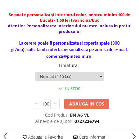
Caiete incepatori Tip I, II, III
Caiete speciale
Se poate personaliza și interiorul color, pentru minim 100 de
Hartie creponata
bucăți - 1.50 lei tva inclus/buc
Atentie : Personalizarea interiorului nu este inclusa in pretul
Hartie glacee
produsului
Vocabulare
La cerere poate fi personalizata si coperta spate (300
Ierbare scolare
gr/mp), solicitand o oferta personalizata pe adresa de e-mail:
Etichete scolare
comenzi@pintexim.ro
Acuarele, guase, tempera si
Liniatura
:
pensule
Accesorii pictura
Carioci
IN STOC
Ascutitori
Creioane
ADAUGA IN COS
Creioane cerate
Cod Produs:
BN A6 VL
Ai nevoie de ajutor?
0727226794
Creioane colorate
Creioane mecanice si rezerve
Adauga la Favorite
Cere informatii