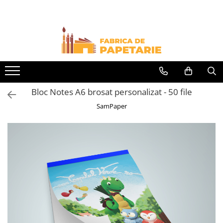
Toate Produsele
Hartie si articole din hartie
Hartie pentru copiator si cartoane
Hartie color pentru copiator
Bloc Notes A6 brosat personalizat - 50 file
Papetarie personalizata
SamPaper
Pliante
Notes adeziv si index adeziv
Bloc Notes-uri brosate
Bloc Notes-uri spiralizate
Etichete
Plicuri personalizate
Plicuri
Tipizate