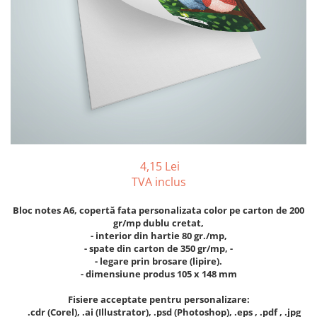
Tipizate autocopiative
Tipizate autocopiative
personalizate
Tipizate offset
Tipizate offset personalizate
Registre
Rezerva cub notes
Indigo si hartie carbon
4,15 Lei
Caiete pentru birou
TVA inclus
Caiete A5
Bloc notes A6, copertă fata personalizata color pe carton de 200
Caiete A4
gr/mp dublu cretat,
Produse si rechizite scolare
- interior din hartie 80 gr./mp,
- spate din carton de 350 gr/mp, -
Caiete si produse din hartie
- legare prin brosare (lipire).
Caiete A5
- d
imensiune produs 105 x 148 mm
Caiete A4
Fisiere acceptate pentru personalizare:
Caiete si blocuri pentru desen
.cdr (Corel), .ai (Illustrator), .psd (Photoshop), .eps , .pdf , .jpg