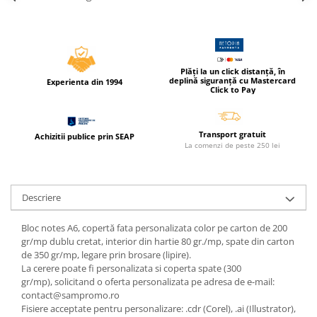
Cerneala si rezerva pentru stilou
Stilouri
Radiere
Plăți la un click distanță, în
Creta scolara
deplină siguranță cu Mastercard
Experienta din 1994
Click to Pay
Plastilina
Echere, rigle, raportoare, compase,
sabloane, truse geometrie
Transport gratuit
Achizitii publice prin SEAP
La comenzi de peste 250 lei
Echere
Rigle
Compas scolar
Descriere
Sabloane
Truse geometrie
Bloc notes A6, copertă fata personalizata color pe carton de 200
gr/mp dublu cretat, interior din hartie 80 gr./mp, spate din carton
Foarfeci
de 350 gr/mp, legare prin brosare (lipire).
Markere evidentiatoare text
La cerere poate fi personalizata si coperta spate (300
gr/mp), solicitand o oferta personalizata pe adresa de e-mail:
Markere permanente
contact@sampromo.ro
Fisiere acceptate pentru personalizare: .cdr (Corel), .ai (Illustrator),
Markere speciale pentru desen