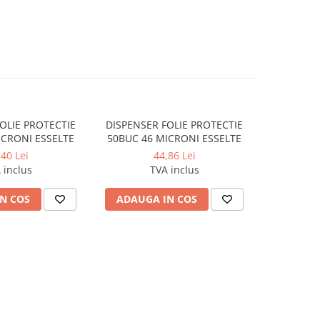
OLIE PROTECTIE
DISPENSER FOLIE PROTECTIE
FOLIE LAS
ICRONI ESSELTE
50BUC 46 MICRONI ESSELTE
50
,40 Lei
44,86 Lei
 inclus
TVA inclus
N COS
ADAUGA IN COS
ADAUG