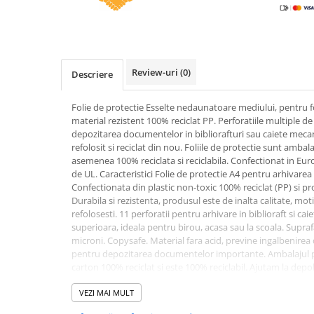
Caiete incepatori Tip I, II, III
Caiete speciale
Hartie creponata
Hartie glacee
Review-uri
(0)
Descriere
Vocabulare
Ierbare scolare
Folie de protectie Esselte nedaunatoare mediului, pentru fol
Etichete scolare
material rezistent 100% reciclat PP. Perforatiile multiple d
depozitarea documentelor in bibliorafturi sau caiete mecan
Acuarele, guase, tempera si
refolosit si reciclat din nou. Foliile de protectie sunt ambal
pensule
asemenea 100% reciclata si reciclabila. Confectionat in Eur
Accesorii pictura
de UL. Caracteristici Folie de protectie A4 pentru arhivare
Confectionata din plastic non-toxic 100% reciclat (PP) si pr
Carioci
Durabila si rezistenta, produsul este de inalta calitate, mot
Ascutitori
refolosesti. 11 perforatii pentru arhivare in biblioraft si ca
superioara, ideala pentru birou, acasa sau la scoala. Supr
Creioane
microni. Copysafe. Material fara acid, previne ingalbenire
pentru depozitarea documentelor importante. Ambalajul p
Creioane cerate
carton 100% reciclat si este 100% reciclabil. Ajutam la dep
Creioane colorate
de inalta calitate, complet functionale, care sunt reciclabile
auditat si certificat extern de UL. Confectionate in Europa.
VEZI MAI MULT
Creioane mecanice si rezerve