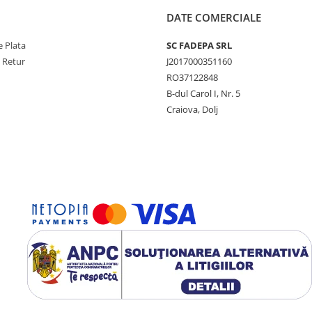
DATE COMERCIALE
 Plata
SC FADEPA SRL
e Retur
J2017000351160
RO37122848
B-dul Carol I, Nr. 5
Craiova, Dolj