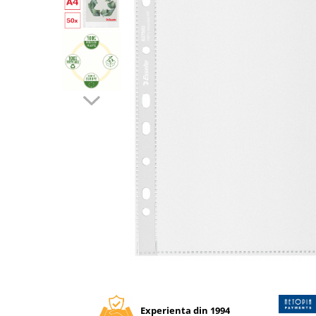
Tipizate autocopiative
Tipizate autocopiative
personalizate
Tipizate offset
Tipizate offset personalizate
Registre
Rezerva cub notes
Indigo si hartie carbon
Caiete pentru birou
Caiete A5
Caiete A4
Produse si rechizite scolare
Caiete si produse din hartie
Caiete A5
Distribuie
pe
Caiete A4
Facebook
Caiete si blocuri pentru desen
Experienta din 1994