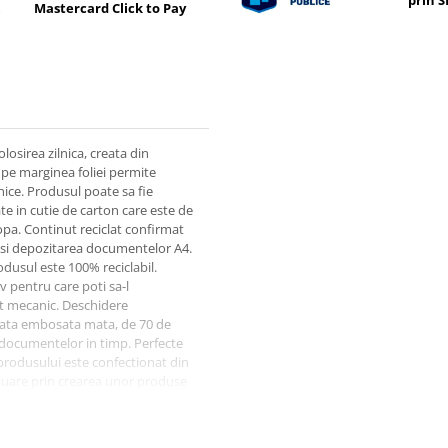
prin 
Mastercard Click to Pay
osirea zilnica, creata din
e pe marginea foliei permite
ice. Produsul poate sa fie
ate in cutie de carton care este de
opa. Continut reciclat confirmat
a si depozitarea documentelor A4.
odusul este 100% reciclabil.
iv pentru care poti sa-l
iet mecanic. Deschidere
afata embosata mata, de 70 de
a documentelor in timp. Perfecte
rodusului este confectionat din
oluare prin crearea unor produse
. Continutul reciclat a fost