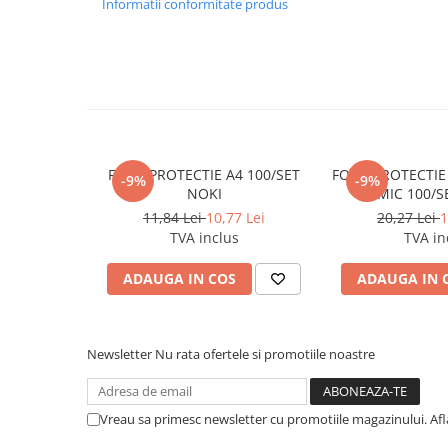
Informatii conformitate produs
Cerneala si rezerva pentru stilou
Stilouri
Radiere
Creta scolara
Plastilina
Echere, rigle, raportoare, compase,
FOLIE PROTECTIE A4 100/SET
FOLIE PROTECTIE
-9%
-9%
sabloane, truse geometrie
NOKI
MIC 100/S
Echere
11,84 Lei
10,77 Lei
20,27 Lei
1
TVA inclus
TVA in
Rigle
Compas scolar
ADAUGA IN COS
ADAUGA IN 
Sabloane
Truse geometrie
Foarfeci
Newsletter
Nu rata ofertele si promotiile noastre
Markere evidentiatoare text
Markere permanente
Vreau sa primesc newsletter cu promotiile magazinului. Af
Markere speciale pentru desen