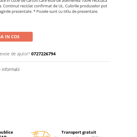
late in cutie de carton care este de asemenea 100% reciclata
pa. Continut reciclat confirmat de UL. Culorile produselor pot
imaginile prezentate. * Pozele sunt cu titlu de prezentare.
A IN COS
nevoie de ajutor?
0727226794
informatii
Transport gratuit
publice