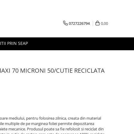
0727226794
0,00
ITII PRIN SEAP
MAXI 70 MICRONI 50/CUTIE RECICLATA
are mediului, pentru folosirea zilnica, creata din material
iile multiple de pe marginea foliei permite depozitarea
iete mecanice. Produsul poate sa fie refolosit si reciclat din