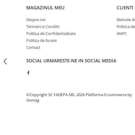
Pixuri si rezerve
MAGAZINUL MEU
CLIENTI
Produse Craft
Despre noi
Metode de
Ghiozdane si genti scolare
Termeni si Conditii
Politica d
Politica de Confidentialitate
ANPC
Genti laptop
Politica de livrare
Penare
Contact
Carti si jocuri pentru copii
SOCIAL
URMARESTE-NE IN SOCIAL MEDIA
Carti de colorat si povestit
Jocuri / Party
Coperti scolare
Diverse articole pentru scoala
©Copyright SC FADEPA SRL 2026
Platforma E-commerce by
Pachete scolare
Gomag
Produse curatenie
Instrumente de scris
Carioci
Cerneala si rezerva pentru stilou