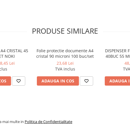
PRODUSE SIMILARE
 A4 CRISTAL 45
Folie protectie documente A4
DISPENSER F
ET NOKI
cristal 90 microni 100 buc/set
40BUC 55 M
8,45 Lei
23,68 Lei
48
clus
TVA inclus
TVA
COS
ADAUGA IN COS
ADAUGA I
la mai multe in
Politica de Confidentialitate