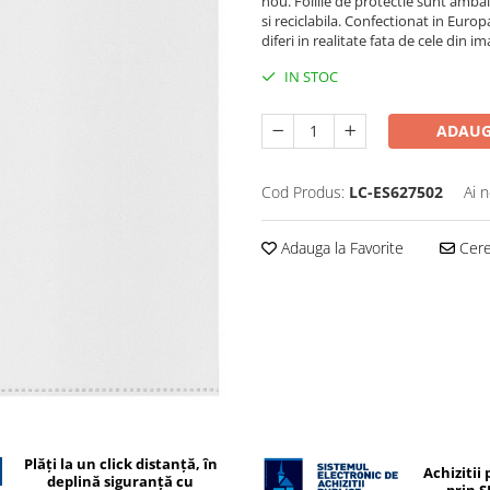
nou. Foliile de protectie sunt amba
si reciclabila. Confectionat in Euro
diferi in realitate fata de cele din 
IN STOC
ADAUG
Cod Produs:
LC-ES627502
Ai 
Adauga la Favorite
Cere 
Plăți la un click distanță, în
Achizitii 
deplină siguranță cu