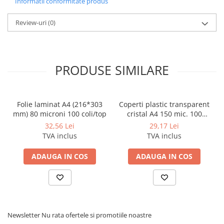
Informatii conformitate produs
Cerneala si rezerva pentru stilou
Stilouri
Review-uri
(0)
Radiere
Creta scolara
PRODUSE SIMILARE
Plastilina
Echere, rigle, raportoare, compase,
sabloane, truse geometrie
Folie laminat A4 (216*303
Coperti plastic transparent
Echere
mm) 80 microni 100 coli/top
cristal A4 150 mic. 100
Rigle
coli/top
32,56 Lei
29,17 Lei
Compas scolar
TVA inclus
TVA inclus
Sabloane
ADAUGA IN COS
ADAUGA IN COS
Truse geometrie
Foarfeci
Markere evidentiatoare text
Markere permanente
Newsletter
Nu rata ofertele si promotiile noastre
Markere speciale pentru desen