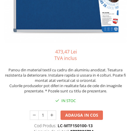
Tipizate autocopiative
Tipizate autocopiative
personalizate
Tipizate offset
Tipizate offset personalizate
Registre
473,47 Lei
Rezerva cub notes
TVA inclus
Indigo si hartie carbon
Panou din material textil cu cadru din aluminiu anodizat. Tesatura
Caiete pentru birou
rezistenta la deteriorare. Instalare rapida si usoara in 4 colturi. Poate fi
Caiete A5
montat atat vertical cat si orizontal.
Culorile produselor pot diferi in realitate fata de cele din imaginile
Caiete A4
prezentate. * Pozele sunt cu titlu de prezentare.
Produse si rechizite scolare
IN STOC
Caiete si produse din hartie
Caiete A5
ADAUGA IN COS
Caiete A4
Cod Produs:
LC-MTF150100-13
Caiete si blocuri pentru desen