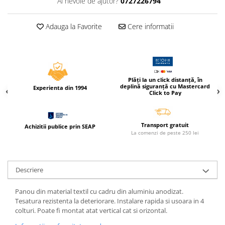
Ai nevoie de ajutor?
0727226794
Caiete incepatori Tip I, II, III
Caiete speciale
Adauga la Favorite
Cere informatii
Hartie creponata
Hartie glacee
Vocabulare
Ierbare scolare
Plăți la un click distanță, în
Etichete scolare
deplină siguranță cu Mastercard
Experienta din 1994
Click to Pay
Acuarele, guase, tempera si
pensule
Accesorii pictura
Transport gratuit
Achizitii publice prin SEAP
La comenzi de peste 250 lei
Carioci
Ascutitori
Creioane
Descriere
Creioane cerate
Panou din material textil cu cadru din aluminiu anodizat.
Creioane colorate
Tesatura rezistenta la deteriorare. Instalare rapida si usoara in 4
colturi. Poate fi montat atat vertical cat si orizontal.
Creioane mecanice si rezerve