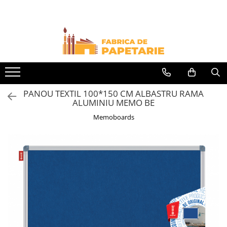
Toate Produsele
Hartie si articole din hartie
Hartie pentru copiator si cartoane
Hartie color pentru copiator
PANOU TEXTIL 100*150 CM ALBASTRU RAMA
Papetarie personalizata
ALUMINIU MEMO BE
Pliante
Memoboards
Notes adeziv si index adeziv
Bloc Notes-uri brosate
Bloc Notes-uri spiralizate
Etichete
Plicuri personalizate
Plicuri
Tipizate