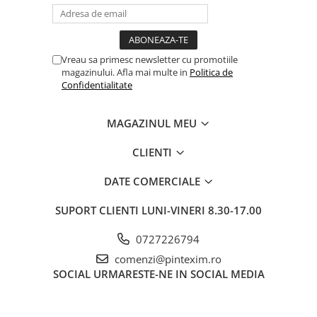
Pixuri si rezerve
Produse Craft
Vreau sa primesc newsletter cu promotiile
Ghiozdane si genti scolare
magazinului. Afla mai multe in
Politica de
Genti laptop
Confidentialitate
Penare
MAGAZINUL MEU
Carti si jocuri pentru copii
Carti de colorat si povestit
CLIENTI
Jocuri / Party
DATE COMERCIALE
Coperti scolare
Diverse articole pentru scoala
SUPORT CLIENTI
LUNI-VINERI 8.30-17.00
Pachete scolare
0727226794
Produse curatenie
comenzi@pintexim.ro
Instrumente de scris
SOCIAL
URMARESTE-NE IN SOCIAL MEDIA
Carioci
Cerneala si rezerva pentru stilou