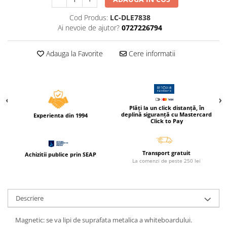
Compas scolar
Cod Produs:
LC-DLE7838
Sabloane
Ai nevoie de ajutor?
0727226794
Truse geometrie
Foarfeci
Adauga la Favorite
Cere informatii
Markere evidentiatoare text
Markere permanente
Markere speciale pentru desen
Plăți la un click distanță, în
Pixuri si rezerve
deplină siguranță cu Mastercard
Experienta din 1994
Click to Pay
Produse Craft
Ghiozdane si genti scolare
Transport gratuit
Achizitii publice prin SEAP
Genti laptop
La comenzi de peste 250 lei
Penare
Carti si jocuri pentru copii
Descriere
Carti de colorat si povestit
Jocuri / Party
Magnetic: se va lipi de suprafata metalica a whiteboardului.