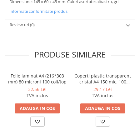
Coperti scolare
Dimensiune: 145 x 60 x 45 mm. Culori asortate: albastru, gri
Diverse articole pentru scoala
Informatii conformitate produs
Pachete scolare
Review-uri
(0)
PRODUSE SIMILARE
Folie laminat A4 (216*303
Coperti plastic transparent
mm) 80 microni 100 coli/top
cristal A4 150 mic. 100
coli/top
32,56 Lei
29,17 Lei
TVA inclus
TVA inclus
ADAUGA IN COS
ADAUGA IN COS