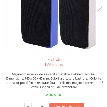
Foarfeci
Diverse articole organizare
Tipizate autocopiative
Carioci
Markere speciale pentru desen
arhivare
personalizate
Tus, tusiere
Ascutitori
Markere textile
Tipizate offset
Lipici
Creioane
Pixuri si rezerve
Tipizate offset personalizate
Perforatoare
Creioane cerate
Registre
Stilouri
Pioneze
Creioane colorate
Rezerva cub notes
Instrumente pentru proiectare
Suporti documente/accesorii de
Creioane mecanice si rezerve
Indigo si hartie carbon
birou/instrumente de scris
Cerneala si rezerva pentru stilou
Caiete pentru birou
Stilouri
Caiete A5
7,91 Lei
Caiete A4
Radiere
TVA inclus
Creta scolara
Magnetic: se va lipi de suprafata metalica a whiteboardului.
Plastilina
Dimensiune: 145 x 60 x 45 mm. Culori asortate: albastru, gri Culorile
produselor pot diferi in realitate fata de cele din imaginile prezentate. *
Echere, rigle, raportoare, compase,
Pozele sunt cu titlu de prezentare.
sabloane, truse geometrie
IN STOC
Echere
Rigle
ADAUGA IN COS