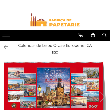
Toate Produsele
Hartie si articole din hartie
Hartie pentru copiator si cartoane
Hartie color pentru copiator
Calendar de birou Orase Europene, CA
Papetarie personalizata
EGO
Pliante
Notes adeziv si index adeziv
Bloc Notes-uri brosate
Bloc Notes-uri spiralizate
Etichete
Plicuri personalizate
Plicuri
Tipizate