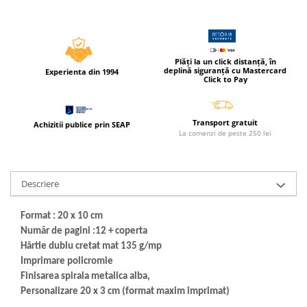
Cerneala si rezerva pentru stilou
Stilouri
Radiere
Plăți la un click distanță, în
Creta scolara
deplină siguranță cu Mastercard
Experienta din 1994
Click to Pay
Plastilina
Echere, rigle, raportoare, compase,
Transport gratuit
Achizitii publice prin SEAP
sabloane, truse geometrie
La comenzi de peste 250 lei
Echere
Rigle
Compas scolar
Descriere
Sabloane
Format : 20 x 10 cm
Truse geometrie
Număr de pagini :12 + coperta
Foarfeci
Hârtie dublu cretat mat 135 g/mp
Markere evidentiatoare text
Imprimare policromie
Finisarea spirala metalica alba,
Markere permanente
Personalizare 20 x 3 cm (format maxim imprimat)
Markere speciale pentru desen