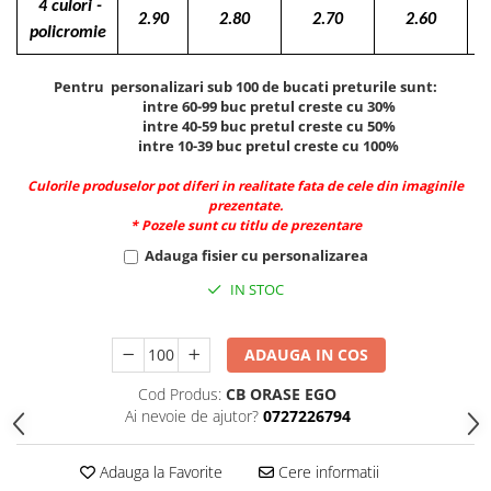
4 culori -
Caiete incepatori Tip I, II, III
2.90
2.80
2.70
2.60
policromie
Caiete speciale
Hartie creponata
Pentru personalizari sub 100 de bucati preturile sunt:
Hartie glacee
intre 60-99 buc pretul creste cu 30%
intre 40-59 buc pretul creste cu 50%
Vocabulare
intre 10-39 buc pretul creste cu 100%
Ierbare scolare
Etichete scolare
Culorile produselor pot diferi in realitate fata de cele din imaginile
prezentate.
Acuarele, guase, tempera si
* Pozele sunt cu titlu de prezentare
pensule
Adauga fisier cu personalizarea
Accesorii pictura
IN STOC
Carioci
Ascutitori
ADAUGA IN COS
Creioane
Cod Produs:
CB ORASE EGO
Creioane cerate
Ai nevoie de ajutor?
0727226794
Creioane colorate
Creioane mecanice si rezerve
Adauga la Favorite
Cere informatii