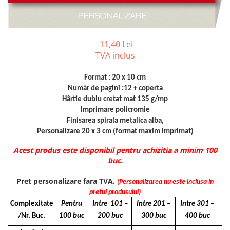
Tipizate autocopiative
Tipizate autocopiative
personalizate
11,40 Lei
Tipizate offset
TVA inclus
Tipizate offset personalizate
Registre
Format : 20 x 10 cm
Număr de pagini :12 + coperta
Rezerva cub notes
Hârtie dublu cretat mat 135 g/mp
Indigo si hartie carbon
Imprimare policromie
Finisarea spirala metalica alba,
Caiete pentru birou
Personalizare 20 x 3 cm (format maxim imprimat)
Caiete A5
Acest produs este disponibil pentru achizitia a minim 100
Caiete A4
buc.
Produse si rechizite scolare
Caiete si produse din hartie
Pret personalizare fara TVA.
(Personalizarea nu este inclusa in
pretul produsului)
Caiete A5
Complexitate
Pentru
Intre 101 –
Intre 201 –
Intre 301 –
Pe
Caiete A4
/Nr. Buc.
100 buc
200 buc
300 buc
400 buc
Caiete si blocuri pentru desen