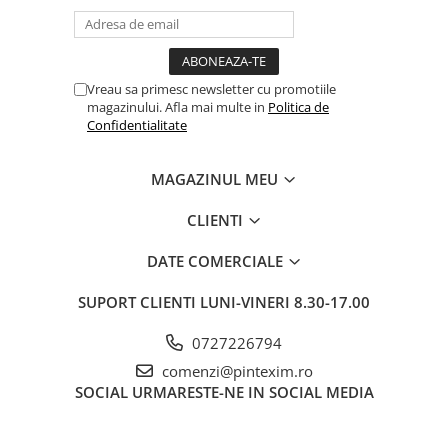
Creioane
Creioane cerate
Creioane colorate
Vreau sa primesc newsletter cu promotiile
magazinului. Afla mai multe in
Politica de
Creioane mecanice si rezerve
Confidentialitate
Linere si rollere
Markere evidentiatoare text
MAGAZINUL MEU
Markere permanente
CLIENTI
Markere whiteboard
DATE COMERCIALE
Markere flipchart
Markere vopsea / creta lichida
SUPORT CLIENTI
LUNI-VINERI 8.30-17.00
Markere speciale pentru desen
0727226794
Markere textile
comenzi@pintexim.ro
Pixuri si rezerve
SOCIAL
URMARESTE-NE IN SOCIAL MEDIA
Stilouri