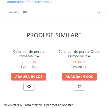
Informatii conformitate produs
Pixuri si rezerve
Review-uri
(0)
Produse Craft
Ghiozdane si genti scolare
Genti laptop
PRODUSE SIMILARE
Penare
Carti si jocuri pentru copii
Carti de colorat si povestit
Calendar de perete
Calendar de perete Orase
Romania, CA
Europene, CA
Jocuri / Party
29,08 Lei
29,08 Lei
Coperti scolare
TVA inclus
TVA inclus
Diverse articole pentru scoala
ADAUGA IN COS
ADAUGA IN COS
Pachete scolare
Produse curatenie
Instrumente de scris
Carioci
Newsletter
Nu rata ofertele si promotiile noastre
Cerneala si rezerva pentru stilou