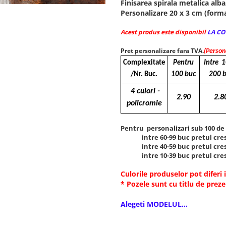
Finisarea spirala metalica alba
Personalizare 20 x 3 cm (for
Acest produs este disponibil
LA C
Pret personalizare fara TVA.
(Persona
Complexitate
Pentru
Intre 1
/Nr. Buc.
100 buc
200 
4 culori -
2.90
2.8
policromie
Pentru personalizari sub 100 de 
intre 60-99 buc pretul cres
intre 40-59 buc pretul cres
intre 10-39 buc pretul cres
Culorile produselor pot diferi 
* Pozele sunt cu titlu de prez
Alegeti MODELUL...