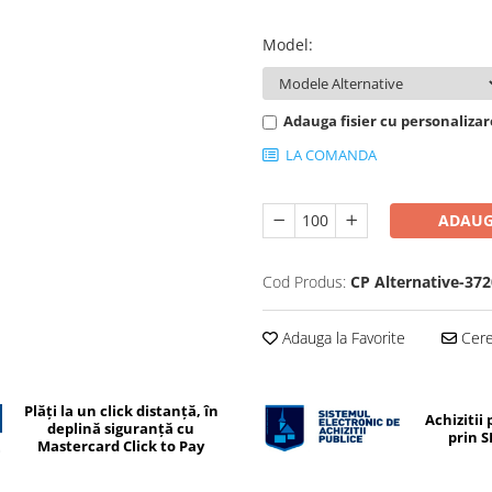
Model
:
Adauga fisier cu personaliza
LA COMANDA
ADAUG
Cod Produs:
CP Alternative-372
Adauga la Favorite
Cere 
Plăți la un click distanță, în
Achizitii 
deplină siguranță cu
prin 
Mastercard Click to Pay