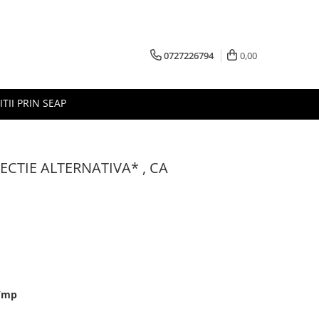
0727226794
0,00
ITII PRIN SEAP
LECTIE ALTERNATIVA* , CA
g/mp