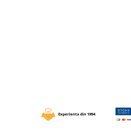
Caiete incepatori Tip I, II, III
Caiete speciale
Hartie creponata
Hartie glacee
Vocabulare
Ierbare scolare
Etichete scolare
Acuarele, guase, tempera si
pensule
Accesorii pictura
Carioci
Ascutitori
Creioane
Creioane cerate
Experienta din 1994
Creioane colorate
Creioane mecanice si rezerve