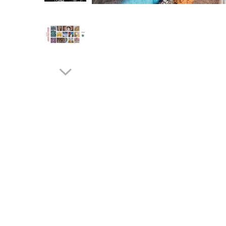
Tipizate autocopiative
Tipizate autocopiative
personalizate
Tipizate offset
Tipizate offset personalizate
Registre
Distribuie
Rezerva cub notes
pe
Facebook
Indigo si hartie carbon
Caiete pentru birou
Caiete A5
Caiete A4
Produse si rechizite scolare
Caiete si produse din hartie
Caiete A5
Caiete A4
Caiete si blocuri pentru desen