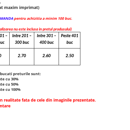
,
mat maxim imprimat)
OMANDA
pentru achizitia a minim 100 buc.
lizarea nu este inclusa in pretul produsului)
01 –
Intre 201 –
Intre 301 –
Peste 401
buc
300 buc
400 buc
buc
0
2.70
2.60
2.50
bucati preturile sunt:
te cu 30%
te cu 50%
te cu 100%
in realitate fata de cele din imaginile prezentate.
entare