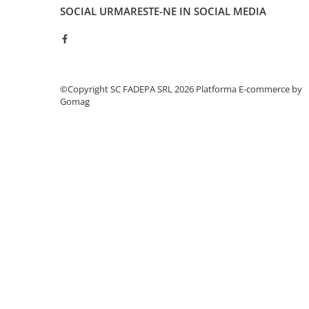
SOCIAL
URMARESTE-NE IN SOCIAL MEDIA
Creioane
Creioane cerate
Creioane colorate
Creioane mecanice si rezerve
©Copyright SC FADEPA SRL 2026
Platforma E-commerce by
Linere si rollere
Gomag
Markere evidentiatoare text
Markere permanente
Markere whiteboard
Markere flipchart
Markere vopsea / creta lichida
Markere speciale pentru desen
Markere textile
Pixuri si rezerve
Stilouri