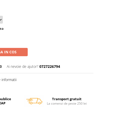
rea
A IN COS
0
Ai nevoie de ajutor?
0727226794
informatii
Transport gratuit
publice
SEAP
La comenzi de peste 250 lei