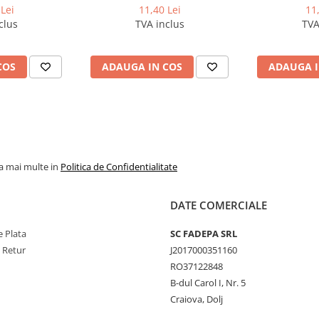
Lei
11,40 Lei
11
clus
TVA inclus
TVA
COS
ADAUGA IN COS
ADAUGA I
la mai multe in
Politica de Confidentialitate
DATE COMERCIALE
 Plata
SC FADEPA SRL
e Retur
J2017000351160
RO37122848
B-dul Carol I, Nr. 5
Craiova, Dolj