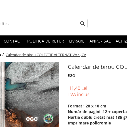
CONTACT
POLITICA DE RETUR
LIVRARE
ANPC - SAL
ACHIZ
u /
Calendar de birou COLECTIE ALTERNATIVA* , CA
Calendar de birou CO
EGO
11,40 Lei
TVA inclus
Format : 20 x 10 cm
Număr de pagini :12 + coperta
Hârtie dublu cretat mat 135 
Imprimare policromie