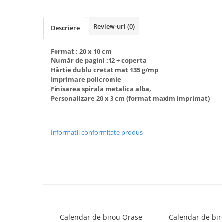
Cerneala si rezerva pentru stilou
Stilouri
Review-uri
(0)
Descriere
Radiere
Creta scolara
Format : 20 x 10 cm
Număr de pagini :12 + coperta
Plastilina
Hârtie dublu cretat mat 135 g/mp
Imprimare policromie
Echere, rigle, raportoare, compase,
Finisarea spirala metalica alba,
sabloane, truse geometrie
Personalizare 20 x 3 cm (format maxim imprimat)
Echere
Rigle
Informatii conformitate produs
Compas scolar
Sabloane
Truse geometrie
Foarfeci
Markere evidentiatoare text
Markere permanente
Calendar de birou Orase
Calendar de bir
Markere speciale pentru desen