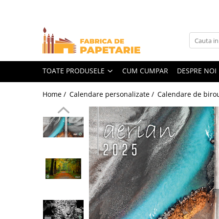
Toate Produsele
Hartie si articole din hartie
Hartie pentru copiator si cartoane
TOATE PRODUSELE
CUM CUMPAR
DESPRE NOI
Hartie color pentru copiator
Home /
Calendare personalizate /
Calendare de biro
Papetarie personalizata
Pliante
Notes adeziv si index adeziv
Bloc Notes-uri brosate
Bloc Notes-uri spiralizate
Etichete
Plicuri personalizate
Plicuri
Tipizate