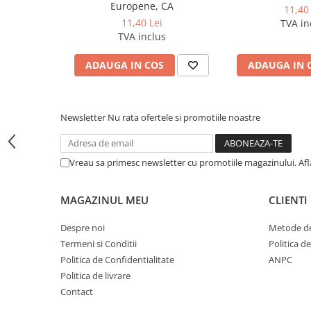
Europene, CA
11,40 
Pixuri si rezerve
11,40 Lei
TVA in
TVA inclus
Produse Craft
Ghiozdane si genti scolare
ADAUGA IN COS
ADAUGA IN 
Genti laptop
Penare
Newsletter
Nu rata ofertele si promotiile noastre
Carti si jocuri pentru copii
Carti de colorat si povestit
Jocuri / Party
Vreau sa primesc newsletter cu promotiile magazinului. Af
Coperti scolare
MAGAZINUL MEU
CLIENTI
Diverse articole pentru scoala
Pachete scolare
Despre noi
Metode de
Termeni si Conditii
Politica d
Produse curatenie
Politica de Confidentialitate
ANPC
Instrumente de scris
Politica de livrare
Carioci
Contact
Cerneala si rezerva pentru stilou