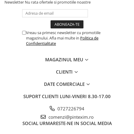
Instrumente pentru proiectare
Newsletter
Nu rata ofertele si promotiile noastre
Accesorii de birou
Ace cu gamalie
Agrafe de birou
Vreau sa primesc newsletter cu promotiile
Benzi adezive
magazinului. Afla mai multe in
Politica de
Confidentialitate
Buretiere, elastice
Calculatoare de birou
MAGAZINUL MEU
Capsatoare, capse, decapsatoare
CLIENTI
Clipsuri hartie
Cuttere, rezerve cutter
DATE COMERCIALE
Diverse articole pentru birou
SUPORT CLIENTI
LUNI-VINERI 8.30-17.00
Coperte din plastic pt taloane
auto
0727226794
comenzi@pintexim.ro
Ecusoane
SOCIAL
URMARESTE-NE IN SOCIAL MEDIA
Foarfeci