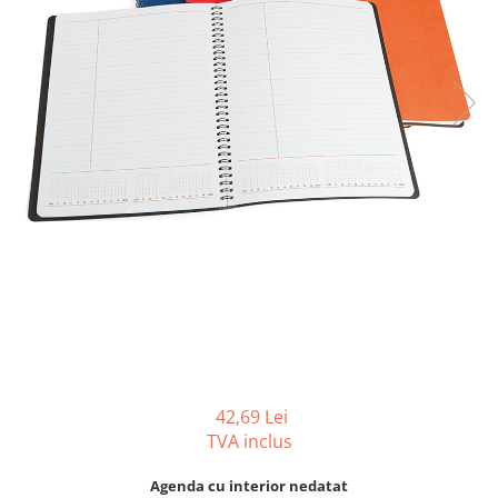
Tipizate autocopiative
Tipizate autocopiative
personalizate
Tipizate offset
Tipizate offset personalizate
Registre
Rezerva cub notes
Indigo si hartie carbon
Caiete pentru birou
Caiete A5
Caiete A4
Produse si rechizite scolare
Caiete si produse din hartie
42,69 Lei
Caiete A5
TVA inclus
Caiete A4
Caiete si blocuri pentru desen
Agenda cu interior nedatat