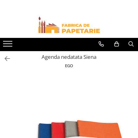
Toate Produsele
Hartie si articole din hartie
Hartie pentru copiator si cartoane
Hartie color pentru copiator
Agenda nedatata Siena
Papetarie personalizata
EGO
Pliante
Notes adeziv si index adeziv
Bloc Notes-uri brosate
Bloc Notes-uri spiralizate
Etichete
Plicuri personalizate
Plicuri
Tipizate