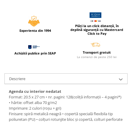
Pixuri si rezerve
Produse Craft
Ghiozdane si genti scolare
Plăți la un click distanță, în
deplină siguranță cu Mastercard
Experienta din 1994
Genti laptop
Click to Pay
Penare
Carti si jocuri pentru copii
Transport gratuit
Achizitii publice prin SEAP
La comenzi de peste 250 lei
Carti de colorat si povestit
Jocuri / Party
Coperti scolare
Descriere
Diverse articole pentru scoala
Agenda cu interior nedatat
Pachete scolare
Format: 20.5 x 27 cm • nr. pagini: 128(coliţă informaţii – 4 pagini*)
• hârtie: offset alba 70 g/m2
Produse curatenie
Imprimare: 2 culori (roșu + gri)
Instrumente de scris
Finisare: spiră metalică neagră • copertă specială flexibila tip
poliuretan (PU) • colţuri rotunjite bloc și copertă, colturi perforate
Carioci
Cerneala si rezerva pentru stilou