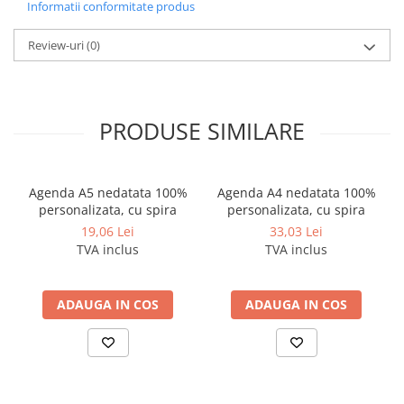
Informatii conformitate produs
Creioane
Review-uri
(0)
Creioane cerate
Creioane colorate
Creioane mecanice si rezerve
PRODUSE SIMILARE
Linere si rollere
Markere evidentiatoare text
Markere permanente
Agenda A5 nedatata 100%
Agenda A4 nedatata 100%
personalizata, cu spira
personalizata, cu spira
Markere whiteboard
19,06 Lei
33,03 Lei
Markere flipchart
TVA inclus
TVA inclus
Markere vopsea / creta lichida
Markere speciale pentru desen
ADAUGA IN COS
ADAUGA IN COS
Markere textile
Pixuri si rezerve
Stilouri