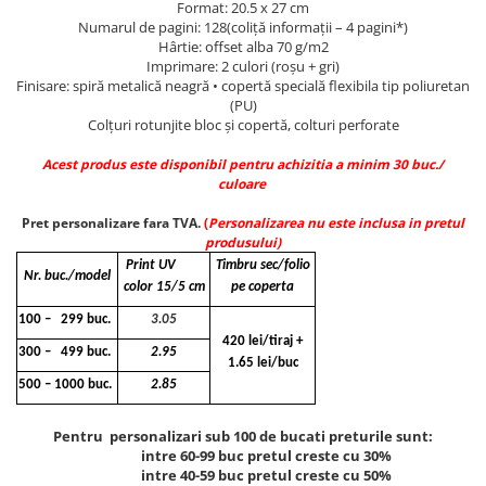
Format: 20.5 x 27 cm
Caiete incepatori Tip I, II, III
Numarul de pagini: 128(coliţă informaţii – 4 pagini*)
Caiete speciale
Hârtie: offset alba 70 g/m2
Imprimare: 2 culori (roșu + gri)
Hartie creponata
Finisare: spiră metalică neagră • copertă specială flexibila tip poliuretan
Hartie glacee
(PU)
Colţuri rotunjite bloc și copertă, colturi perforate
Vocabulare
Ierbare scolare
Acest produs este disponibil pentru achizitia a minim 30 buc./
Etichete scolare
culoare
Acuarele, guase, tempera si
Pret personalizare fara TVA.
(
Personalizarea nu este inclusa in pretul
pensule
produsului)
Accesorii pictura
Print UV
Timbru sec/folio
Nr. buc./model
color 15/5 cm
pe coperta
Carioci
100 – 299 buc.
3.05
Ascutitori
420 lei/tiraj +
300 – 499 buc.
2.95
Creioane
1.65 lei/buc
500 – 1000 buc.
2.85
Creioane cerate
Creioane colorate
Pentru personalizari sub 100 de bucati preturile sunt:
intre 60-99 buc pretul creste cu 30%
Creioane mecanice si rezerve
intre 40-59 buc pretul creste cu 50%