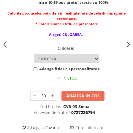
intre 10-39 buc pretul creste cu 100%
Cerneala si rezerva pentru stilou
Stilouri
Culorile produselor pot diferi in realitate fata de cele din imaginile
prezentate.
Radiere
* Pozele sunt cu titlu de prezentare
Creta scolara
Alegeti CULOAREA...
Plastilina
Culoare
:
Echere, rigle, raportoare, compase,
sabloane, truse geometrie
Echere
Adauga fisier cu personalizarea
Rigle
IN STOC
Compas scolar
Sabloane
Truse geometrie
ADAUGA IN COS
Foarfeci
Cod Produs:
CV6-03 Siena
Markere evidentiatoare text
Ai nevoie de ajutor?
0727226794
Markere permanente
Adauga la Favorite
Cere informatii
Markere speciale pentru desen