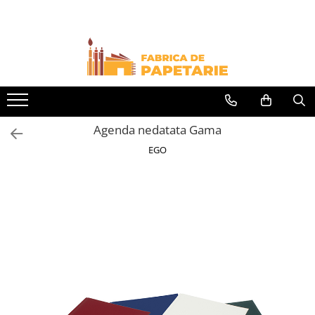
Toate Produsele
Hartie si articole din hartie
Hartie pentru copiator si cartoane
Hartie color pentru copiator
Agenda nedatata Gama
Papetarie personalizata
EGO
Pliante
Notes adeziv si index adeziv
Bloc Notes-uri brosate
Bloc Notes-uri spiralizate
Etichete
Plicuri personalizate
Plicuri
Tipizate