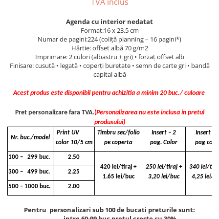
TVA inclus
Caiete incepatori Tip I, II, III
Caiete speciale
Agenda cu interior nedatat
Format:16 x 23,5 cm
Hartie creponata
Numar de pagini:224 (coliţă planning – 16 pagini*)
Hartie glacee
Hârtie: offset albă 70 g/m2
Imprimare: 2 culori (albastru + gri) • forzaţ offset alb
Vocabulare
Finisare: cusută • legată • coperţi buretate • semn de carte gri • bandă
Ierbare scolare
capital albă
Etichete scolare
Acest produs este disponibil pentru achizitia a minim 20 buc./ culoare
Acuarele, guase, tempera si
pensule
Pret personalizare fara TVA.
(
Personalizarea nu este inclusa in pretul
Accesorii pictura
produsului)
Carioci
Print UV
Timbru sec/folio
Insert – 2
Insert - 4
Nr. buc./model
color 10/5 cm
pe coperta
pag. Color
pag colo
Ascutitori
100 – 299 buc.
2.50
Creioane
420 lei/tiraj +
250 lei/tiraj +
340 lei/tira
300 – 499 buc.
2.25
1.65 lei/buc
3,20 lei/buc
4,25 lei/b
Creioane cerate
500 – 1000 buc.
2.00
Creioane colorate
Creioane mecanice si rezerve
Pentru personalizari sub 100 de bucati preturile sunt:
intre 60-99 buc pretul creste cu 30%