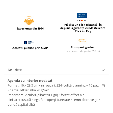
Pixuri si rezerve
Produse Craft
Ghiozdane si genti scolare
Plăți la un click distanță, în
deplină siguranță cu Mastercard
Experienta din 1994
Genti laptop
Click to Pay
Penare
Carti si jocuri pentru copii
Transport gratuit
Achizitii publice prin SEAP
La comenzi de peste 250 lei
Carti de colorat si povestit
Jocuri / Party
Coperti scolare
Descriere
Diverse articole pentru scoala
Agenda cu interior nedatat
Pachete scolare
Format: 16 x 23,5 cm • nr. pagini: 224 (coliţă planning – 16 pagini*)
Produse curatenie
• hârtie: offset albă 70 g/m2
Imprimare: 2 culori (albastru + gri) • forzaţ offset alb
Instrumente de scris
Finisare: cusută • legată • coperţi buretate • semn de carte gri •
Carioci
bandă capital albă
Cerneala si rezerva pentru stilou