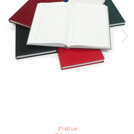
Tipizate autocopiative
Tipizate autocopiative
personalizate
Tipizate offset
Tipizate offset personalizate
Registre
Rezerva cub notes
Indigo si hartie carbon
Caiete pentru birou
Caiete A5
Caiete A4
Produse si rechizite scolare
Caiete si produse din hartie
Caiete A5
Caiete A4
21,60 Lei
Caiete si blocuri pentru desen