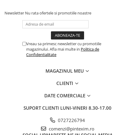
Instrumente pentru proiectare
Accesorii de birou
Newsletter
Nu rata ofertele si promotiile noastre
Ace cu gamalie
Agrafe de birou
Benzi adezive
Vreau sa primesc newsletter cu promotiile
Buretiere, elastice
magazinului. Afla mai multe in
Politica de
Confidentialitate
Calculatoare de birou
Capsatoare, capse, decapsatoare
MAGAZINUL MEU
Clipsuri hartie
CLIENTI
Cuttere, rezerve cutter
Diverse articole pentru birou
DATE COMERCIALE
Coperte din plastic pt taloane
SUPORT CLIENTI
LUNI-VINERI 8.30-17.00
auto
Ecusoane
0727226794
Foarfeci
comenzi@pintexim.ro