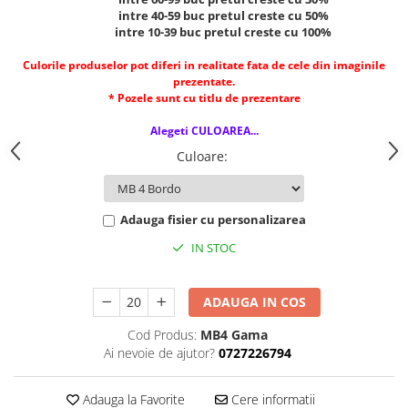
Cerneala si rezerva pentru stilou
intre 40-59 buc pretul creste cu 50%
intre 10-39 buc pretul creste cu 100%
Stilouri
Radiere
Culorile produselor pot diferi in realitate fata de cele din imaginile
prezentate.
Creta scolara
* Pozele sunt cu titlu de prezentare
Plastilina
Alegeti CULOAREA...
Echere, rigle, raportoare, compase,
Culoare
:
sabloane, truse geometrie
Echere
Adauga fisier cu personalizarea
Rigle
Compas scolar
IN STOC
Sabloane
Truse geometrie
ADAUGA IN COS
Foarfeci
Cod Produs:
MB4 Gama
Markere evidentiatoare text
Ai nevoie de ajutor?
0727226794
Markere permanente
Adauga la Favorite
Cere informatii
Markere speciale pentru desen