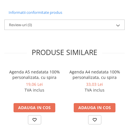
Creioane
Informatii conformitate produs
Creioane cerate
Creioane colorate
Review-uri
(0)
Creioane mecanice si rezerve
Linere si rollere
PRODUSE SIMILARE
Markere evidentiatoare text
Markere permanente
Markere whiteboard
Agenda A5 nedatata 100%
Agenda A4 nedatata 100%
Markere flipchart
personalizata, cu spira
personalizata, cu spira
19,06 Lei
33,03 Lei
Markere vopsea / creta lichida
TVA inclus
TVA inclus
Markere speciale pentru desen
Markere textile
ADAUGA IN COS
ADAUGA IN COS
Pixuri si rezerve
Stilouri