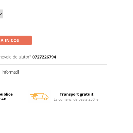
A IN COS
 nevoie de ajutor?
0727226794
informatii
Transport gratuit
publice
SEAP
La comenzi de peste 250 lei