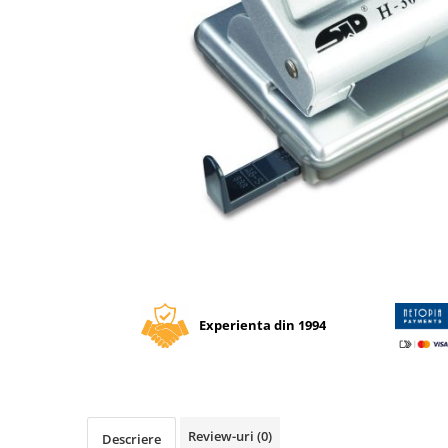
Tipizate autocopiative
Tipizate autocopiative
personalizate
Tipizate offset
Tipizate offset personalizate
Registre
Rezerva cub notes
Indigo si hartie carbon
Caiete pentru birou
Distribuie
Caiete A5
pe
Caiete A4
Facebook
Experienta din 1994
Produse si rechizite scolare
Caiete si produse din hartie
Caiete A5
Caiete A4
Caiete si blocuri pentru desen
Review-uri
(0)
Descriere