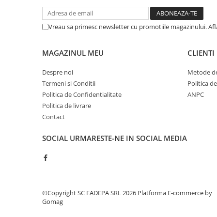
Cerneala si rezerva pentru stilou
Stilouri
Vreau sa primesc newsletter cu promotiile magazinului. Af
Radiere
Creta scolara
MAGAZINUL MEU
CLIENTI
Plastilina
Despre noi
Metode de
Echere, rigle, raportoare, compase,
Termeni si Conditii
Politica d
sabloane, truse geometrie
Politica de Confidentialitate
ANPC
Echere
Politica de livrare
Contact
Rigle
Compas scolar
SOCIAL
URMARESTE-NE IN SOCIAL MEDIA
Sabloane
Truse geometrie
Foarfeci
Markere evidentiatoare text
©Copyright SC FADEPA SRL 2026
Platforma E-commerce by
Markere permanente
Gomag
Markere speciale pentru desen