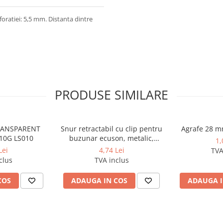
foratiei: 5,5 mm. Distanta dintre
PRODUSE SIMILARE
TRANSPARENT
Snur retractabil cu clip pentru
Agrafe 28 m
10G LS010
buzunar ecuson, metalic,
1,
diametru 40 mm, lungime max
Lei
4,74 Lei
TVA
75 cm
clus
TVA inclus
COS
ADAUGA IN COS
ADAUGA I