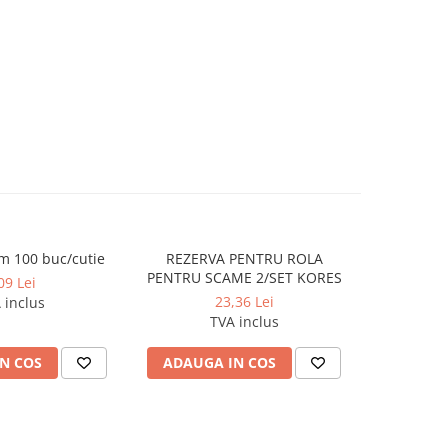
m 100 buc/cutie
REZERVA PENTRU ROLA
Agrafe 5
PENTRU SCAME 2/SET KORES
09 Lei
23,36 Lei
 inclus
TVA inclus
N COS
ADAUGA IN COS
ADAUG