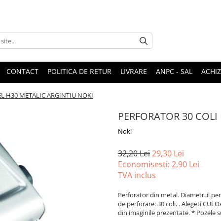
CONTACT
POLITICA DE RETUR
LIVRARE
ANPC - SAL
ACHIZ
L H30 METALIC ARGINTIU NOKI
PERFORATOR 30 COLI
Noki
32,20 Lei
29,30 Lei
Economisesti:
2,90
Lei
TVA inclus
Perforator din metal. Diametrul per
de perforare: 30 coli. . Alegeti CULO
din imaginile prezentate. * Pozele s