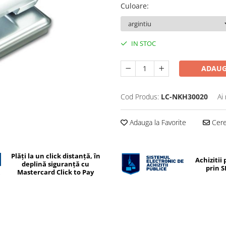
Culoare
:
IN STOC
ADAUG
Cod Produs:
LC-NKH30020
Ai
Adauga la Favorite
Cere 
Plăți la un click distanță, în
Achizitii 
deplină siguranță cu
prin 
Mastercard Click to Pay