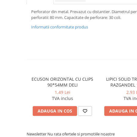
Caiete incepatori Tip I, II, III
Perforator din metal. Prevazut cu distantier. Diametrul per
Caiete speciale
perforatii: 80 mm. Capacitate de perforare: 30 coli.
Hartie creponata
Informatii conformitate produs
Hartie glacee
Vocabulare
Ierbare scolare
Etichete scolare
Acuarele, guase, tempera si
pensule
Accesorii pictura
ECUSON ORIZONTAL CU CLIPS
LIPICI SOLID 
Carioci
90*54MM DELI
RAZGANDEL 
1,49 Lei
2,93 
Ascutitori
TVA inclus
TVA in
Creioane
ADAUGA IN COS
ADAUGA IN 
Creioane cerate
Creioane colorate
Creioane mecanice si rezerve
Newsletter
Nu rata ofertele si promotiile noastre