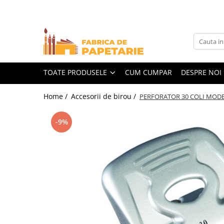
Toate Produsele
Hartie si articole din hartie
Hartie pentru copiator si cartoane
TOATE PRODUSELE
CUM CUMPAR
DESPRE NOI
Hartie color pentru copiator
Home /
Accesorii de birou /
PERFORATOR 30 COLI MODE
Papetarie personalizata
Pliante
-9%
Notes adeziv si index adeziv
Bloc Notes-uri brosate
Bloc Notes-uri spiralizate
Etichete
Plicuri personalizate
Plicuri
Tipizate