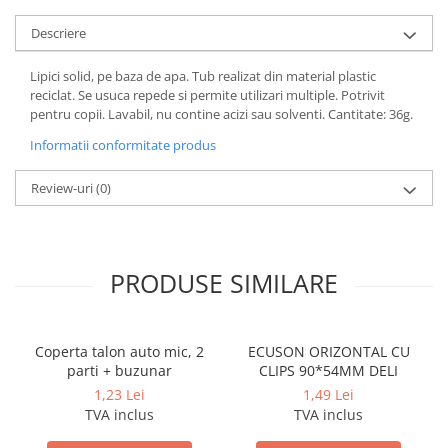
Coperti scolare
Descriere
Diverse articole pentru scoala
Pachete scolare
Lipici solid, pe baza de apa. Tub realizat din material plastic
reciclat. Se usuca repede si permite utilizari multiple. Potrivit
pentru copii. Lavabil, nu contine acizi sau solventi. Cantitate: 36g.
Informatii conformitate produs
Review-uri
(0)
PRODUSE SIMILARE
Coperta talon auto mic, 2
ECUSON ORIZONTAL CU
parti + buzunar
CLIPS 90*54MM DELI
1,23 Lei
1,49 Lei
TVA inclus
TVA inclus