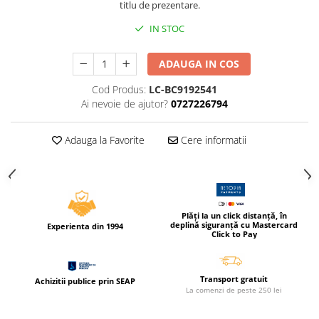
titlu de prezentare.
Compas scolar
Sabloane
IN STOC
Truse geometrie
ADAUGA IN COS
Foarfeci
Markere evidentiatoare text
Cod Produs:
LC-BC9192541
Ai nevoie de ajutor?
0727226794
Markere permanente
Markere speciale pentru desen
Adauga la Favorite
Cere informatii
Pixuri si rezerve
Produse Craft
Ghiozdane si genti scolare
Plăți la un click distanță, în
Genti laptop
deplină siguranță cu Mastercard
Experienta din 1994
Click to Pay
Penare
Carti si jocuri pentru copii
Transport gratuit
Achizitii publice prin SEAP
Carti de colorat si povestit
La comenzi de peste 250 lei
Jocuri / Party