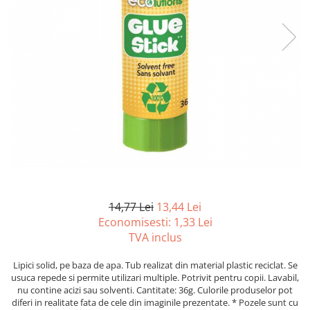
Foarfeci
Diverse articole organizare
Tipizate autocopiative
Carioci
Markere speciale pentru desen
arhivare
personalizate
Tus, tusiere
Ascutitori
Markere textile
Tipizate offset
Lipici
Creioane
Pixuri si rezerve
Tipizate offset personalizate
Perforatoare
Creioane cerate
Registre
Stilouri
Pioneze
Creioane colorate
Rezerva cub notes
Instrumente pentru proiectare
Suporti documente/accesorii de
Creioane mecanice si rezerve
Indigo si hartie carbon
birou/instrumente de scris
Cerneala si rezerva pentru stilou
Caiete pentru birou
Stilouri
Caiete A5
Caiete A4
Radiere
Creta scolara
14,77 Lei
13,44 Lei
Economisesti:
1,33
Lei
Plastilina
TVA inclus
Echere, rigle, raportoare, compase,
sabloane, truse geometrie
Lipici solid, pe baza de apa. Tub realizat din material plastic reciclat. Se
usuca repede si permite utilizari multiple. Potrivit pentru copii. Lavabil,
Echere
nu contine acizi sau solventi. Cantitate: 36g. Culorile produselor pot
Rigle
diferi in realitate fata de cele din imaginile prezentate. * Pozele sunt cu