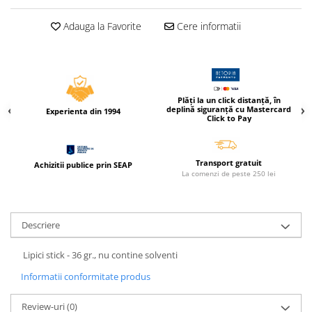
Caiete incepatori Tip I, II, III
Adauga la Favorite
Cere informatii
Caiete speciale
Hartie creponata
Hartie glacee
Vocabulare
Ierbare scolare
Plăți la un click distanță, în
deplină siguranță cu Mastercard
Experienta din 1994
Etichete scolare
Click to Pay
Acuarele, guase, tempera si
pensule
Transport gratuit
Achizitii publice prin SEAP
Accesorii pictura
La comenzi de peste 250 lei
Carioci
Ascutitori
Descriere
Creioane
Creioane cerate
Lipici stick - 36 gr., nu contine solventi
Creioane colorate
Informatii conformitate produs
Creioane mecanice si rezerve
Review-uri
(0)