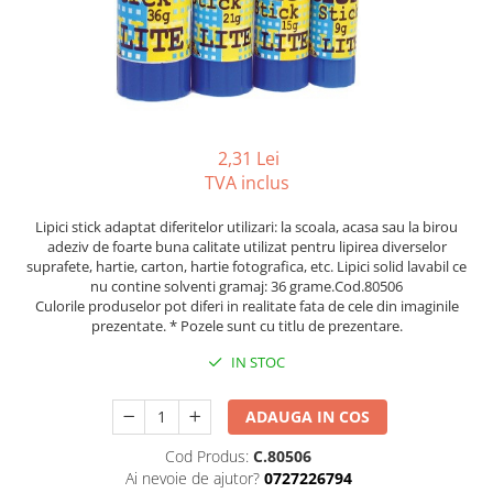
Tipizate autocopiative
Tipizate autocopiative
personalizate
Tipizate offset
Tipizate offset personalizate
2,31 Lei
Registre
TVA inclus
Rezerva cub notes
Lipici stick adaptat diferitelor utilizari: la scoala, acasa sau la birou
Indigo si hartie carbon
adeziv de foarte buna calitate utilizat pentru lipirea diverselor
suprafete, hartie, carton, hartie fotografica, etc. Lipici solid lavabil ce
Caiete pentru birou
nu contine solventi gramaj: 36 grame.Cod.80506
Caiete A5
Culorile produselor pot diferi in realitate fata de cele din imaginile
prezentate. * Pozele sunt cu titlu de prezentare.
Caiete A4
Produse si rechizite scolare
IN STOC
Caiete si produse din hartie
ADAUGA IN COS
Caiete A5
Caiete A4
Cod Produs:
C.80506
Ai nevoie de ajutor?
0727226794
Caiete si blocuri pentru desen