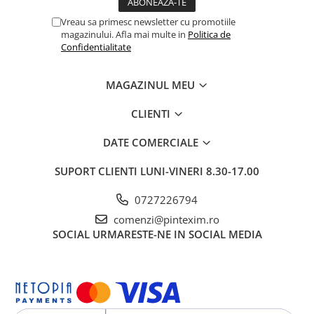
Pixuri si rezerve
Vreau sa primesc newsletter cu promotiile
magazinului. Afla mai multe in
Politica de
Produse Craft
Confidentialitate
Ghiozdane si genti scolare
Genti laptop
MAGAZINUL MEU
Penare
CLIENTI
Carti si jocuri pentru copii
DATE COMERCIALE
Carti de colorat si povestit
Jocuri / Party
SUPORT CLIENTI
LUNI-VINERI 8.30-17.00
Coperti scolare
0727226794
Diverse articole pentru scoala
comenzi@pintexim.ro
Pachete scolare
SOCIAL
URMARESTE-NE IN SOCIAL MEDIA
Produse curatenie
Instrumente de scris
Carioci
Cerneala si rezerva pentru stilou