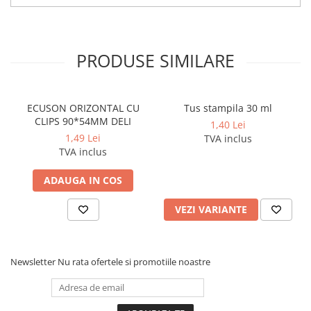
Cerneala si rezerva pentru stilou
Stilouri
Radiere
PRODUSE SIMILARE
Creta scolara
Plastilina
ECUSON ORIZONTAL CU
Tus stampila 30 ml
Echere, rigle, raportoare, compase,
CLIPS 90*54MM DELI
1,40 Lei
sabloane, truse geometrie
1,49 Lei
TVA inclus
Echere
TVA inclus
Rigle
ADAUGA IN COS
Compas scolar
Sabloane
VEZI VARIANTE
Truse geometrie
Foarfeci
Newsletter
Nu rata ofertele si promotiile noastre
Markere evidentiatoare text
Markere permanente
Markere speciale pentru desen