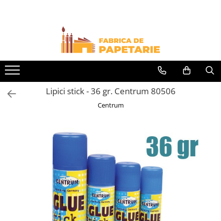
Toate Produsele
Hartie si articole din hartie
Hartie pentru copiator si cartoane
Hartie color pentru copiator
Lipici stick - 36 gr. Centrum 80506
Papetarie personalizata
Centrum
Pliante
Notes adeziv si index adeziv
Bloc Notes-uri brosate
Bloc Notes-uri spiralizate
Etichete
Plicuri personalizate
Plicuri
Tipizate